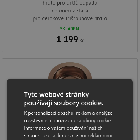
hrdlo pro drtič odpadu
celonerez zlatá
pro celokové tříšroubové hrdlo
SKLADEM
1 199
Kč
Tyto webové stránky
používají soubory cookie.
Franke hrdlo pro drtič odpadu 112.0664.394 celonerez
K personalizaci obsahu, reklam a analýze
měděná
návštěvnosti používáme soubory cookie.
Informace o vašem používání našich
stránek také sdílíme s našimi reklamními
hrdlo pro drtič odpadu