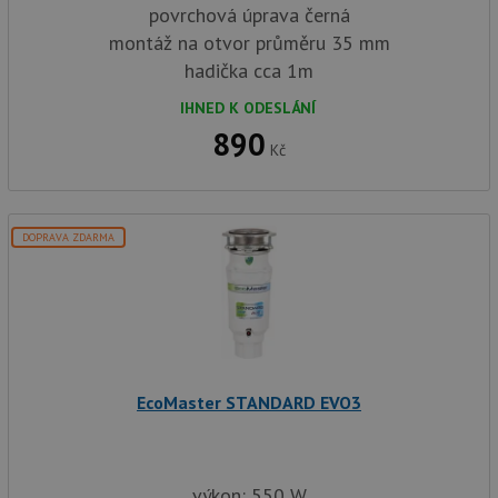
povrchová úprava černá
montáž na otvor průměru 35 mm
hadička cca 1m
IHNED K ODESLÁNÍ
890
Kč
DOPRAVA ZDARMA
EcoMaster STANDARD EVO3
výkon: 550 W