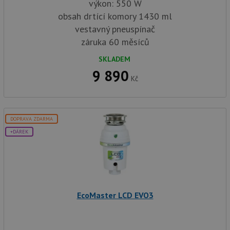
výkon: 550 W
obsah drtící komory 1430 ml
vestavný pneuspínač
záruka 60 měsíců
SKLADEM
9 890
Kč
DOPRAVA ZDARMA
+DÁREK
EcoMaster LCD EVO3