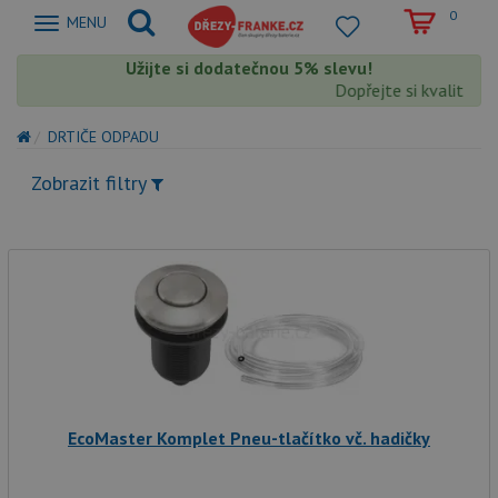
0
Zobrazit
MENU
nabidku
Užijte si dodatečnou 5% slevu!
Dopřejte si kvalitu Fra
DRTIČE ODPADU
Zobrazit filtry
EcoMaster Komplet Pneu-tlačítko vč. hadičky