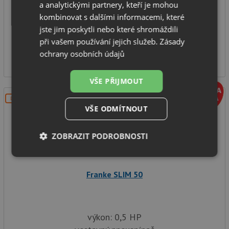
a analytickými partnery, kteří je mohou
celonerez měděná
kombinovat s dalšími informacemi, které
pro celokové tříšroubové hrdlo
jste jim poskytli nebo které shromáždili
SKLADEM
při vašem používání jejich služeb.
Zásady
1 199
ochrany osobních údajů
Kč
VŠE PŘIJMOUT
DOPRAVA ZDARMA
VŠE ODMÍTNOUT
ZOBRAZIT PODROBNOSTI
Nezbytně
Výkonové
Soubory
nutné
soubory
cílení
Franke SLIM 50
soubory
Funkční soubory
Nezařazené
výkon: 0,5 HP
soubory