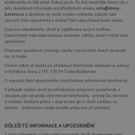
elektronicky na Váš email. Pokud jej do 5ti dnů neobržíte, ihned nás o
této skutečnosti informujte prostřednictvím emailu:
info@drezy-
baterie.cz
a abychom jej mohli snadno vyhledat, zašlete nám
zároveň číslo objednávky a doklad Vám samozřejmě bude zaslán.
Doprava objednaného zboží je zajišťována kurýrní službou.
Samozřejmě máte také možnost osobního odběru zboží v místě sídla
společnosti.
Přepravní společnost doručuje zásilky v pracovních dnech zpravidla
do 24 hodin.
Osobní odběr je možný po předchozí telefonické domluvě na adrese:
U Voříškova dvora 2743, 370 04 České Budějovice
O expedici Vámi objednaného zboží budete informováni telefonicky.
V případě zaslání zboží prostřednictvím přepravní společnosti, o
doručení jste zpravidla informováni telefonicky - přesný čas doručení
si můžete domluvit přímo s dopravcem (je-li zboží zasíláno na
dobírku - doběrečnou částku hradíte přepravci při předání).
DŮLEŽITÉ INFORMACE A UPOZORNĚNÍ
V obou případech si převzaté(zaplacené) zboží zkontrolujte před