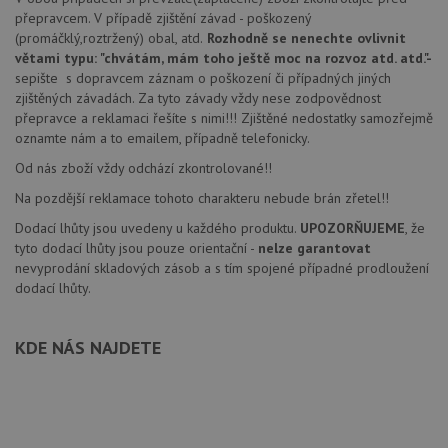
přepravcem. V případě zjištění závad - poškozený
(promáčklý,roztržený) obal, atd.
Rozhodně se nenechte ovlivnit
větami typu: "chvátám, mám toho ještě moc na rozvoz atd. atd."
-
sepište s dopravcem záznam o poškození či případných jiných
zjištěných závadách. Za tyto závady vždy nese zodpovědnost
přepravce a reklamaci řešíte s nimi!!! Zjištěné nedostatky samozřejmě
oznamte nám a to emailem, případně telefonicky.
Od nás zboží vždy odchází zkontrolované!!
Na pozdější reklamace tohoto charakteru nebude brán zřetel!!
Dodací lhůty jsou uvedeny u každého produktu.
UPOZORŇUJEME
, že
tyto dodací lhůty jsou pouze orientační -
nelze garantovat
nevyprodání skladových zásob a s tím spojené případné prodloužení
dodací lhůty.
KDE NÁS NAJDETE