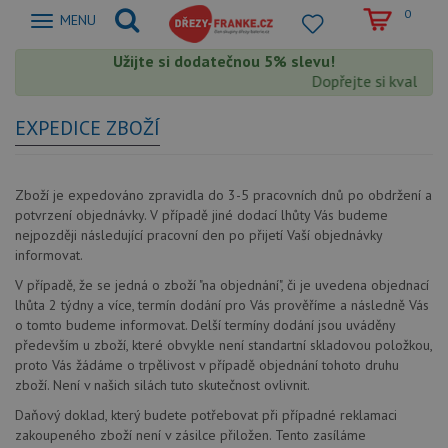
0
Zobrazit
MENU
nabidku
Užijte si dodatečnou 5% slevu!
Dopřejte si kvalitu 
EXPEDICE ZBOŽÍ
Zboží je expedováno zpravidla do 3-5 pracovních dnů po obdržení a
potvrzení objednávky. V případě jiné dodací lhůty Vás budeme
nejpozději následující pracovní den po přijetí Vaší objednávky
informovat.
V případě, že se jedná o zboží "na objednání", či je uvedena objednací
lhůta 2 týdny a více, termín dodání pro Vás prověříme a následně Vás
o tomto budeme informovat. Delší termíny dodání jsou uváděny
především u zboží, které obvykle není standartní skladovou položkou,
proto Vás žádáme o trpělivost v případě objednání tohoto druhu
zboží. Není v našich silách tuto skutečnost ovlivnit.
Daňový doklad, který budete potřebovat při případné reklamaci
zakoupeného zboží není v zásilce přiložen. Tento zasíláme