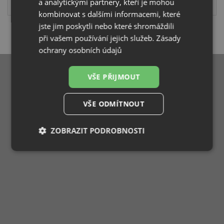
a analytickými partnery, kteří je mohou
kombinovat s dalšími informacemi, které
jste jim poskytli nebo které shromáždili
při vašem používání jejich služeb.
Zásady
Smazat
ochrany osobních údajů
VŠE PŘIJMOUT
VŠE ODMÍTNOUT
ZOBRAZIT PODROBNOSTI
Nezbytně
Výkonové
Soubory
nutné
soubory
cílení
soubory
Funkční soubory
Nezařazené
soubory