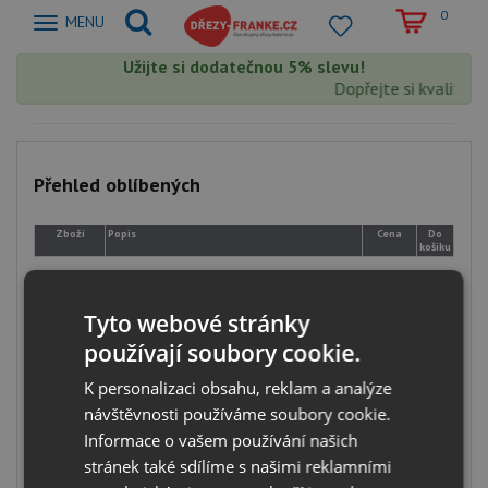
0
Zobrazit
MENU
nabidku
Užijte si dodatečnou 5% slevu!
Dopřejte si kvalitu F
Přehled oblíbených
Zboží
Popis
Cena
Do
košíku
Tyto webové stránky
používají soubory cookie.
K personalizaci obsahu, reklam a analýze
návštěvnosti používáme soubory cookie.
Informace o vašem používání našich
stránek také sdílíme s našimi reklamními