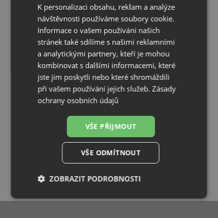
K personalizaci obsahu, reklam a analýze
návštěvnosti používáme soubory cookie.
Informace o vašem používání našich
stránek také sdílíme s našimi reklamními
a analytickými partnery, kteří je mohou
kombinovat s dalšími informacemi, které
jste jim poskytli nebo které shromáždili
při vašem používání jejich služeb.
Zásady
ochrany osobních údajů
VŠE PŘIJMOUT
VŠE ODMÍTNOUT
ZOBRAZIT PODROBNOSTI
Nezbytně
Výkonové
Soubory
nutné
soubory
cílení
soubory