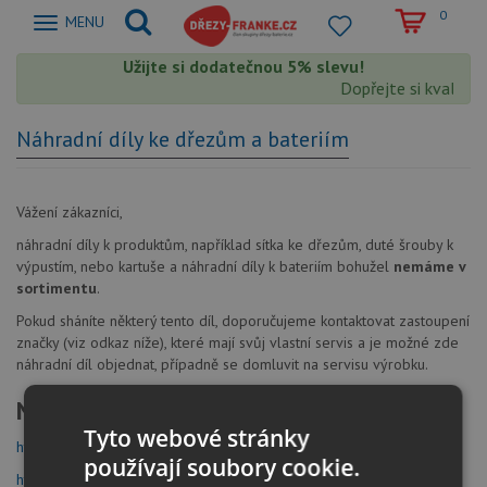
0
Zobrazit
MENU
nabidku
Užijte si dodatečnou 5% slevu!
Dopřejte si kvalitu 
Náhradní díly ke dřezům a bateriím
Vážení zákazníci,
náhradní díly k produktům, například sítka ke dřezům, duté šrouby k
výpustím, nebo kartuše a náhradní díly k bateriím bohužel
nemáme v
sortimentu
.
Pokud sháníte některý tento díl, doporučujeme kontaktovat zastoupení
značky (viz odkaz níže), které mají svůj vlastní servis a je možné zde
náhradní díl objednat, případně se domluvit na servisu výrobku.
Náhradní díly FRANKE
Tyto webové stránky
https://www.franke.com/cz/cs/ks/podpora/sluzby-zakaznikum.html
používají soubory cookie.
http://www.franke-servis.cz/