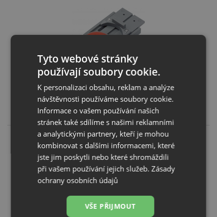
Tyto webové stránky
používají soubory cookie.
Franke Podložka pod baterii 133.0026.896
K personalizaci obsahu, reklam a analýze
KOUPIT
návštěvnosti používáme soubory cookie.
Informace o vašem používání našich
219
Kč
stránek také sdílíme s našimi reklamními
a analytickými partnery, kteří je mohou
kombinovat s dalšími informacemi, které
jste jim poskytli nebo které shromáždili
při vašem používání jejich služeb.
Zásady
ochrany osobních údajů
VŠE PŘIJMOUT
Franke Vymezovací podložka 133.0533.532