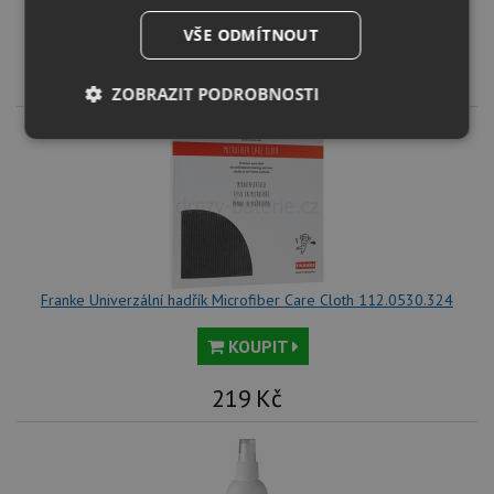
KOUPIT
VŠE ODMÍTNOUT
49
Kč
ZOBRAZIT PODROBNOSTI
Nezbytně
Výkonové
Soubory
nutné
soubory
cílení
soubory
Funkční soubory
Nezařazené
soubory
Franke Univerzální hadřík Microfiber Care Cloth 112.0530.324
KOUPIT
219
Kč
Nezbytně nutné soubory
Výkonové soubory
Soubory cílení
Funkční soubory