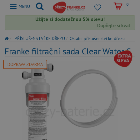
0
Zobrazit
MENU
nabidku
Užijte si dodatečnou 5% slevu!
Dopřejte si kvalitu F
PŘÍSLUŠENSTVÍ KE DŘEZU
Ostatní příslušenství ke dřezu
Franke filtrační sada Clear Water S
DOPRAVA ZDARMA