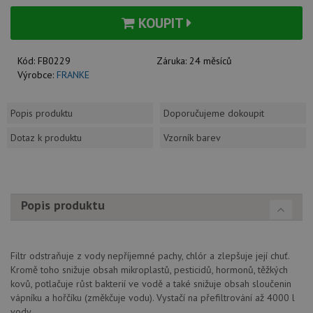
KOUPIT
Kód:
FB0229
Záruka:
24 měsíců
Výrobce:
FRANKE
Popis produktu
Doporučujeme dokoupit
Dotaz k produktu
Vzorník barev
Popis produktu
Filtr odstraňuje z vody nepříjemné pachy, chlór a zlepšuje její chuť.
Kromě toho snižuje obsah mikroplastů, pesticidů, hormonů, těžkých
kovů, potlačuje růst bakterií ve vodě a také snižuje obsah sloučenin
vápníku a hořčíku (změkčuje vodu). Vystačí na přefiltrování až 4000 l
vody.