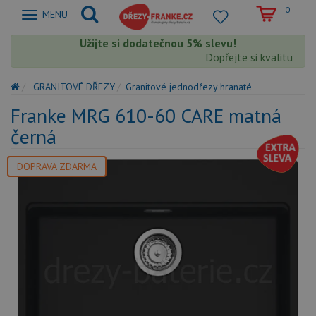
0
Zobrazit
MENU
nabidku
Užijte si dodatečnou 5% slevu!
Dopřejte si kvalitu Fran
GRANITOVÉ DŘEZY
Granitové jednodřezy hranaté
Franke MRG 610-60 CARE matná
černá
DOPRAVA ZDARMA