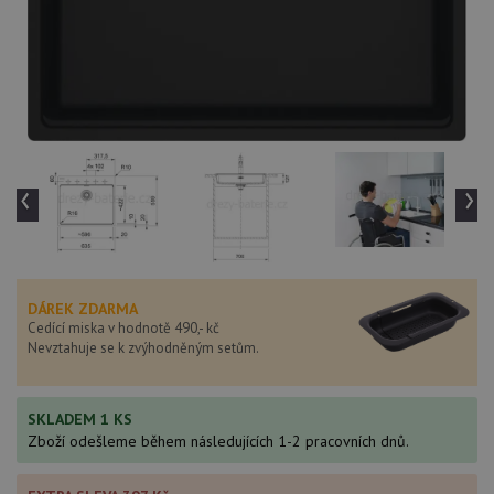
‹
›
DÁREK ZDARMA
Cedící miska v hodnotě 490,- kč
Nevztahuje se k zvýhodněným setům.
SKLADEM 1 KS
Zboží odešleme během následujících 1-2 pracovních dnů.