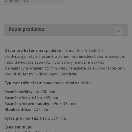
Vzorník barev
Popis produktu
Otvor pro baterii:
na spodní straně má dřez 5 částečně
předvrtaných otvorů průměru 35 mm pro umístění baterie, excentru,
nebo dávkovače saponátu. Tyto otvory je možné dovrtat
diamantovým vrtákem 35 mm, který naleznete za zvýhodněnou cenu,
jako příslušenství k dokoupení u produktu.
Typ montáže dřezu:
standartní uložení na desku.
Rozměr skříňky:
od 700 mm
Rozměr dřezu:
635 x 559 mm
Rozměr dřezové nádoby:
596 x 422 mm
Hloubka dřezu:
127 mm
Výřez pro montáž:
615 x 539 mm
Cena zahrnuje: