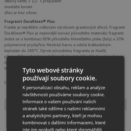
sítkový ventil 3 1/2“ s přepadem
montážní kování
dřez je bez sifonu
Fragranit DuraKleen® Plus
Franke je největším světovým výrobcem granitových dřezů. Fragranit
DuraKleen® Plus je nejnovější inovací původního materiálu fragranit.
Jedná se o kombinaci 80% přírodního křemičitého písku (žuly) a 20%
polymerové pryskyřice. Neztrácí barvu a odolá krátkodobým
teplotám do 280°C. Oproti původnímu fragranitu je hladší,
příjemnější na dotek, snadněji se čistí, odolnější vůči skvrnám, ulpívání
nečistot a poškrábání. Granitové dřezy Franke jsou ošetřeny
technologií Sanitized, která snižuje růst bakterií a mikrobů až o 99%.
Tyto webové stránky
používají soubory cookie.
Franke s.r.o., Kolbenova 17, 19000, Praha 9, info@franke.com
K personalizaci obsahu, reklam a analýze
návštěvnosti používáme soubory cookie.
Informace o vašem používání našich
Dostupné varianty
stránek také sdílíme s našimi reklamními
a analytickými partnery, kteří je mohou
kombinovat s dalšími informacemi, které
jste jim poskytli nebo které shromáždili