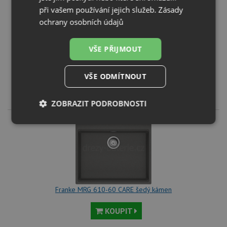
při vašem používání jejich služeb.
Zásady
ochrany osobních údajů
VŠE PŘIJMOUT
Franke MRG 610-60 CARE bílá led
KOUPIT
VŠE ODMÍTNOUT
7 949
Kč
ZOBRAZIT PODROBNOSTI
Nezbytně
Výkonové
Soubory
nutné
soubory
cílení
soubory
Funkční soubory
Nezařazené
soubory
Franke MRG 610-60 CARE šedý kámen
KOUPIT