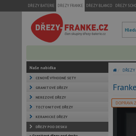
DŘEZY BATERIE
DŘEZY FRANKE
DŘEZY BLANCO
DŘEZY SCH
Naše nabídka
DŘEZY
CENOVĚ VÝHODNÉ SETY
Frank
GRANITOVÉ DŘEZY
NEREZOVÉ DŘEZY
DOPRAVA 
TECTONITOVÉ DŘEZY
KERAMICKÉ DŘEZY
DŘEZY POD DESKU
» Granitové dřezy pod desku