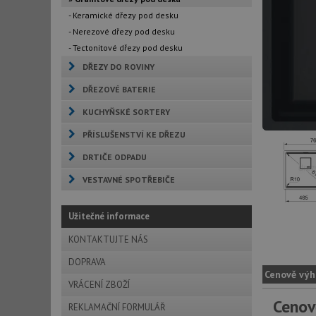
- Keramické dřezy pod desku
- Nerezové dřezy pod desku
- Tectonitové dřezy pod desku
DŘEZY DO ROVINY
DŘEZOVÉ BATERIE
KUCHYŇSKÉ SORTERY
PŘÍSLUŠENSTVÍ KE DŘEZU
DRTIČE ODPADU
VESTAVNÉ SPOTŘEBIČE
Užitečné informace
KONTAKTUJTE NÁS
DOPRAVA
Cenově výh
VRÁCENÍ ZBOŽÍ
Cenov
REKLAMAČNÍ FORMULÁŘ