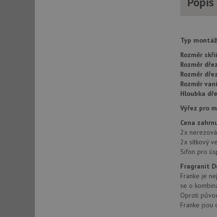
Popis
AWSALBCORS
Typ montáž
CookieScriptConse
Rozměr skří
Rozměr dřez
Rozměr dře
AUTORIZACE
Rozměr vani
Hloubka dře
Výřez pro 
Cena zahrnu
Název
2x nerezová 
Název
2x sítkový v
_ga
Sifon pro ús
VISITOR_PRIVACY_
Fragranit 
Franke je ne
se o kombina
Oproti původn
_ga_9T91YFLEPX
__Secure-YNID
Franke jsou 
IDE