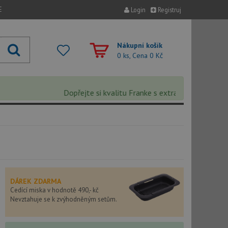
E
Login
Registruj
Nákupní košík
0 ks, Cena
0 Kč
Dopřejte si kvalitu Franke s extra 5% slevou – sleva
DÁREK ZDARMA
Cedící miska v hodnotě 490,- kč
Nevztahuje se k zvýhodněným setům.