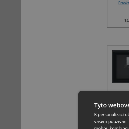
Frank
11
Frank
Tyto webové
11
K personalizaci 
vašem používání n
mohou kombinovat