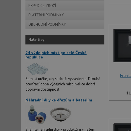
EXPEDICE ZBOŽÍ
PLATEBNÍ PODMÍNKY
OBCHODNÍ PODMÍNKY
Naše tipy
24 výdejních míst po celé České
republice
Frank
Sami si určíte, kdy si zboží vyzvednete. Dlouhá
otevírací doba výdejních míst i velice dobrá
dopravní dostupnost.
11
Náhradní díly ke dřezům a bateriím
Sháníte náhradní díly k produktům v našem