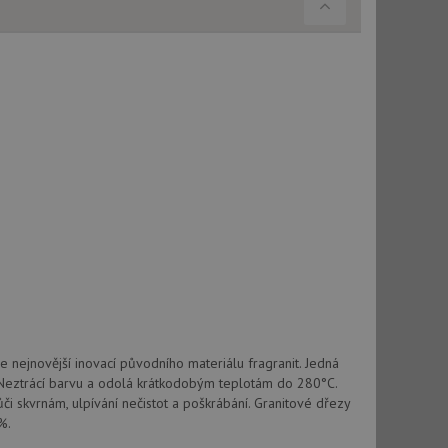
použití CORS po
 cookie lepivosti
ch na trvání s
cript.com k
y cookie
okie-Script.com
tics - což je
oogle. Tento soubor
uhlasu uživatele a
ím náhodně
ebem. Zaznamenává
í každého požadavku
zásadami ochrany
 nejnovější inovací původního materiálu fragranit. Jedná
relacích a
 že jejich
respektovány.
 Neztrácí barvu a odolá krátkodobým teplotám do 280°C.
vůči skvrnám, ulpívání nečistot a poškrábání. Granitové dřezy
vu relace.
%.
t Doubleclick a