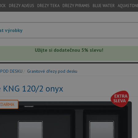
OCK
DŘEZY ALVEUS
DŘEZY TEKA
DŘEZY PYRAMIS
BLUE WATER
AQUASTON
Užijte si dodatečnou 5% slevu!
 POD DESKU
Granitové dřezy pod desku
e KNG 120/2 onyx
ZDARMA