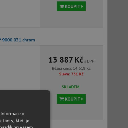
KOUPIT
P 9000.031 chrom
13 887 Kč
s DPH
Běžná cena:
14 618
Kč
Sleva:
731
Kč
SKLADEM
KOUPIT
 Informace o
tnery, kteří je
máždili při vašem