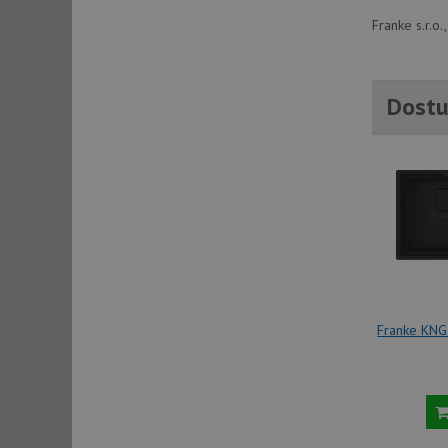
Franke s.r.o
sid
Dostu
sid
test_cookie
YSC
_gcl_au
Franke KNG
__Secure-ROLLOU
VISITOR_INFO1_LIV