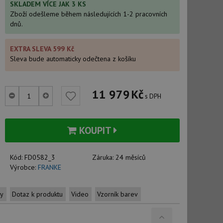
SKLADEM VÍCE JAK 3 KS
Zboží odešleme během následujících 1-2 pracovních
dnů.
EXTRA SLEVA 599 Kč
Sleva bude automaticky odečtena z košíku
11 979
Kč
s DPH
KOUPIT
Kód:
FD0582_3
Záruka:
24 měsíců
Výrobce:
FRANKE
ty
Dotaz k produktu
Video
Vzorník barev