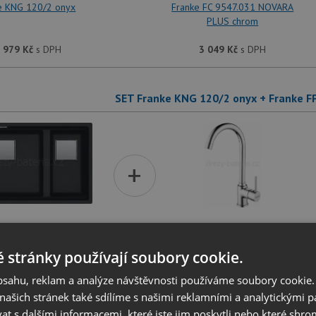
e KNG 120/2 onyx
Franke FC 9547.031 NOVARA
PLUS chrom
 979
Kč
s DPH
3 049
Kč
s DPH
SET Franke KNG 120/2 onyx + Franke F
+
e KNG 120/2 onyx
Franke FP 9000.031 chrom
 stránky používají soubory cookie.
 979
Kč
s DPH
2 639
Kč
s DPH
obsahu, reklam a analýze návštěvnosti používáme soubory cookie.
ašich stránek také sdílíme s našimi reklamními a analytickými par
 s dalšími informacemi, které jste jim poskytli nebo které shro