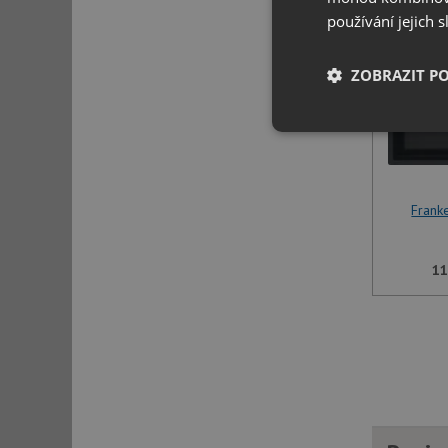
používání jejich 
ZOBRAZIT P
Nezbytně nutn
soubory
Frank
11
Nezbytně nutn
Nezbytně nutné soubo
stránky nelze bez ne
Název
udid