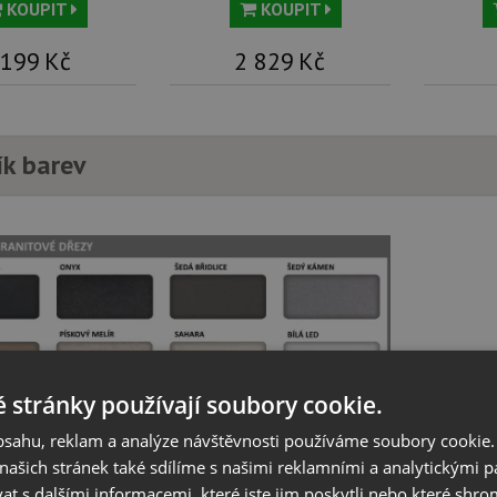
KOUPIT
KOUPIT
 199
Kč
2 829
Kč
ík barev
 stránky používají soubory cookie.
obsahu, reklam a analýze návštěvnosti používáme soubory cookie.
ašich stránek také sdílíme s našimi reklamními a analytickými par
 s dalšími informacemi, které jste jim poskytli nebo které shro