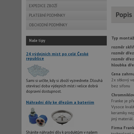
EXPEDICE ZBOŽÍ
Popis
PLATEBNÍ PODMÍNKY
OBCHODNÍ PODMÍNKY
Typ montáž
Naše tipy
rozměr skří
rozměr dřez
24 výdejních míst po celé České
republice
rozměr dře
hloubka dře
Cena zahrnu
2x sítkový v
Sami si určíte, kdy si zboží vyzvednete. Dlouhá
bez sifonu
otevírací doba výdejních míst i velice dobrá
dopravní dostupnost.
Chromniklov
Franke je př
Náhradní díly ke dřezům a bateriím
Vysoce kvali
keramiky nep
jiný materiál
Firma Fran
Sháníte náhradní díly k produktům v našem
technologií 