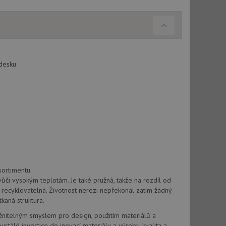
 desku
ortimentu.
vůči vysokým teplotám. Je také pružná, takže na rozdíl od
ě recyklovatelná. Životnost nerezi nepřekonal zatím žádný
tkaná struktura.
itelným smyslem pro design, použitím materiálů a
ustálé investice do inovací materiálu a výroby, kvalita a