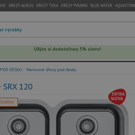
OCK
DŘEZY ALVEUS
DŘEZY TEKA
DŘEZY PYRAMIS
BLUE WATER
AQUASTON
Užijte si dodatečnou 5% slevu!
 POD DESKU
Nerezové dřezy pod desku
e SRX 120
ZDARMA