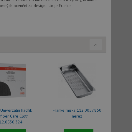
amných ocenění za design....to je Franke.
Univerzální hadřík
Franke miska 112.0057.850
fiber Care Cloth
nerez
12.0530.324