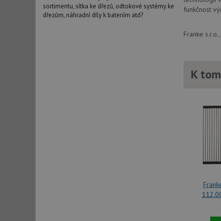
sortimentu, sítka ke dřezů, odtokové systémy ke
funkčnost vý
dřezům, náhradní díly k bateriím atd?
Franke s.r.o
K tom
Franke
112.0