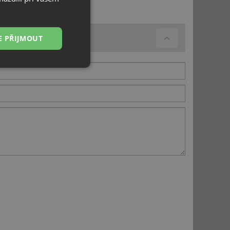
E PŘIJMOUT
Nezařazené
soubory
řazené soubory
 správa účtu. Webové
ci zařízení, která
používání a zlepšila