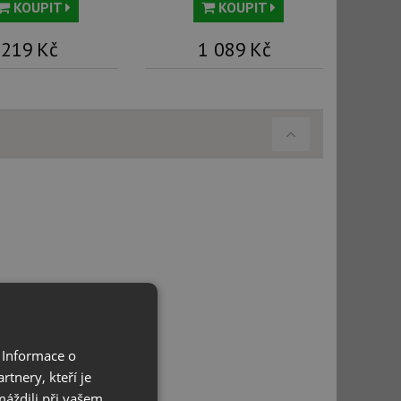
KOUPIT
KOUPIT
219
Kč
1 089
Kč
 Informace o
tnery, kteří je
máždili při vašem