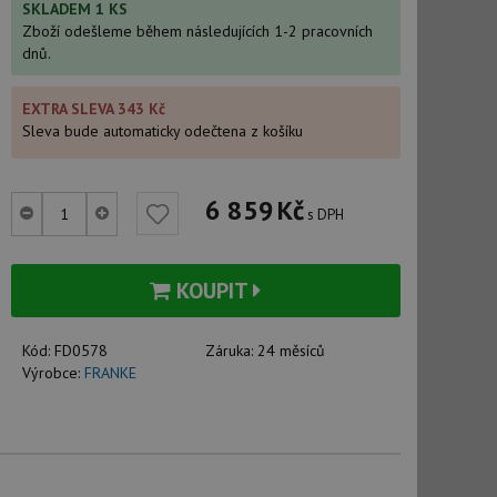
SKLADEM 1 KS
Zboží odešleme během následujících 1-2 pracovních
dnů.
EXTRA SLEVA 343 Kč
Sleva bude automaticky odečtena z košíku
6 859
Kč
s DPH
KOUPIT
Kód:
FD0578
Záruka:
24 měsíců
Výrobce:
FRANKE