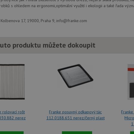
robků s ohledem na ergonomii,optimální využití i ekologii a také řada význ
., Kolbenova 17, 19000, Praha 9, info@franke.com
uto produktu můžete dokoupit
 rolovací rošt
Franke posuvný odkapový tác
Franke 
030.882 nerez
112.0188.651 nerez/černý plast
Micro
1