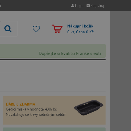
E
Login
Registruj
Nákupní košík
0 ks, Cena
0 Kč
Dopřejte si kvalitu Franke s extra 5% slevou – slev
DÁREK ZDARMA
Cedící miska v hodnotě 490,- kč
Nevztahuje se k zvýhodněným setům.