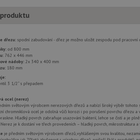
 produktu
e dřezu:
spodní zabudování - dřez je možno uložit zespodu pod pracovní
ňky:
od 800 mm
u:
762 x 446 mm
zové nádoby:
2x 340 x 400 mm
zu:
180 mm
je:
entil 3 1/2“ s přepadem
á ocel (nerez)
edním světovým výrobcem nerezových dřezů a nabízí široký výběr tohoto s
tní chromniklová ocel je odolná vůči korozi i po porušení povrchu dřezu a 
raskne. Hladký povrch zabraňuje usazování bakterií, lehce se čistí a je pln
. Nerez je k dostání ve třech provedeních – hladký povrch, mikrostruktura a 
ke
je předním světovým výrobcem dřezů,vyhlášeným svou kvalitou, nezaměn
výroby.Více jak 70letá zkušenost s výrobou dřezů, nejširší škála produktů, ne