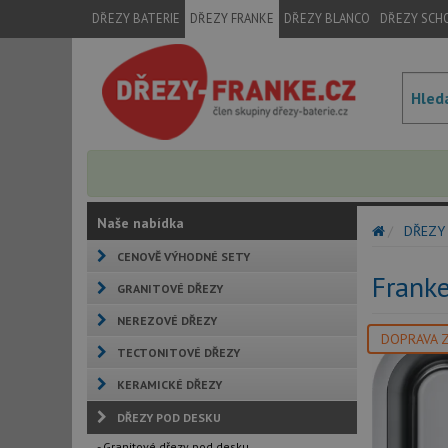
DŘEZY BATERIE
DŘEZY FRANKE
DŘEZY BLANCO
DŘEZY SCH
Naše nabídka
DŘEZY
CENOVĚ VÝHODNÉ SETY
Frank
GRANITOVÉ DŘEZY
NEREZOVÉ DŘEZY
DOPRAVA 
TECTONITOVÉ DŘEZY
KERAMICKÉ DŘEZY
DŘEZY POD DESKU
- Granitové dřezy pod desku