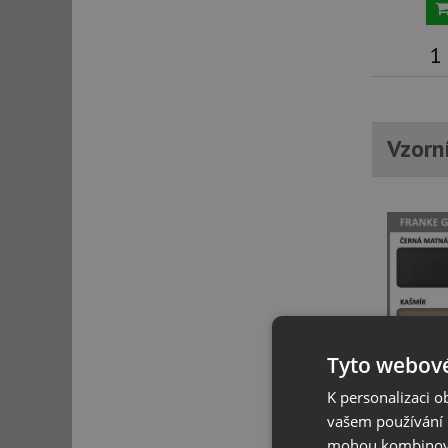
1
Vzorn
Tyto webové
K personalizaci 
vašem používání n
mohou kombinovat