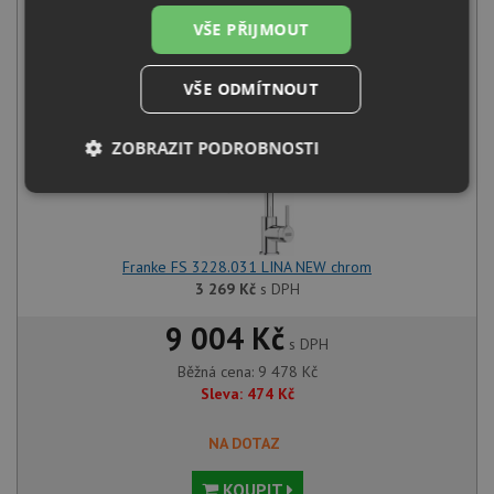
6 209
Kč
s DPH
VŠE PŘIJMOUT
+
VŠE ODMÍTNOUT
ZOBRAZIT PODROBNOSTI
Nezbytně
Výkonové
Soubory
nutné
soubory
cílení
soubory
Franke FS 3228.031 LINA NEW chrom
3 269
Kč
s DPH
Funkční soubory
Nezařazené
9 004 Kč
soubory
s DPH
Běžná cena:
9 478
Kč
Sleva:
474
Kč
NA DOTAZ
KOUPIT
Nezbytně nutné soubory
Výkonové soubory