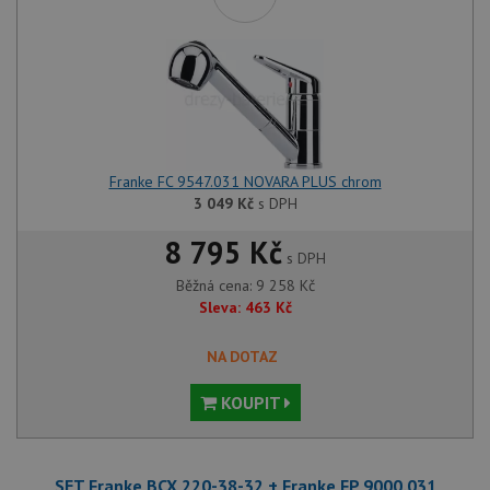
Franke FC 9547.031 NOVARA PLUS chrom
3 049
Kč
s DPH
8 795 Kč
s DPH
Běžná cena:
9 258
Kč
Sleva:
463
Kč
NA DOTAZ
KOUPIT
SET Franke BCX 220-38-32 + Franke FP 9000.031