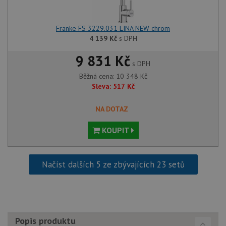
lepivos
případ
použit
po aktu
Franke FS 3229.031 LINA NEW chrom
zásadách ochrany soukromí společnosti Google
Chrom
vytvář
4 139
Kč
s DPH
další 
cookie
9 831 Kč
lepivos
s DPH
každou
těchto
Běžná cena:
10 348
Kč
lepivos
Sleva:
517
Kč
založe
trvání 
názve
AWSA
NA DOTAZ
(ALB).
CookieScriptConsent
5 měsíců
Tento 
KOUPIT
CookieScript
4 týdny
cookie
www.drezy-
použív
franke.cz
služba
Cookie
Načíst dalších 5 ze zbývajících 23 setů
Script
zapam
předvo
souhla
soubo
cookie
návště
Je nut
Popis produktu
banne