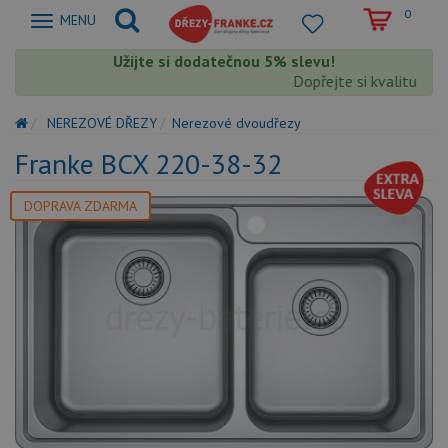
0
Zobrazit
MENU
nabidku
Užijte si dodatečnou 5% slevu!
Dopřejte si kvalitu Fran
NEREZOVÉ DŘEZY
Nerezové dvoudřezy
Franke BCX 220-38-32
DOPRAVA ZDARMA