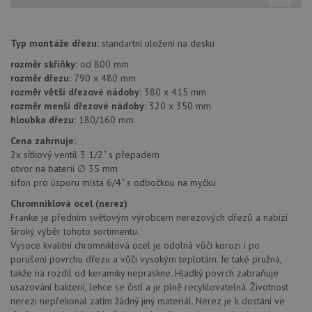
cookie
Cookie
Script
fungov
správn
Typ montáže dřezu:
standartní uložení na desku
AUTORIZACE
www.drezy-
Zavřením
rozměr skříňky:
od 800 mm
franke.cz
prohlížeče
rozměr dřezu:
790 x 480 mm
rozměr větší dřezové nádoby:
380 x 415 mm
rozměr menší dřezové nádoby:
320 x 350 mm
hloubka dřezu:
180/160 mm
Cena zahrnuje:
2x sítkový ventil 3 1/2“ s přepadem
Poskytovatel
Název
Vyprší
Popis
otvor na baterii ∅ 35 mm
/
Doména
Poskytovatel
/
sifon pro úsporu místa 6/4“ s odbočkou na myčku
Název
Vyprší
Po
_ga
1 rok
Tento název
Google LLC
Doména
1
souboru cookie
.drezy-
Chromniklová ocel (nerez)
měsíc
je spojen s
franke.cz
VISITOR_PRIVACY_METADATA
6 měsíců
Te
YouTube
Franke je předním světovým výrobcem nerezových dřezů a nabízí
Google
coo
.youtube.com
Universal
široký výběr tohoto sortimentu.
uk
Analytics - což je
so
Vysoce kvalitní chromniklová ocel je odolná vůči korozi i po
významná
uži
aktualizace
porušení povrchu dřezu a vůči vysokým teplotám. Je také pružná,
vo
běžněji
pro
takže na rozdíl od keramiky nepraskne. Hladký povrch zabraňuje
používané
int
usazování bakterií, lehce se čistí a je plně recyklovatelná. Životnost
analytické
we
služby Google.
Za
nerezi nepřekonal zatím žádný jiný materiál. Nerez je k dostání ve
Tento soubor
úd