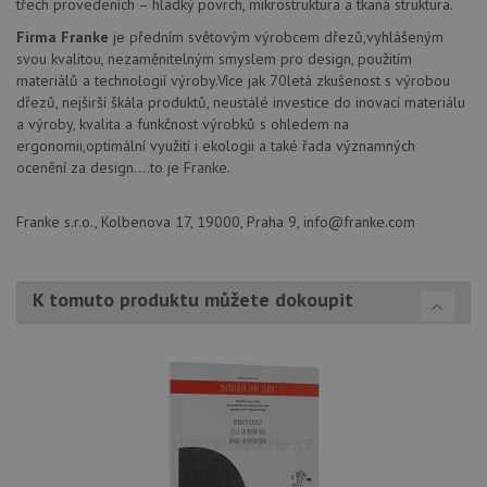
třech provedeních – hladký povrch, mikrostruktura a tkaná struktura.
cookie se
so
používá k
náv
Firma Franke
je předním světovým výrobcem dřezů,vyhlášeným
rozlišení
rů
jedinečných
zá
svou kvalitou, nezaměnitelným smyslem pro design, použitím
uživatelů
oc
materiálů a technologií výroby.Více jak 70letá zkušenost s výrobou
přiřazením
os
náhodně
dřezů, nejširší škála produktů, neustálé investice do inovací materiálu
a 
vygenerovaného
kte
a výroby, kvalita a funkčnost výrobků s ohledem na
čísla jako
jej
identifikátoru
ergonomii,optimální využití i ekologii a také řada významných
pre
klienta. Je
bu
ocenění za design....to je Franke.
součástí
bu
každého
sez
požadavku na
re
stránku na webu
Franke s.r.o., Kolbenova 17, 19000, Praha 9, info@franke.com
a slouží k
__Secure-YNID
.youtube.com
6 měsíců
výpočtu údajů o
návštěvnících,
IDE
1 rok
Te
Google LLC
relacích a
co
.doubleclick.net
kampaních pro
K tomuto produktu můžete dokoupit
na
analytické
sp
přehledy webů.
Dou
pr
_ga_9T91YFLEPX
.drezy-
1 rok
Tento soubor
in
franke.cz
1
cookie používá
tom
měsíc
Google Analytics
ko
k zachování
uži
stavu relace.
we
a j
rek
ko
uži