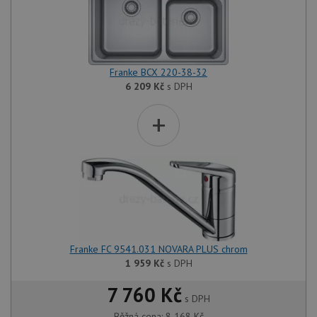
Franke BCX 220-38-32
6 209
Kč
s DPH
+
Franke FC 9541.031 NOVARA PLUS chrom
1 959
Kč
s DPH
7 760 Kč
s DPH
Běžná cena:
8 168
Kč