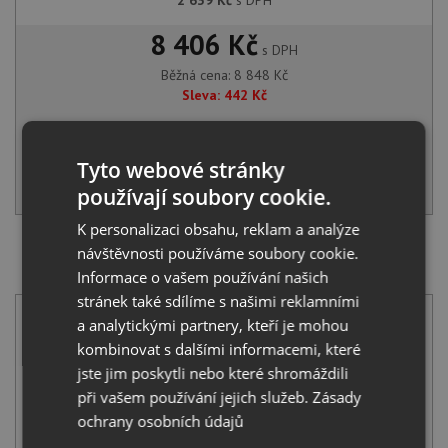
2 639
Kč
s DPH
8 406 Kč
s DPH
Běžná cena:
8 848
Kč
Sleva:
442
Kč
NA DOTAZ
Tyto webové stránky
KOUPIT
používají soubory cookie.
K personalizaci obsahu, reklam a analýze
návštěvnosti používáme soubory cookie.
SET Franke BCX 220-38-32 + Franke FS 3228.031 LINA
NEW chrom
Informace o vašem používání našich
stránek také sdílíme s našimi reklamními
a analytickými partnery, kteří je mohou
kombinovat s dalšími informacemi, které
jste jim poskytli nebo které shromáždili
při vašem používání jejich služeb.
Zásady
ochrany osobních údajů
Franke BCX 220-38-32