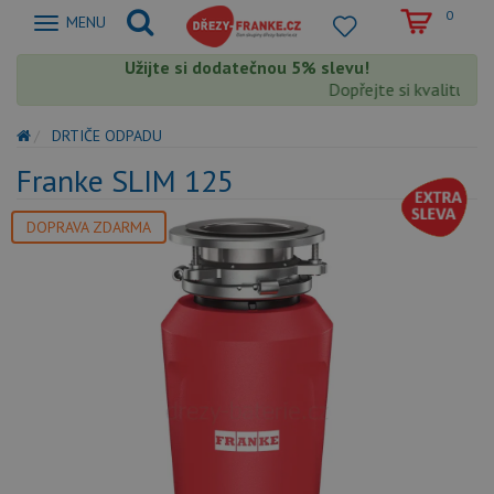
0
Zobrazit
MENU
nabidku
Užijte si dodatečnou 5% slevu!
Dopřejte si kvalitu Fr
DRTIČE ODPADU
Franke SLIM 125
DOPRAVA ZDARMA