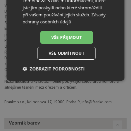
kombinovat s dalšími informacemi, které
Vysokootáčkový motor s permanentním magnetem.
jste jim poskytli nebo které shromáždili
Drtící elementy z nerezové oceli.
při vašem používání jejich služeb.
Zásady
Tělo z kompozitu.
ochrany osobních údajů
Silver Guard - magnetický okraj příruby zabraňuje nežádoucímu pádu
kovových předmětů do prostoru drticí komory a tím chrání drtič před
poškozením.
VŠE PŘIJMOUT
Pneu ovladač - provedení chrom, pro otvor 35 mm, pro montáž do
desky nebo dřezu o tloušťce 1-30 mm.
Rychlé a efektivní drcení bez zaseknutí díky technologii Twist Force.
VŠE ODMÍTNOUT
Drtič je vybaven ochranným krytem proti stříkající vodě, který
zároveň zajišťuje, že drticí komora zůstane čistá.
ZOBRAZIT PODROBNOSTI
Ochranný kryt a vnitřní prostor drtiče jsou ošetřeny antimikrobiální
ochranou, která bojuje proti růstu bakterií a nepříjemným pachům.
Nezbytně
Výkonové
Soubory
Nízká hlučnost díky izolační pěně pokrývající celou drtící komoru a
nutné
soubory
cílení
silnějšímu těsnění mezi dřezem a drtičem.
soubory
Franke s.r.o., Kolbenova 17, 19000, Praha 9, info@franke.com
Funkční soubory
Nezařazené
soubory
Vzorník barev