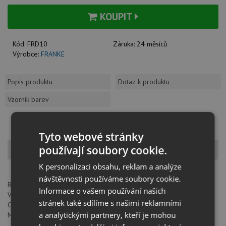
KOUPIT
Kód:
FRD10
Záruka:
24 měsíců
Výrobce:
FRANKE
Popis produktu
Dotaz k produktu
Vzorník barev
Tyto webové stránky
Popis produktu
používají soubory cookie.
K personalizaci obsahu, reklam a analýze
návštěvnosti používáme soubory cookie.
Rozměr: 160 x 386 mm
Informace o vašem používání našich
Výkon: 1,25 HP
stránek také sdílíme s našimi reklamními
Otáčky: 2800 / min
a analytickými partnery, kteří je mohou
Montážní otvor: 3 1/2"