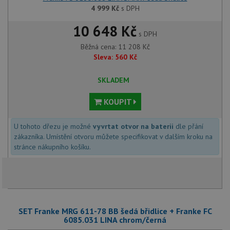
4 999
Kč
s DPH
10 648 Kč
s DPH
Běžná cena:
11 208
Kč
Sleva:
560
Kč
SKLADEM
KOUPIT
U tohoto dřezu je možné
vyvrtat otvor na baterii
dle přání
zákazníka. Umístění otvoru můžete specifikovat v dalším kroku na
stránce nákupního košíku.
SET Franke MRG 611-78 BB šedá břidlice + Franke FC
6085.031 LINA chrom/černá