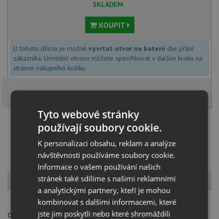
SKLADEM
KOUPIT
U tohoto dřezu je možné
vyvrtat otvor na baterii
dle přání
zákazníka. Umístění otvoru můžete specifikovat v dalším kroku na
stránce nákupního košíku.
Tyto webové stránky
Načíst dalších 5 ze zbývajících 25 setů
používají soubory cookie.
K personalizaci obsahu, reklam a analýze
návštěvnosti používáme soubory cookie.
Informace o vašem používání našich
stránek také sdílíme s našimi reklamními
Popis produktu
a analytickými partnery, kteří je mohou
kombinovat s dalšími informacemi, které
jste jim poskytli nebo které shromáždili
Otvor pro baterii:
na spodní straně má dřez 2 částečně předvrtané