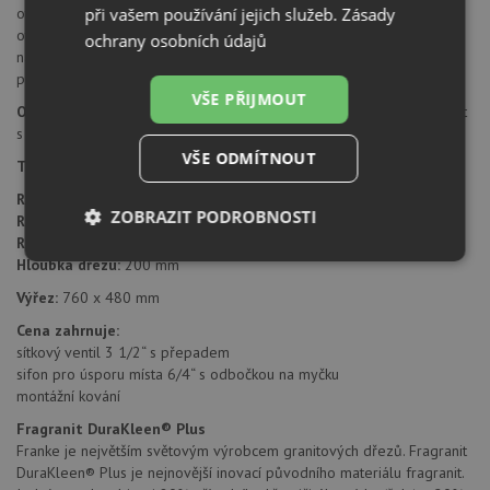
otvory průměru 35 mm pro umístění baterie, případně excentru. Tyto
při vašem používání jejich služeb.
Zásady
otvory je možné dovrtat diamantovým vrtákem 35 mm, který
ochrany osobních údajů
naleznete za zvýhodněnou cenu, jako příslušenství k dokoupení u
produktu.
VŠE PŘIJMOUT
Orientace dřezu:
dřez je libovolně otočný, je možné jej nainstalovat
s odkapem doleva i doprava.
VŠE ODMÍTNOUT
Typ montáže dřezu:
standartní uložení na desku.
Rozměr skříňky:
od 600 mm
ZOBRAZIT PODROBNOSTI
Rozměr dřezu:
780 x 500 mm
Rozměr dřezové nádoby:
490 x 425 mm
Nezbytně
Výkonové
Soubory
Hloubka dřezu:
200 mm
nutné
soubory
cílení
Výřez:
760 x 480 mm
soubory
Cena zahrnuje:
sítkový ventil 3 1/2“ s přepadem
sifon pro úsporu místa 6/4“ s odbočkou na myčku
Funkční soubory
Nezařazené
montážní kování
soubory
Fragranit DuraKleen® Plus
Franke je největším světovým výrobcem granitových dřezů. Fragranit
DuraKleen® Plus je nejnovější inovací původního materiálu fragranit.