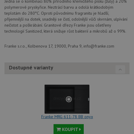
Jedná se o kombinaci 80% přírodního křemičitého písku (žuly) a 20%
polymerové pryskyřice. Neztrácí barvu a odolá krátkodobým
teplotám do 280°C. Oproti původnímu fragranitu je hladší,
Nezbytně nutné soubory
Výkonové soubory
příjemnější na dotek, snadněji se čistí, odolnější vůči skvrnám, ulpívání
nečistot a poškrábání. Granitové dřezy Franke jsou ošetřeny
Soubory cílení
Funkční soubory
technologií Sanitized, která snižuje růst bakterií a mikrobů až o 99%.
Nezařazené soubory
Franke s.r.o., Kolbenova 17, 19000, Praha 9, info@franke.com
Nezbytně nutné soubory cookie umožňují základní
funkce webových stránek, jako je přihlášení
uživatele a správa účtu. Webové stránky nelze bez
nezbytně nutných souborů cookie správně používat.
Dostupné varianty
Poskytovatel
/
Název
Vyprší
Popis
Doména
udid
.drezy-franke.cz
4 týdny 2
Tento 
dny
se pou
jedine
identif
zařízen
mají př
webov
stránc
sledov
Franke MRG 611-78 BB onyx
použív
zlepšil
KOUPIT
uživat
zkušen