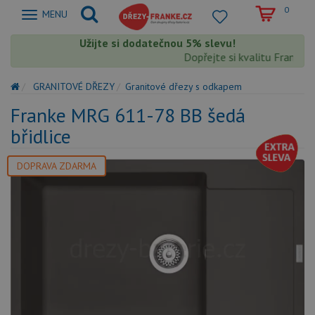
0
Zobrazit
MENU
nabidku
Užijte si dodatečnou 5% slevu!
Dopřejte si kvalitu Franke s e
GRANITOVÉ DŘEZY
Granitové dřezy s odkapem
Franke MRG 611-78 BB šedá
břidlice
DOPRAVA ZDARMA