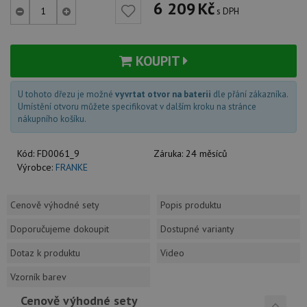
6 209
Kč
s DPH
KOUPIT
U tohoto dřezu je možné
vyvrtat otvor na baterii
dle přání zákazníka.
Umístění otvoru můžete specifikovat v dalším kroku na stránce
nákupního košíku.
Kód:
FD0061_9
Záruka:
24 měsíců
Výrobce:
FRANKE
Cenově výhodné sety
Popis produktu
Doporučujeme dokoupit
Dostupné varianty
Dotaz k produktu
Video
Vzorník barev
Cenově výhodné sety