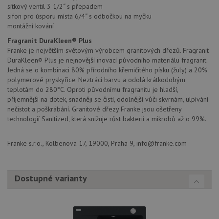
Doména
sítkový ventil 3 1/2“ s přepadem
sifon pro úsporu místa 6/4“ s odbočkou na myčku
udid
.drezy-franke.cz
4 týdny 2
Tento 
dny
se pou
montážní kování
jedine
identif
Fragranit DuraKleen® Plus
zařízen
Franke je největším světovým výrobcem granitových dřezů. Fragranit
mají př
webov
DuraKleen® Plus je nejnovější inovací původního materiálu fragranit.
stránc
Jedná se o kombinaci 80% přírodního křemičitého písku (žuly) a 20%
sledov
polymerové pryskyřice. Neztrácí barvu a odolá krátkodobým
použív
zlepšil
teplotám do 280°C. Oproti původnímu fragranitu je hladší,
uživat
příjemnější na dotek, snadněji se čistí, odolnější vůči skvrnám, ulpívání
zkušen
nečistot a poškrábání. Granitové dřezy Franke jsou ošetřeny
AWSALBCORS
1 týden
Pro
Amazon.com Inc.
technologií Sanitized, která snižuje růst bakterií a mikrobů až o 99%.
pokrač
widget-
podpo
mediator.zopim.com
lepivos
případ
Franke s.r.o., Kolbenova 17, 19000, Praha 9, info@franke.com
použit
po aktu
zásadách ochrany soukromí společnosti Google
Chrom
vytvář
další 
Dostupné varianty
cookie
lepivos
každou
těchto
lepivos
založe