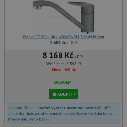
Franke FC 9541.084 NOVARA PLUS šedý kámen
2 609
Kč
s DPH
8 168 Kč
s DPH
Běžná cena:
8 598
Kč
Sleva:
430
Kč
SKLADEM
KOUPIT
U tohoto dřezu je možné
vyvrtat otvor na baterii
dle přání
zákazníka. Umístění otvoru můžete specifikovat v dalším kroku na
stránce nákupního košíku.