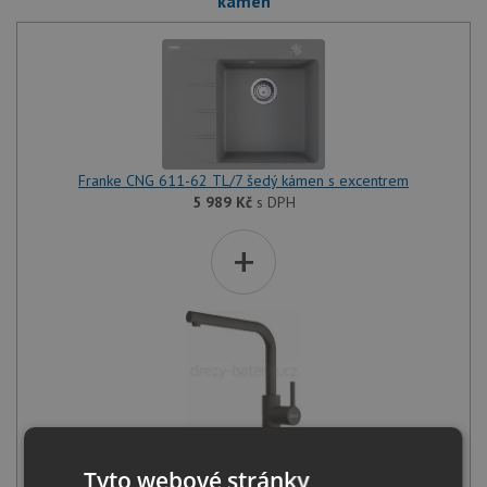
kámen
Franke CNG 611-62 TL/7 šedý kámen s excentrem
5 989
Kč
s DPH
+
Franke FS 3230.084 LINA SMART šedý kámen
4 459
Kč
s DPH
Tyto webové stránky