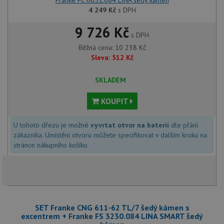
4 249
Kč
s DPH
9 726 Kč
s DPH
Běžná cena:
10 238
Kč
Sleva:
512
Kč
SKLADEM
KOUPIT
U tohoto dřezu je možné
vyvrtat otvor na baterii
dle přání
zákazníka. Umístění otvoru můžete specifikovat v dalším kroku na
stránce nákupního košíku.
SET Franke CNG 611-62 TL/7 šedý kámen s
excentrem + Franke FS 3230.084 LINA SMART šedý