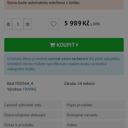
Sleva bude automaticky odečtena z košíku
5 989
Kč
s DPH
KOUPIT
U tohoto dřezu je možné
vyvrtat otvor na baterii
dle přání zákazníka.
Umístění otvoru můžete specifikovat v dalším kroku na stránce
nákupního košíku.
Kód:
FD0564_4
Záruka:
24 měsíců
Výrobce:
FRANKE
Cenově výhodné sety
Popis produktu
Doporučujeme dokoupit
Dostupné varianty
Dotaz k produktu
Video