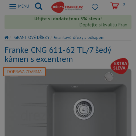
0
Zobrazit
MENU
nabidku
Užijte si dodatečnou 5% slevu!
Dopřejte si kvalitu Franke s e
GRANITOVÉ DŘEZY
Granitové dřezy s odkapem
Franke CNG 611-62 TL/7 šedý
kámen s excentrem
DOPRAVA ZDARMA