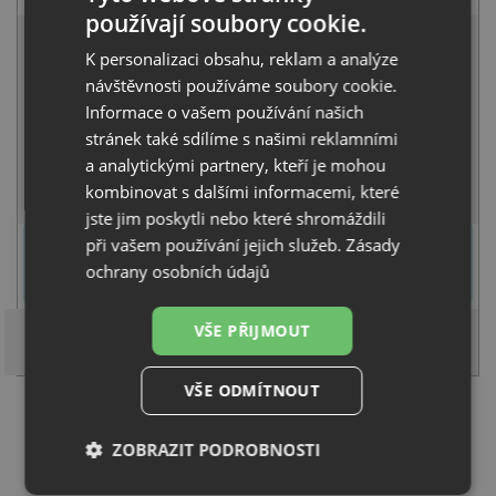
používají soubory cookie.
9 926 Kč
s DPH
K personalizaci obsahu, reklam a analýze
Běžná cena:
10 448
Kč
návštěvnosti používáme soubory cookie.
Sleva:
522
Kč
Informace o vašem používání našich
stránek také sdílíme s našimi reklamními
SKLADEM
a analytickými partnery, kteří je mohou
KOUPIT
kombinovat s dalšími informacemi, které
jste jim poskytli nebo které shromáždili
U tohoto dřezu je možné
vyvrtat otvor na baterii
dle přání
při vašem používání jejich služeb.
Zásady
zákazníka. Umístění otvoru můžete specifikovat v dalším kroku na
ochrany osobních údajů
stránce nákupního košíku.
VŠE PŘIJMOUT
VŠE ODMÍTNOUT
Načíst dalších 5 ze zbývajících 31 setů
ZOBRAZIT PODROBNOSTI