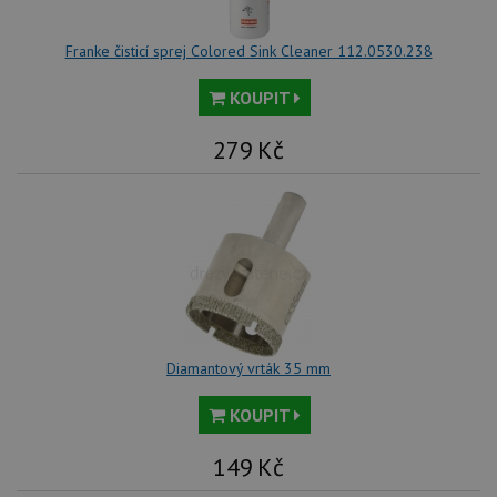
na
Yo
sl
Franke čisticí sprej Colored Sink Cleaner 112.0530.238
uži
př
vi
KOUPIT
vl
we
tak
279
Kč
ná
we
no
sta
roz
Yo
Diamantový vrták 35 mm
KOUPIT
149
Kč