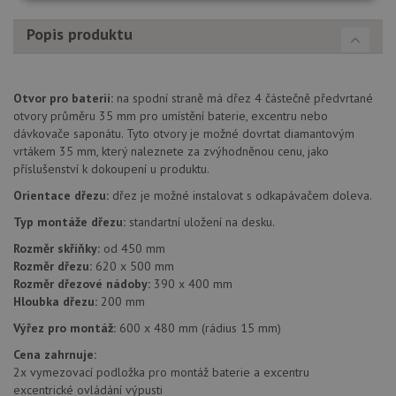
Nezbytně
Výkonové
Soubory
nutné
soubory
cílení
soubory
Popis produktu
Otvor pro baterii:
na spodní straně má dřez 4 částečně předvrtané
Funkční soubory
Nezařazené
soubory
otvory průměru 35 mm pro umístění baterie, excentru nebo
dávkovače saponátu. Tyto otvory je možné dovrtat diamantovým
vrtákem 35 mm, který naleznete za zvýhodněnou cenu, jako
příslušenství k dokoupení u produktu.
Orientace dřezu:
dřez je možné instalovat s odkapávačem doleva.
Typ montáže dřezu:
standartní uložení na desku.
Nezbytně nutné soubory
Výkonové soubory
Rozměr skříňky:
od 450 mm
Soubory cílení
Funkční soubory
Rozměr dřezu:
620 x 500 mm
Rozměr dřezové nádoby:
390 x 400 mm
Nezařazené soubory
Hloubka dřezu:
200 mm
Nezbytně nutné soubory cookie umožňují základní
Výřez pro montáž:
600 x 480 mm (rádius 15 mm)
funkce webových stránek, jako je přihlášení
uživatele a správa účtu. Webové stránky nelze bez
Cena zahrnuje:
nezbytně nutných souborů cookie správně používat.
2x vymezovací podložka pro montáž baterie a excentru
Poskytovatel
/
excentrické ovládání výpusti
Název
Vyprší
Popis