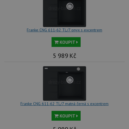
trvání 
názve
AWSA
(ALB).
CookieScriptConsent
5 měsíců
Tento 
CookieScript
4 týdny
cookie
www.drezy-
Franke CNG 611-62 TL/7 onyx s excentrem
použív
franke.cz
služba
Cookie
KOUPIT
Script
zapam
předvo
5 989
Kč
souhla
soubo
cookie
návště
Je nut
banne
cookie
Cookie
Script
fungov
správn
Franke CNG 611-62 TL/7 matná černá s excentrem
AUTORIZACE
www.drezy-
Zavřením
franke.cz
prohlížeče
KOUPIT