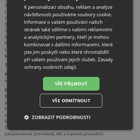
Tlaková
K personalizaci obsahu, reklam a analýze
Otočná 360°
návštěvnosti používáme soubory cookie.
Celková výška: 456 mm
Informace o vašem používání našich
Silikonový flexi krk
stránek také sdílíme s našimi reklamními
S koncovkou na flexi krku osazenou perlátorem
a analytickými partnery, kteří je mohou
S regulací Sprcha/Proud
Průtok vody: 7,7 l/min. (3 bar)
kombinovat s dalšími informacemi, které
Laminární průtok vody
jste jim poskytli nebo které shromáždili
keramická kartuš
při vašem používání jejich služeb.
Zásady
Typ:
tlaková
ochrany osobních údajů
Připojení:
hadičky 45 cm
VŠE PŘIJMOUT
Dřezové baterie
Baterie je nedílnou součástí dřezu a to nejen z estetického, ale i z
VŠE ODMÍTNOUT
praktického hlediska.
Franke nabízí širokou škálu zejména tlakových baterií. Dále baterie
vhodné pro montáž pod okno a baterie pro beztlakové ohřívače.
ZOBRAZIT PODROBNOSTI
Dřezové baterie se vyrábí v několika povrchových úpravách.
Chrom – lesklý, vysoce odolný povrch, snadný na údržbu. Dále nerez
Nezbytně
Výkonové
Soubory
(celonerezové provedení), nikl a barevné provedení.
nutné
soubory
cílení