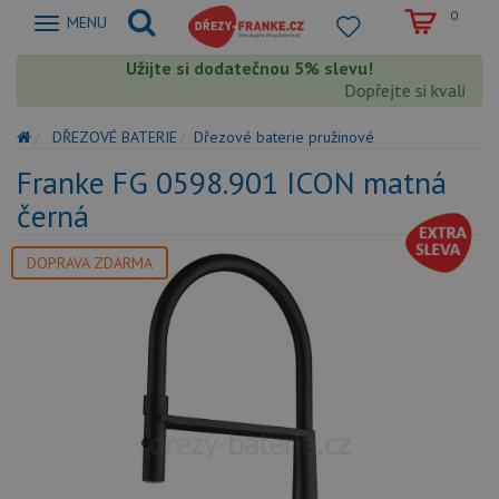
0
Zobrazit
MENU
nabidku
Užijte si dodatečnou 5% slevu!
Dopřejte si kvalitu F
DŘEZOVÉ BATERIE
Dřezové baterie pružinové
Franke FG 0598.901 ICON matná
černá
DOPRAVA ZDARMA