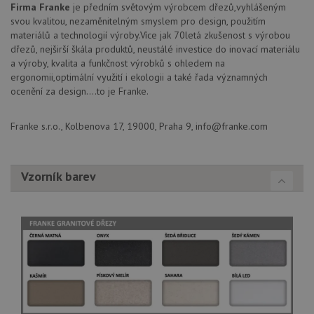
soubory
Firma Franke
je předním světovým výrobcem dřezů,vyhlášeným
svou kvalitou, nezaměnitelným smyslem pro design, použitím
materiálů a technologií výroby.Více jak 70letá zkušenost s výrobou
dřezů, nejširší škála produktů, neustálé investice do inovací materiálu
Funkční soubory
Nezařazené
a výroby, kvalita a funkčnost výrobků s ohledem na
soubory
ergonomii,optimální využití i ekologii a také řada významných
ocenění za design....to je Franke.
Franke s.r.o., Kolbenova 17, 19000, Praha 9, info@franke.com
Nezbytně nutné soubory
Výkonové soubory
Vzorník barev
Soubory cílení
Funkční soubory
Nezařazené soubory
Nezbytně nutné soubory cookie umožňují základní
funkce webových stránek, jako je přihlášení
uživatele a správa účtu. Webové stránky nelze bez
nezbytně nutných souborů cookie správně používat.
Poskytovatel
/
Název
Vyprší
Popis
Doména