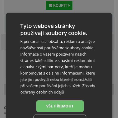
KOUPIT
U tohoto dřezu je možné
vyvrtat otvor na baterii
dle přání
zákazníka. Umístění otvoru můžete specifikovat v dalším kroku na
Tyto webové stránky
stránce nákupního košíku.
používají soubory cookie.
K personalizaci obsahu, reklam a analýze
návštěvnosti používáme soubory cookie.
Informace o vašem používání našich
Načíst dalších 5 ze zbývajících 15 setů
stránek také sdílíme s našimi reklamními
a analytickými partnery, kteří je mohou
kombinovat s dalšími informacemi, které
jste jim poskytli nebo které shromáždili
při vašem používání jejich služeb.
Zásady
Popis produktu
ochrany osobních údajů
VŠE PŘIJMOUT
Otvor pro baterii:
na spodní straně má dřez 2 částečně předvrtané
otvory průměru 35 mm pro umístění baterie, případně excentru. Tyto