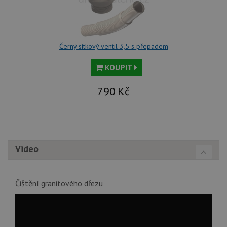
Černý sítkový ventil 3,5 s přepadem
KOUPIT
790
Kč
Video
Čištění granitového dřezu