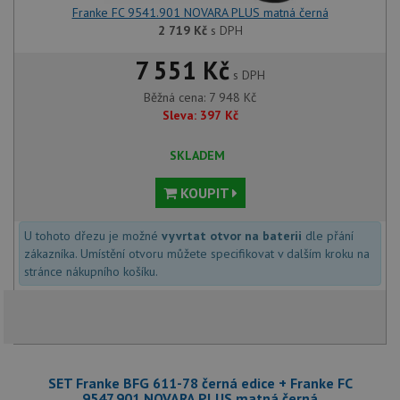
Franke FC 9541.901 NOVARA PLUS matná černá
2 719
Kč
s DPH
7 551 Kč
s DPH
Běžná cena:
7 948
Kč
Sleva:
397
Kč
SKLADEM
KOUPIT
U tohoto dřezu je možné
vyvrtat otvor na baterii
dle přání
zákazníka. Umístění otvoru můžete specifikovat v dalším kroku na
stránce nákupního košíku.
SET Franke BFG 611-78 černá edice + Franke FC
9547.901 NOVARA PLUS matná černá