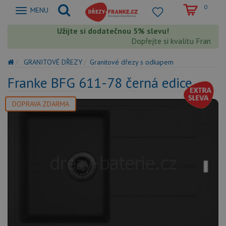
0
Zobrazit
MENU
nabidku
Užijte si dodatečnou 5% slevu!
Dopřejte si kvalitu Franke s e
GRANITOVÉ DŘEZY
Granitové dřezy s odkapem
Franke BFG 611-78 černá edice
DOPRAVA ZDARMA