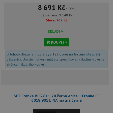
8 691 Kč
s DPH
Běžná cena:
9 148
Kč
Sleva:
457
Kč
SKLADEM
KOUPIT
U tohoto dřezu je možné
vyvrtat otvor na baterii
dle přání
zákazníka. Umístění otvoru můžete specifikovat v dalším kroku na
stránce nákupního košíku.
SET Franke BFG 611-78 černá edice + Franke FC
6018.901 LINA matná černá