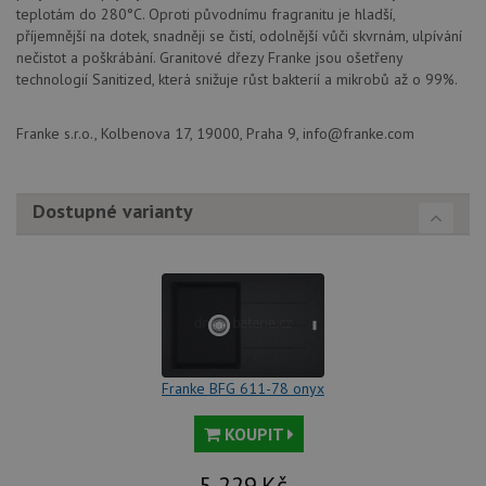
teplotám do 280°C. Oproti původnímu fragranitu je hladší,
Nezbytně nutné soubory cookie umožňují základní
příjemnější na dotek, snadněji se čistí, odolnější vůči skvrnám, ulpívání
funkce webových stránek, jako je přihlášení
uživatele a správa účtu. Webové stránky nelze bez
nečistot a poškrábání. Granitové dřezy Franke jsou ošetřeny
nezbytně nutných souborů cookie správně používat.
technologií Sanitized, která snižuje růst bakterií a mikrobů až o 99%.
Poskytovatel
/
Název
Vyprší
Popis
Doména
Franke s.r.o., Kolbenova 17, 19000, Praha 9, info@franke.com
udid
.drezy-franke.cz
4 týdny 2
Tento 
dny
se pou
jedine
identif
Dostupné varianty
zařízen
mají př
webov
stránc
sledov
použív
zlepšil
uživat
zkušen
AWSALBCORS
1 týden
Pro
Amazon.com Inc.
pokrač
widget-
Franke BFG 611-78 onyx
podpo
mediator.zopim.com
lepivos
případ
KOUPIT
použit
po aktu
zásadách ochrany soukromí společnosti Google
Chrom
5 229
Kč