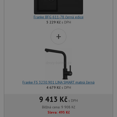
Franke BFG 611-78 černá edice
5 229
Kč
s DPH
+
Franke FS 3230.901 LINA SMART matná černá
4 679
Kč
s DPH
9 413 Kč
s DPH
Běžná cena:
9 908
Kč
Sleva:
495
Kč