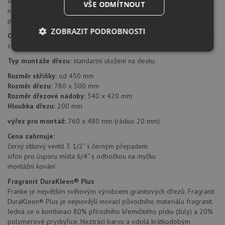
otvory je možné dovrtat diamantovým vrtákem 35 mm, který
VŠE ODMÍTNOUT
naleznete za zvýhodněnou cenu, jako příslušenství k dokoupení u
produktu.
ZOBRAZIT PODROBNOSTI
Orientace dřezu:
dřez je libovolně otočný, je možné jej nainstalovat
s odkapem doleva i doprava.
Nezbytně
Výkonové
Soubory
nutné
soubory
cílení
Typ montáže dřezu:
standartní uložení na desku.
soubory
Rozměr skříňky:
od 450 mm
Rozměr dřezu:
780 x 500 mm
Rozměr dřezové nádoby:
340 x 420 mm
Hloubka dřezu:
200 mm
Funkční soubory
Nezařazené
soubory
výřez pro montáž:
760 x 480 mm (rádius 20 mm)
Cena zahrnuje:
černý sítkový ventil 3 1/2“ s černým přepadem
sifon pro úsporu místa 6/4“ s odbočkou na myčku
montážní kování
Fragranit DuraKleen® Plus
Nezbytně nutné soubory
Výkonové soubory
Franke je největším světovým výrobcem granitových dřezů. Fragranit
Soubory cílení
Funkční soubory
DuraKleen® Plus je nejnovější inovací původního materiálu fragranit.
Jedná se o kombinaci 80% přírodního křemičitého písku (žuly) a 20%
Nezařazené soubory
polymerové pryskyřice. Neztrácí barvu a odolá krátkodobým