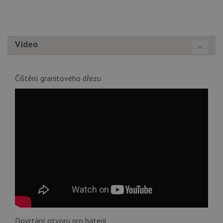
na
Yo
sl
uži
př
vi
Video
vl
we
tak
ná
we
Čištění granitového dřezu
no
sta
roz
Yo
Dovrtání otvoru pro baterii