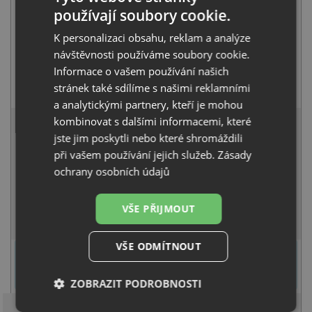
používají soubory cookie.
K personalizaci obsahu, reklam a analýze
návštěvnosti používáme soubory cookie.
Informace o vašem používání našich
Franke FS 3230.085 LINA SMART pískový melír
stránek také sdílíme s našimi reklamními
4 459
Kč
s DPH
a analytickými partnery, kteří je mohou
11 352 Kč
kombinovat s dalšími informacemi, které
s DPH
jste jim poskytli nebo které shromáždili
Běžná cena:
11 949
Kč
při vašem používání jejich služeb.
Zásady
Sleva:
597
Kč
ochrany osobních údajů
SKLADEM
VŠE PŘIJMOUT
KOUPIT
VŠE ODMÍTNOUT
U tohoto dřezu je možné
vyvrtat otvor na baterii
dle přání
zákazníka. Umístění otvoru můžete specifikovat v dalším kroku na
stránce nákupního košíku.
ZOBRAZIT PODROBNOSTI