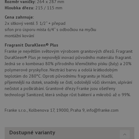
Rozměr vaničky:
264 x 287 mm
Doména
Hloubka dřezu:
215 / 115 mm
udid
.drezy-franke.cz
4 týdny 2
Tento 
dny
se pou
Cena zahrnuje:
jedine
2x sítkový ventil 3 1/2“ + přepad
identif
zařízen
sifon pro úsporu místa 6/4“ s odbočkou na myčku
mají př
montážní kování
webov
stránc
Fragranit DuraKleen® Plus
sledov
použív
Franke je největším světovým výrobcem granitových dřezů. Fragranit
zlepšil
DuraKleen® Plus je nejnovější inovací původního materiálu fragranit.
uživat
Jedná se o kombinaci 80% přírodního křemičitého písku (žuly) a 20%
zkušen
polymerové pryskyřice. Neztrácí barvu a odolá krátkodobým
AWSALBCORS
1 týden
Pro
Amazon.com Inc.
teplotám do 280°C. Oproti původnímu fragranitu je hladší,
pokrač
widget-
podpo
mediator.zopim.com
příjemnější na dotek, snadněji se čistí, odolnější vůči skvrnám, ulpívání
lepivos
nečistot a poškrábání. Granitové dřezy Franke jsou ošetřeny
případ
technologií Sanitized, která snižuje růst bakterií a mikrobů až o 99%.
použit
po aktu
zásadách ochrany soukromí společnosti Google
Chrom
vytvář
Franke s.r.o., Kolbenova 17, 19000, Praha 9, info@franke.com
další 
cookie
lepivos
každou
těchto
Dostupné varianty
lepivos
založe