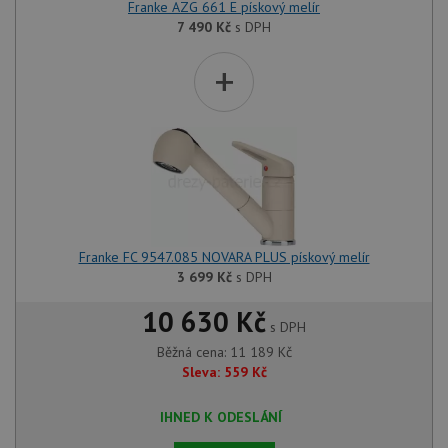
Franke AZG 661 E pískový melír
7 490
Kč
s DPH
+
Franke FC 9547.085 NOVARA PLUS pískový melír
3 699
Kč
s DPH
10 630 Kč
s DPH
Běžná cena:
11 189
Kč
Sleva:
559
Kč
IHNED K ODESLÁNÍ