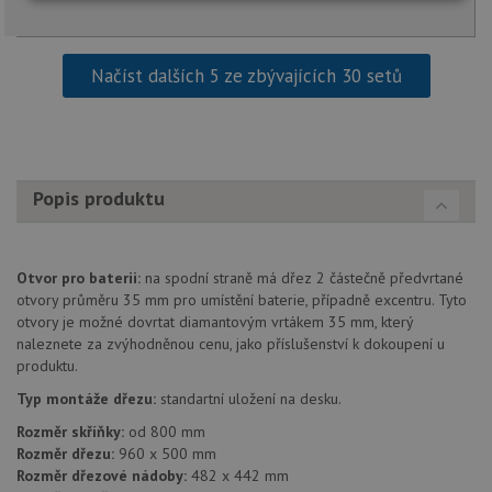
Nezbytně
Výkonové
Soubory
nutné
soubory
cílení
soubory
Načíst dalších 5 ze zbývajících 30 setů
Funkční soubory
Nezařazené
soubory
Popis produktu
Otvor pro baterii:
na spodní straně má dřez 2 částečně předvrtané
Nezbytně nutné soubory
Výkonové soubory
otvory průměru 35 mm pro umístění baterie, případně excentru. Tyto
otvory je možné dovrtat diamantovým vrtákem 35 mm, který
Soubory cílení
Funkční soubory
naleznete za zvýhodněnou cenu, jako příslušenství k dokoupení u
Nezařazené soubory
produktu.
Typ montáže dřezu:
standartní uložení na desku.
Nezbytně nutné soubory cookie umožňují základní
funkce webových stránek, jako je přihlášení
Rozměr skříňky:
od 800 mm
uživatele a správa účtu. Webové stránky nelze bez
nezbytně nutných souborů cookie správně používat.
Rozměr dřezu:
960 x 500 mm
Rozměr dřezové nádoby:
482 x 442 mm
Poskytovatel
/
Název
Vyprší
Popis