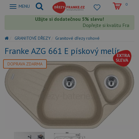
0
Zobrazit
MENU
nabidku
Užijte si dodatečnou 5% slevu!
Dopřejte si kvalitu Franke s 
GRANITOVÉ DŘEZY
Granitové dřezy rohové
Franke AZG 661 E pískový melír
DOPRAVA ZDARMA