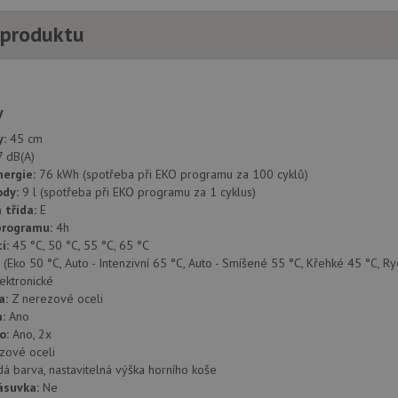
 produktu
y
y:
45 cm
7 dB(A)
nergie:
76 kWh (spotřeba při EKO programu za 100 cyklů)
ody:
9 l (spotřeba při EKO programu za 1 cyklus)
 třída:
E
programu:
4h
tí:
45 °C, 50 °C, 55 °C, 65 °C
 (Eko 50 °C, Auto - Intenzivní 65 °C, Auto - Smíšené 55 °C, Křehké 45 °C, R
ektronické
a:
Z nerezové oceli
a:
Ano
o:
Ano, 2x
zové oceli
dá barva, nastavitelná výška horního koše
ásuvka:
Ne