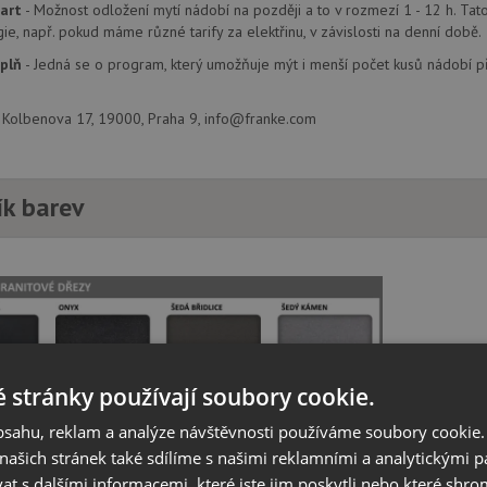
art
- Možnost odložení mytí nádobí na později a to v rozmezí 1 - 12 h. Tato
ie, např. pokud máme různé tarify za elektřinu, v závislosti na denní době.
áplň
- Jedná se o program, který umožňuje mýt i menší počet kusů nádobí př
., Kolbenova 17, 19000, Praha 9, info@franke.com
ík barev
 stránky používají soubory cookie.
obsahu, reklam a analýze návštěvnosti používáme soubory cookie.
ašich stránek také sdílíme s našimi reklamními a analytickými par
 s dalšími informacemi, které jste jim poskytli nebo které shro