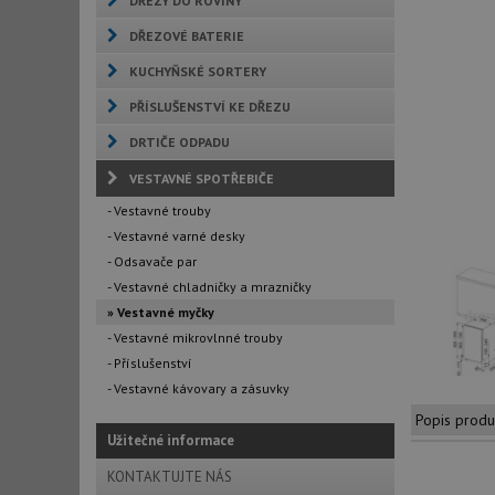
DŘEZY DO ROVINY
DŘEZOVÉ BATERIE
KUCHYŇSKÉ SORTERY
PŘÍSLUŠENSTVÍ KE DŘEZU
DRTIČE ODPADU
VESTAVNÉ SPOTŘEBIČE
- Vestavné trouby
- Vestavné varné desky
- Odsavače par
- Vestavné chladničky a mrazničky
» Vestavné myčky
- Vestavné mikrovlnné trouby
- Příslušenství
- Vestavné kávovary a zásuvky
Popis produ
Užitečné informace
KONTAKTUJTE NÁS