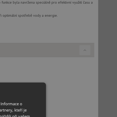
 funkce byla navržena speciálně pro efektivní využití času a
i optimální spotřebě vody a energie.
 Informace o
tnery, kteří je
máždili při vašem