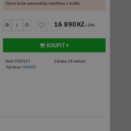
Sleva bude automaticky odečtena z košíku
16 890
Kč
s DPH
KOUPIT
Kód:
FVS0137
Záruka:
24 měsíců
Výrobce:
FRANKE