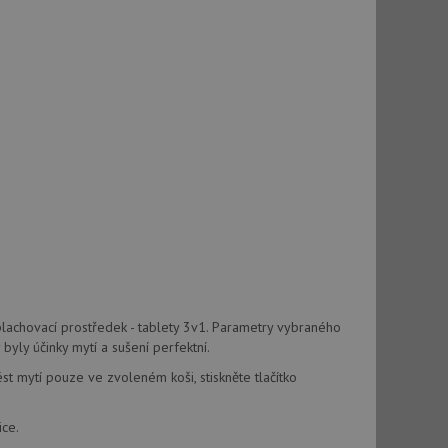
oplachovací prostředek - tablety 3v1. Parametry vybraného
byly účinky mytí a sušení perfektní.
t mytí pouze ve zvoleném koši, stiskněte tlačítko
ice.