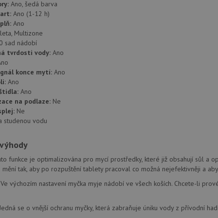
ory:
Ano, šedá barva
art:
Ano (1-12 h)
áplň:
Ano
leta, Multizone
0 sad nádobí
á tvrdosti vody:
Ano
Ano
ignál konce mytí:
Ano
li:
Ano
štidla:
Ano
zace na podlaze:
Ne
splej:
Ne
a studenou vodu
 výhody
ato funkce je optimalizována pro mycí prostředky, které již obsahují sůl a 
mění tak, aby po rozpuštění tablety pracoval co možná nejefektivněji a aby 
 Ve výchozím nastavení myčka myje nádobí ve všech koších. Chcete-li provés
Jedná se o vnější ochranu myčky, která zabraňuje úniku vody z přívodní had