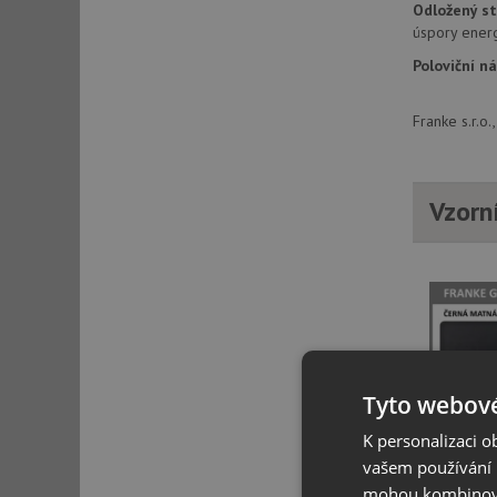
Odložený st
úspory energ
Poloviční n
Franke s.r.o
Vzorn
Tyto webové
K personalizaci 
vašem používání n
mohou kombinovat