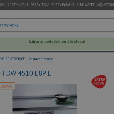
OCK
DŘEZY ALVEUS
DŘEZY TEKA
DŘEZY PYRAMIS
BLUE WATER
AQUASTON
Užijte si dodatečnou 5% slevu!
VNÉ SPOTŘEBIČE
Vestavné myčky
e FDW 4510 E8P E
ZDARMA