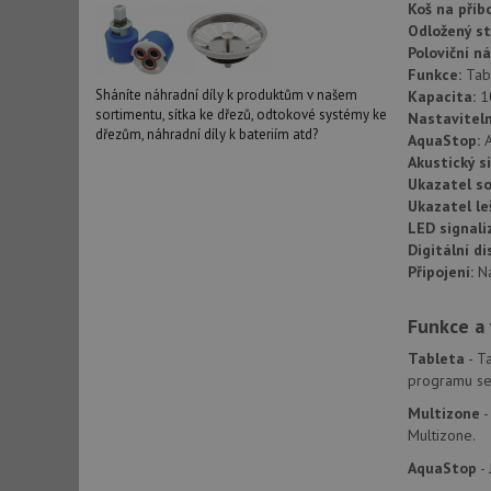
Koš na příb
Odložený st
Poloviční n
Funkce:
Tab
Sháníte náhradní díly k produktům v našem
Kapacita:
1
sortimentu, sítka ke dřezů, odtokové systémy ke
Nastaviteln
dřezům, náhradní díly k bateriím atd?
AquaStop:
Akustický s
Ukazatel so
Ukazatel le
LED signali
Digitální di
Připojení:
N
Funkce a
Tableta
- T
programu se 
Multizone
-
Multizone.
AquaStop
- 