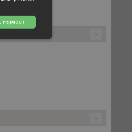
E PŘIJMOUT
Nezařazené
soubory
řazené soubory
 správa účtu. Webové
ci zařízení, která
používání a zlepšila