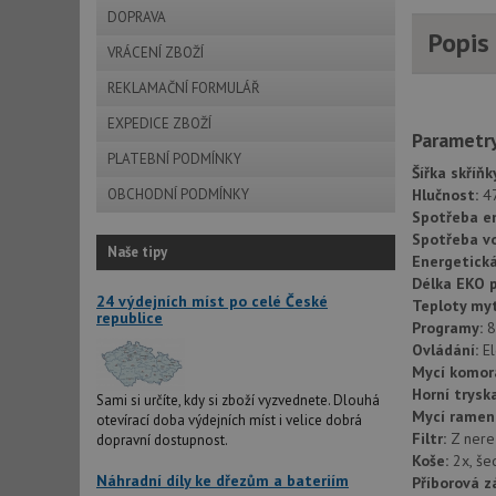
DOPRAVA
Popis
VRÁCENÍ ZBOŽÍ
REKLAMAČNÍ FORMULÁŘ
EXPEDICE ZBOŽÍ
Parametr
PLATEBNÍ PODMÍNKY
Šířka skříňk
OBCHODNÍ PODMÍNKY
Hlučnost:
4
Spotřeba e
Spotřeba v
Naše tipy
Energetická
Délka EKO 
24 výdejních míst po celé České
Teploty my
republice
Programy:
8
Ovládání:
El
Mycí komor
Horní trysk
Sami si určíte, kdy si zboží vyzvednete. Dlouhá
Mycí ramen
otevírací doba výdejních míst i velice dobrá
Filtr:
Z nere
dopravní dostupnost.
Koše:
2x, še
Náhradní díly ke dřezům a bateriím
Příborová z