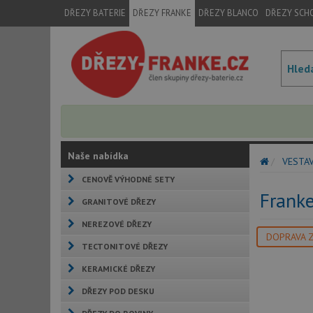
DŘEZY BATERIE
DŘEZY FRANKE
DŘEZY BLANCO
DŘEZY SCH
Naše nabídka
VESTA
CENOVĚ VÝHODNÉ SETY
Frank
GRANITOVÉ DŘEZY
NEREZOVÉ DŘEZY
DOPRAVA 
TECTONITOVÉ DŘEZY
KERAMICKÉ DŘEZY
DŘEZY POD DESKU