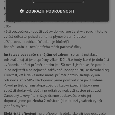
uvedeno v návodu na instalaci).
Jaký druh odtahu zvolit?
- pokud je to možné, vždy zvolte vnější
ZOBRAZIT PODROBNOSTI
odtah. A to z těchto důvodů.
větší výkon - u recirkulačního odtahu snižuje výkon pachový filtr až o
Nezbytně
Výkonové
Soubory
20%
nutné
soubory
cílení
soubory
větší bezpečnost - pouští zpátky do kuchyně čerstvý vzduch - toto je
zvlášť důležité, pokud vaříte na plynové varné desce
tišší provoz - recirkulační odtah je hlučnější
finanční stránka - není potřeba měnit pachové filtry
Funkční soubory
Nezařazené
Instalace odsavače s vnějším odtahem
- správná instalace
soubory
odsavače zajistí jeho správný výkon. Důležité body, které je dobré si
uvědomit. Ideální průměr odtahu je 150 mm. Ujistěte se, že potrubí
je co nejkratší a co nejméně zakřivené (nedoporučují se flexohadice).
Členitost, větší délka nebo menší průměr potrubí snižuje výkon
odsavače až o 50%. Nedoporučujeme používat více jak 3 kolena.
Pokud je třeba, nainstalujte zpětnou klapku (zpětná klapka není
součástí dodávky). Ideální je odtah co nejkratší cestou přes zeď.
Nezbytně nutné soubory
Výkonové soubory
Zanesený tukový filtr snižuje účinnost odsavače, proto jej
Soubory cílení
Funkční soubory
doporučujeme po zhruba 2 měsících (dle intenzity vaření) vymýt
Nezařazené soubory
(např. v myčce).
Elektrické připojení
- pro připojení k elektrické síti jsou odsavače
Nezbytně nutné soubory cookie umožňují základní