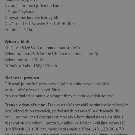
Ovládání pomocí jediného knoflíku
3 Stupně výkonu
Omyvatelný kovový tukový filtr
Osvětlení: LED žárovky 2 × 1 W, 4000 K
Hmotnost: 17 kg
Výkon a hluk
Hlučnost: 51/66 dB (na min a max stupeň)
Výkon odtahu: 290/560 m3/h (na min a max stupeň)
Výkon motoru: 270 W
Průměr odtahu: 150/120 mm
Možnosti provozu
Odsavač je možné provozovat jak s odtahem ven, tak jako
recirkulační přes uhlíkové filtry.
Pro recirkulaci je nutno dokoupit filtry z nabídky příslušenství.
Franke odsavače par
- Franke nabízí rozsáhlý sortiment komínových,
ostrůvkových, vestavných, podvěsných odsavačů a odsavačů do
rohu. Jednoduché i designové modely v kombinaci nerezu a skla s
různými stupni výkonu motorů, v několika šířkách - většina odsavačů
je v šířkách 60 a 90 cm, navíc i odsavače o šířce 140, 120, 80 a 70