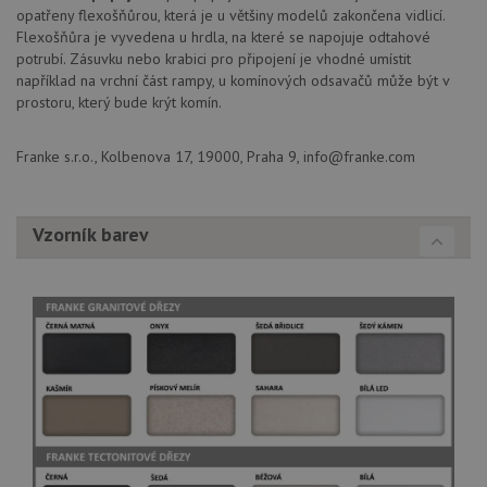
opatřeny flexošňůrou, která je u většiny modelů zakončena vidlicí.
funkce webových stránek, jako je přihlášení
uživatele a správa účtu. Webové stránky nelze bez
Flexošňůra je vyvedena u hrdla, na které se napojuje odtahové
nezbytně nutných souborů cookie správně používat.
potrubí. Zásuvku nebo krabici pro připojení je vhodné umístit
například na vrchní část rampy, u komínových odsavačů může být v
Poskytovatel
/
Název
Vyprší
Popis
Doména
prostoru, který bude krýt komín.
udid
.drezy-franke.cz
4 týdny 2
Tento 
dny
se pou
Franke s.r.o., Kolbenova 17, 19000, Praha 9, info@franke.com
jedine
identif
zařízen
mají př
webov
Vzorník barev
stránc
sledov
použív
zlepšil
uživat
zkušen
AWSALBCORS
1 týden
Pro
Amazon.com Inc.
pokrač
widget-
podpo
mediator.zopim.com
lepivos
případ
použit
po aktu
zásadách ochrany soukromí společnosti Google
Chrom
vytvář
další 