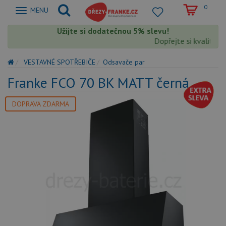
0
Zobrazit
MENU
nabidku
Užijte si dodatečnou 5% slevu!
Dopřejte si kvalitu F
VESTAVNÉ SPOTŘEBIČE
Odsavače par
Franke FCO 70 BK MATT černá
DOPRAVA ZDARMA