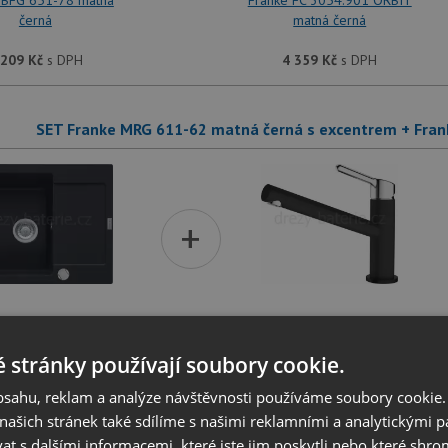
 BFG 651-78 matná
Franke FC 3054.901 ORBIT
černá
matná černá
 209
Kč
s DPH
4 359
Kč
s DPH
SET Franke MRG 611-62 matná černá s excentrem + Fran
+
 MRG 611-62 matná
Franke FC 3054.901 ORBIT
ná s excentrem
matná černá
 stránky používají soubory cookie.
 549
Kč
s DPH
4 359
Kč
s DPH
obsahu, reklam a analýze návštěvnosti používáme soubory cookie.
ašich stránek také sdílíme s našimi reklamními a analytickými par
 s dalšími informacemi, které jste jim poskytli nebo které shro