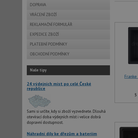
DOPRAVA
VRÁCENÍ ZBOŽÍ
REKLAMAČNÍ FORMULÁŘ
EXPEDICE ZBOŽÍ
PLATEBNÍ PODMÍNKY
OBCHODNÍ PODMÍNKY
Naše tipy
Franke
24 výdejních míst po celé České
republice
5
Sami si určíte, kdy si zboží vyzvednete. Dlouhá
otevírací doba výdejních míst i velice dobrá
dopravní dostupnost.
Náhradní díly ke dřezům a bateriím