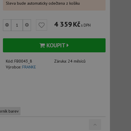
Sleva bude automaticky odečtena z košíku
4 359
Kč
s DPH
KOUPIT
Kód:
FB0043_8
Záruka:
24 měsíců
Výrobce:
FRANKE
orník barev