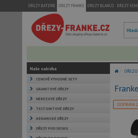
DŘEZY BATERIE
DŘEZY FRANKE
DŘEZY BLANCO
DŘEZY SCH
Naše nabídka
DŘEZO
CENOVĚ VÝHODNÉ SETY
Frank
GRANITOVÉ DŘEZY
NEREZOVÉ DŘEZY
DOPRAVA 
TECTONITOVÉ DŘEZY
KERAMICKÉ DŘEZY
DŘEZY POD DESKU