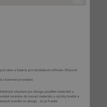
použití CORS po
 cookie lepivosti
ch na trvání s
cript.com k
y cookie
okie-Script.com
ž pod okno a baterie pro beztlakové ohřívače. Dřezové
tics - což je
oogle. Tento soubor
uhlasu uživatele a
mat a barevné provedení.
ím náhodně
ebem. Zaznamenává
í každého požadavku
zásadami ochrany
relacích a
 že jejich
respektovány.
itelným smyslem pro design, použitím materiálů a
ustálé investice do inovací materiálu a výroby, kvalita a
vu relace.
amných ocenění za design....to je Franke.
t Doubleclick a