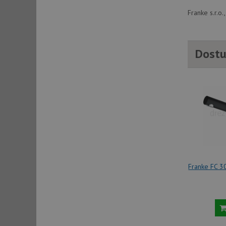
Franke s.r.o
sid
Dostu
sid
test_cookie
YSC
_gcl_au
Franke FC 3
__Secure-ROLLOU
VISITOR_INFO1_LIV