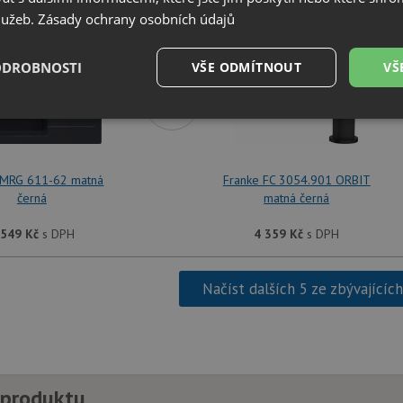
SET Franke MRG 611-62 matná černá + Franke FC 
služeb.
Zásady ochrany osobních údajů
ODROBNOSTI
VŠE ODMÍTNOUT
VŠ
+
é
Výkonové
Soubory cílení
Funkční soubory
soubory
 MRG 611-62 matná
Franke FC 3054.901 ORBIT
černá
matná černá
 549
Kč
s DPH
4 359
Kč
s DPH
é soubory
Výkonové soubory
Soubory cílení
Funkční soubory
Neza
Načíst dalších 5 ze zbývajícíc
ry cookie umožňují základní funkce webových stránek, jako je přihlášení uživatele a
zbytně nutných souborů cookie správně používat.
Poskytovatel
/
Vyprší
Popis
Doména
.drezy-franke.cz
4 týdny 2
Tento cookie se používá k jedinečné identifika
dny
mají přístup k webové stránce, aby sledovala 
 produktu
uživatelskou zkušenost.