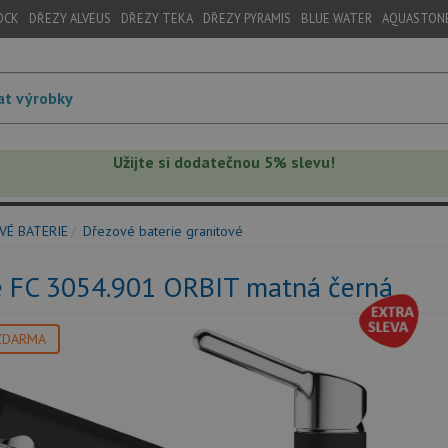
OCK
DŘEZY ALVEUS
DŘEZY TEKA
DŘEZY PYRAMIS
BLUE WATER
AQUASTON
Užijte si dodatečnou 5% slevu!
VÉ BATERIE
Dřezové baterie granitové
e FC 3054.901 ORBIT matná černá
ZDARMA