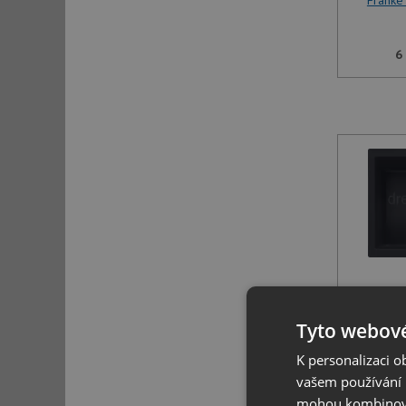
Franke
6
Franke
čer
Tyto webové
5
K personalizaci 
vašem používání n
mohou kombinovat