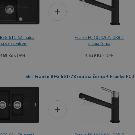
+
 BSG 611-62 matná
Franke FC 3054.901 ORBIT
ná s excentrem
matná černá
 469
Kč
s DPH
4 359
Kč
s DPH
SET Franke BFG 651-78 matná černá + Franke FC 
+