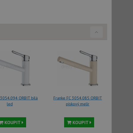
vatel používá
ou koncový uživatel
ebu.
, ale pokud je
e pravděpodobně
, ale pokud je
e pravděpodobně
t DoubleClick
stila, zda prohlížeč
okie.
ke sledování
t Doubleclick a
vatel používá
ou koncový uživatel
ebu.
 3054.094 ORBIT bílá
Franke FC 3054.085 ORBIT
led
pískový melír
e sledování
be vložená do
webu používá novou
KOUPIT
KOUPIT