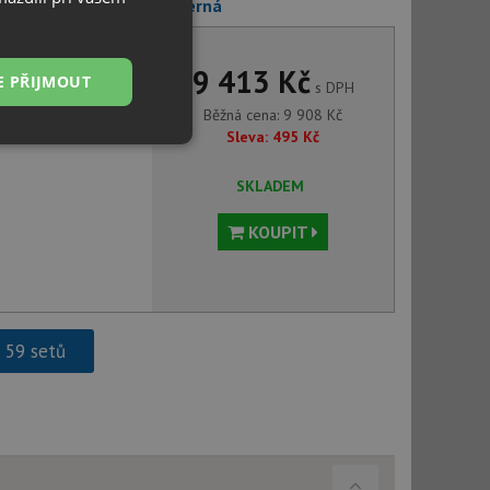
3054.901 ORBIT matná černá
9 413 Kč
E PŘIJMOUT
s DPH
Běžná cena:
9 908
Kč
Sleva:
495
Kč
Nezařazené
soubory
SKLADEM
KOUPIT
řazené soubory
h 59 setů
 správa účtu. Webové
ci zařízení, která
používání a zlepšila