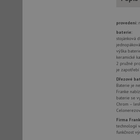
AWSALBCORS
provedení:
CookieScriptConse
baterie:
stojánková d
jednopáková 
výška bater
AUTORIZACE
keramické ka
2 pružné pr
je zapotřeb
Dřezové ba
Název
Baterie je ne
Název
Franke nabíz
_ga
baterie se v
VISITOR_PRIVACY_
Chrom – lesk
Celonerezov
Firma Fran
technologií 
_ga_9T91YFLEPX
__Secure-YNID
funkčnost vý
IDE