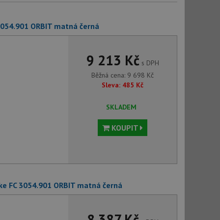
3054.901 ORBIT matná černá
9 213 Kč
s DPH
Běžná cena:
9 698
Kč
Sleva:
485
Kč
SKLADEM
KOUPIT
ke FC 3054.901 ORBIT matná černá
8 387 Kč