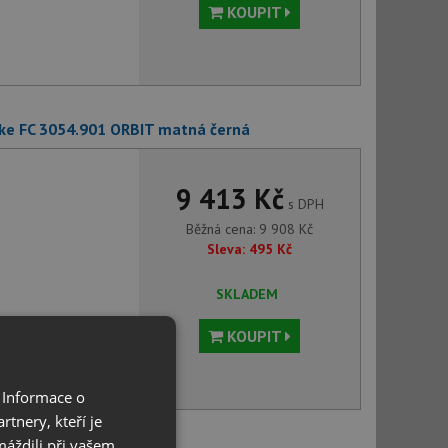
KOUPIT
ke FC 3054.901 ORBIT matná černá
9 413 Kč
s DPH
Běžná cena:
9 908
Kč
Sleva:
495
Kč
SKLADEM
KOUPIT
 Informace o
tnery, kteří je
máždili při vašem