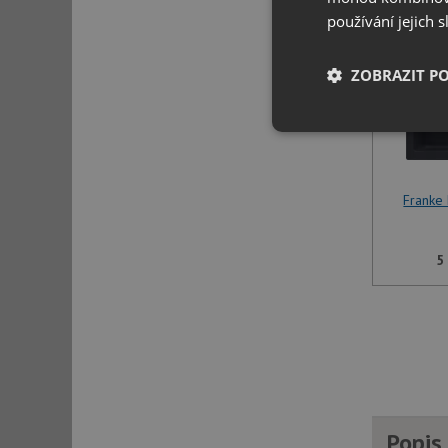
používání jejich 
ZOBRAZIT P
Nezbytně nutn
soubory
Franke
5
Nezbytně nutn
Nezbytně nutné soubo
stránky nelze bez ne
Název
udid
Popis