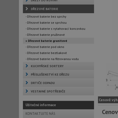
DŘEZY DO ROVINY
DŘEZOVÉ BATERIE
- Dřezové baterie bez sprchy
- Dřezové baterie se sprchou
- Dřezové baterie s vytahovací koncovkou
- Dřezové baterie pružinové
» Dřezové baterie granitové
- Dřezové baterie pod okno
- Dřezové baterie beztlakové
- Dřezové baterie na filtrovanou vodu
KUCHYŇSKÉ SORTERY
PŘÍSLUŠENSTVÍ KE DŘEZU
DRTIČE ODPADU
VESTAVNÉ SPOTŘEBIČE
Cenově výh
Užitečné informace
Cenov
KONTAKTUJTE NÁS