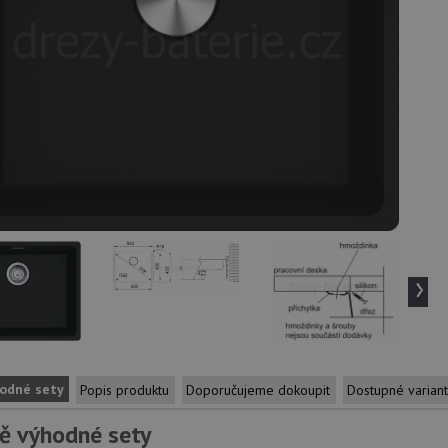
›
odné sety
Popis produktu
Doporučujeme dokoupit
Dostupné varian
ě výhodné sety