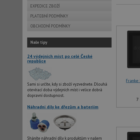
EXPEDICE ZBOŽÍ
PLATEBNÍ PODMÍNKY
OBCHODNÍ PODMÍNKY
Naše tipy
24 výdejních míst po celé České
republice
Franke
Sami si určíte, kdy si zboží vyzvednete. Dlouhá
otevírací doba výdejních míst i velice dobrá
dopravní dostupnost.
7
Náhradní díly ke dřezům a bateriím
Sháníte náhradní díly k produktům v našem