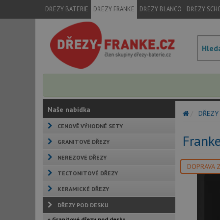
DŘEZY BATERIE
DŘEZY FRANKE
DŘEZY BLANCO
DŘEZY SCH
Naše nabídka
DŘEZY
CENOVĚ VÝHODNÉ SETY
Frank
GRANITOVÉ DŘEZY
NEREZOVÉ DŘEZY
DOPRAVA 
TECTONITOVÉ DŘEZY
KERAMICKÉ DŘEZY
DŘEZY POD DESKU
» Granitové dřezy pod desku