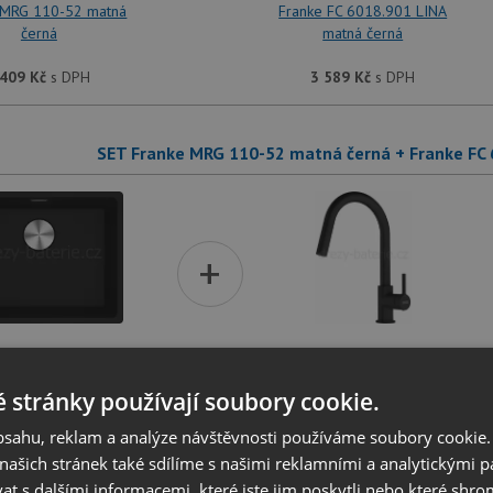
 MRG 110-52 matná
Franke FC 6018.901 LINA
černá
matná černá
 409
Kč
s DPH
3 589
Kč
s DPH
SET Franke MRG 110-52 matná černá + Franke FC
+
 MRG 110-52 matná
Franke FC 6051.901 LINA
černá
matná černá
 stránky používají soubory cookie.
 409
Kč
s DPH
4 469
Kč
s DPH
obsahu, reklam a analýze návštěvnosti používáme soubory cookie.
ašich stránek také sdílíme s našimi reklamními a analytickými par
 s dalšími informacemi, které jste jim poskytli nebo které shro