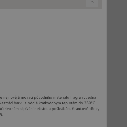
použití CORS po
 cookie lepivosti
ch na trvání s
cript.com k
y cookie
okie-Script.com
tics - což je
oogle. Tento soubor
uhlasu uživatele a
ím náhodně
ebem. Zaznamenává
 nejnovější inovací původního materiálu fragranit. Jedná
í každého požadavku
zásadami ochrany
 Neztrácí barvu a odolá krátkodobým teplotám do 280°C.
relacích a
 že jejich
respektovány.
vůči skvrnám, ulpívání nečistot a poškrábání. Granitové dřezy
%.
vu relace.
t Doubleclick a