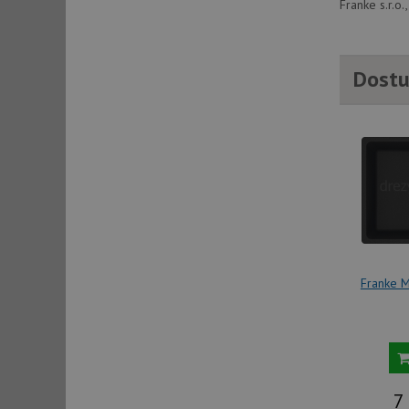
Franke s.r.o
sid
Dostu
sid
test_cookie
YSC
_gcl_au
Franke 
__Secure-ROLLOU
VISITOR_INFO1_LIV
7