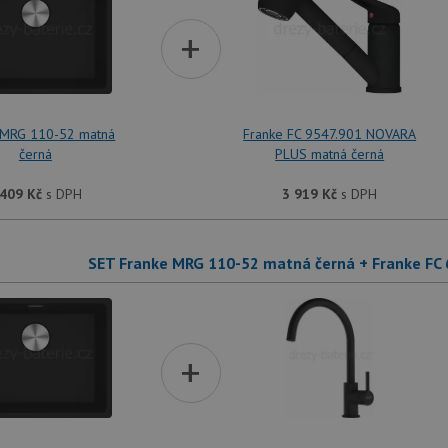
+
 MRG 110-52 matná
Franke FC 9547.901 NOVARA
černá
PLUS matná černá
 409
Kč
s DPH
3 919
Kč
s DPH
SET Franke MRG 110-52 matná černá + Franke FC
+