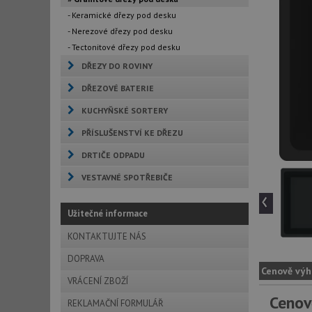
- Keramické dřezy pod desku
- Nerezové dřezy pod desku
- Tectonitové dřezy pod desku
DŘEZY DO ROVINY
DŘEZOVÉ BATERIE
KUCHYŇSKÉ SORTERY
PŘÍSLUŠENSTVÍ KE DŘEZU
DRTIČE ODPADU
VESTAVNÉ SPOTŘEBIČE
‹
Užitečné informace
KONTAKTUJTE NÁS
DOPRAVA
Cenově výh
VRÁCENÍ ZBOŽÍ
Cenov
REKLAMAČNÍ FORMULÁŘ