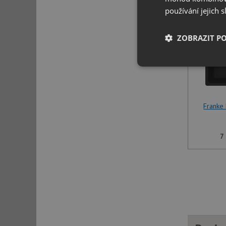
používání jejich 
ZOBRAZIT P
Nezbytně nutn
soubory
Franke
7
Nezbytně nutn
Nezbytně nutné soubo
stránky nelze bez ne
Název
udid