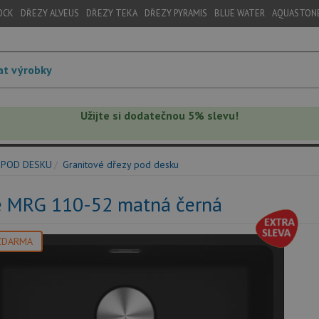
OCK
DŘEZY ALVEUS
DŘEZY TEKA
DŘEZY PYRAMIS
BLUE WATER
AQUASTON
Užijte si dodatečnou 5% slevu!
 POD DESKU
Granitové dřezy pod desku
e MRG 110-52 matná černá
ZDARMA