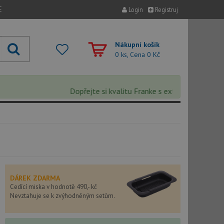
E
Login
Registruj
Nákupní košík
0 ks, Cena
0 Kč
Dopřejte si kvalitu Franke s extra 5% slevou – sle
DÁREK ZDARMA
Cedící miska v hodnotě 490,- kč
Nevztahuje se k zvýhodněným setům.