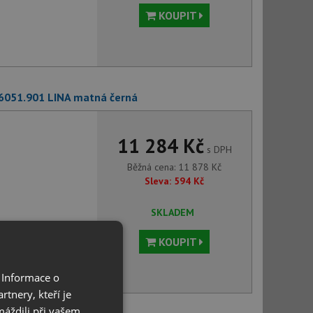
KOUPIT
 6051.901 LINA matná černá
11 284 Kč
s DPH
Běžná cena:
11 878
Kč
Sleva:
594
Kč
SKLADEM
KOUPIT
 Informace o
tnery, kteří je
máždili při vašem