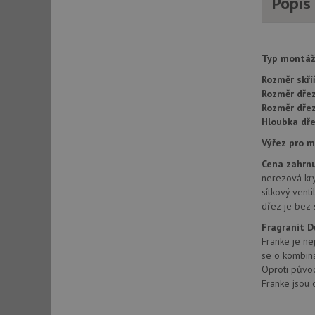
Popis
AWSALBCORS
Typ montáž
CookieScriptConse
Rozměr skří
Rozměr dřez
Rozměr dře
AUTORIZACE
Hloubka dře
Výřez pro 
Cena zahrnu
nerezová kry
Název
sítkový vent
Název
dřez je bez 
_ga
VISITOR_PRIVACY_
Fragranit 
Franke je ne
se o kombina
Oproti původn
Franke jsou 
_ga_9T91YFLEPX
__Secure-YNID
IDE