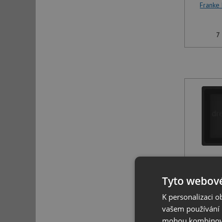
Franke
7
Franke
Tyto webové
7
K personalizaci 
vašem používání n
mohou kombinovat