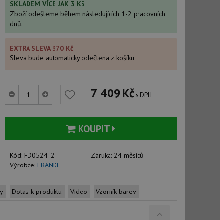
SKLADEM VÍCE JAK 3 KS
Zboží odešleme během následujících 1-2 pracovních
dnů.
EXTRA SLEVA 370 Kč
Sleva bude automaticky odečtena z košíku
7 409
Kč
s DPH
KOUPIT
Kód:
FD0524_2
Záruka:
24 měsíců
Výrobce:
FRANKE
ty
Dotaz k produktu
Video
Vzorník barev