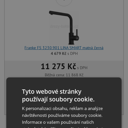
Franke FS 3230.901 LINA SMART matná černá
4 679
Kč
s DPH
11 275 Kč
s DPH
Běžná cena:
11 868
Kč
Sleva:
593
Kč
Tyto webové stránky
SKLADEM
používají soubory cookie.
KOUPIT
K personalizaci obsahu, reklam a analýze
návštěvnosti používáme soubory cookie.
Informace o vašem používání našich
Načíst dalších 5 ze zbývajících 40 setů