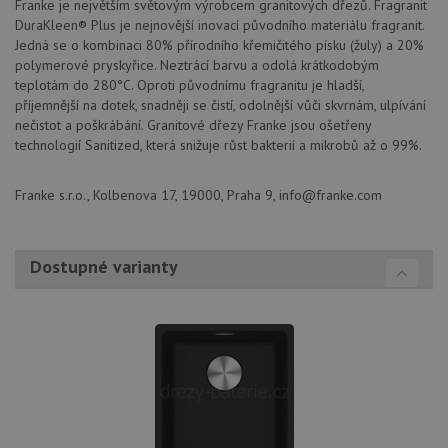
Franke je největším světovým výrobcem granitových dřezů. Fragranit
soubory
DuraKleen® Plus je nejnovější inovací původního materiálu fragranit.
Jedná se o kombinaci 80% přírodního křemičitého písku (žuly) a 20%
polymerové pryskyřice. Neztrácí barvu a odolá krátkodobým
teplotám do 280°C. Oproti původnímu fragranitu je hladší,
příjemnější na dotek, snadněji se čistí, odolnější vůči skvrnám, ulpívání
nečistot a poškrábání. Granitové dřezy Franke jsou ošetřeny
technologií Sanitized, která snižuje růst bakterií a mikrobů až o 99%.
Nezbytně nutné soubory
Výkonové soubory
Soubory cílení
Funkční soubory
Franke s.r.o., Kolbenova 17, 19000, Praha 9, info@franke.com
Nezařazené soubory
Nezbytně nutné soubory cookie umožňují základní
funkce webových stránek, jako je přihlášení
Dostupné varianty
uživatele a správa účtu. Webové stránky nelze bez
nezbytně nutných souborů cookie správně používat.
Poskytovatel
/
Název
Vyprší
Popis
Doména
udid
.drezy-franke.cz
4 týdny 2
Tento 
dny
se pou
jedine
identif
zařízen
mají př
webov