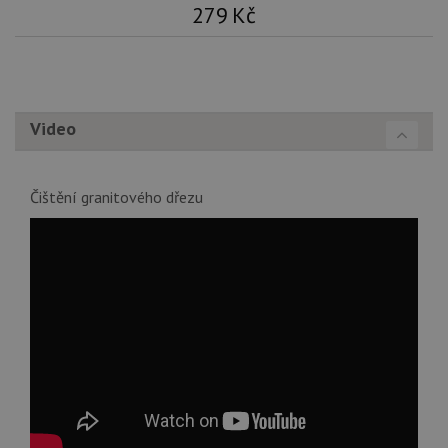
tak
279
Kč
ná
we
no
sta
roz
Yo
Video
Čištění granitového dřezu