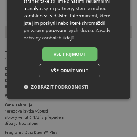
stránek také sdílíme s našimi reklamními
a analytickými partnery, kteří je mohou
kombinovat s dalšími informacemi, které
jste jim poskytli nebo které shromáždili
Popis produktu
při vašem používání jejich služeb.
Zásady
ochrany osobních údajů
Typ montáže dřezu:
montáž pod pracovní desku - pouze pro
VŠE PŘIJMOUT
nesavé pracovní desky.
Rozměr skříňky:
od 450 mm
VŠE ODMÍTNOUT
Rozměr dřezu:
403 x 433 mm
Rozměr dřezové nádoby:
370 x 400 mm
Hloubka dřezu:
ZOBRAZIT PODROBNOSTI
200 mm
Výřez pro montáž:
370 x 400 (rádius 20 mm)
Nezbytně
Výkonové
Soubory
Cena zahrnuje:
nutné
soubory
cílení
soubory
nerezová krytka výpusti
sítkový ventil 3 1/2“ s přepadem
dřez je bez sifonu
Fragranit DuraKleen® Plus
Funkční soubory
Nezařazené