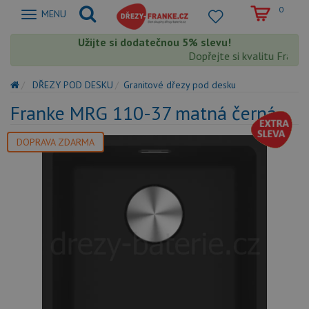
0
Zobrazit
MENU
nabidku
Užijte si dodatečnou 5% slevu!
Dopřejte si kvalitu Franke s
DŘEZY POD DESKU
Granitové dřezy pod desku
Franke MRG 110-37 matná černá
DOPRAVA ZDARMA