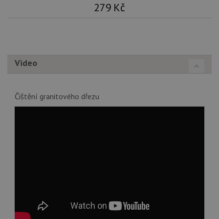
tak
279
Kč
ná
we
no
sta
roz
Yo
Video
Čištění granitového dřezu