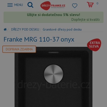
0
Zobrazit
MENU
nabidku
Užijte si dodatečnou 5% slevu!
Dopřejte si kvalitu Fran
DŘEZY POD DESKU
Granitové dřezy pod desku
Franke MRG 110-37 onyx
DOPRAVA ZDARMA