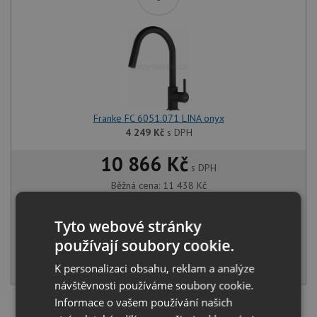
Franke FC 6051.071 LINA onyx
4 249
Kč
s DPH
10 866 Kč
s DPH
Běžná cena:
11 438
Kč
Sleva:
572
Kč
Tyto webové stránky
SKLADEM
používají soubory cookie.
KOUPIT
K personalizaci obsahu, reklam a analýze
návštěvnosti používáme soubory cookie.
Informace o vašem používání našich
Načíst dalších 5 ze zbývajících 33 setů