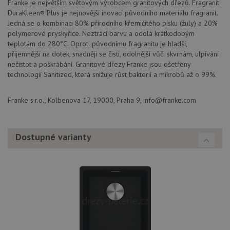
Franke je největším světovým výrobcem granitových dřezů. Fragranit
soubory
DuraKleen® Plus je nejnovější inovací původního materiálu fragranit.
Jedná se o kombinaci 80% přírodního křemičitého písku (žuly) a 20%
polymerové pryskyřice. Neztrácí barvu a odolá krátkodobým
teplotám do 280°C. Oproti původnímu fragranitu je hladší,
příjemnější na dotek, snadněji se čistí, odolnější vůči skvrnám, ulpívání
nečistot a poškrábání. Granitové dřezy Franke jsou ošetřeny
technologií Sanitized, která snižuje růst bakterií a mikrobů až o 99%.
Nezbytně nutné soubory
Výkonové soubory
Soubory cílení
Funkční soubory
Franke s.r.o., Kolbenova 17, 19000, Praha 9, info@franke.com
Nezařazené soubory
Nezbytně nutné soubory cookie umožňují základní
funkce webových stránek, jako je přihlášení
Dostupné varianty
uživatele a správa účtu. Webové stránky nelze bez
nezbytně nutných souborů cookie správně používat.
Poskytovatel
/
Název
Vyprší
Popis
Doména
udid
.drezy-franke.cz
4 týdny 2
Tento 
dny
se pou
jedine
identif
zařízen
mají př
webov