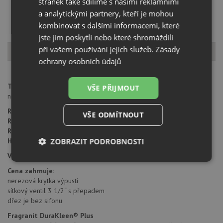
stránek také sdílíme s našimi reklamními
a analytickými partnery, kteří je mohou
kombinovat s dalšími informacemi, které
jste jim poskytli nebo které shromáždili
Popis produktu
při vašem používání jejich služeb.
Zásady
ochrany osobních údajů
Typ montáže dřezu:
montáž pod pracovní desku - pouze pro
VŠE PŘIJMOUT
nesavé pracovní desky.
Rozměr skříňky:
od 450 mm
VŠE ODMÍTNOUT
Rozměr dřezu:
403 x 433 mm
Rozměr dřezové nádoby:
370 x 400 mm
Hloubka dřezu:
ZOBRAZIT PODROBNOSTI
200 mm
Výřez pro montáž:
370 x 400 (rádius 20 mm)
Nezbytně
Výkonové
Soubory
Cena zahrnuje:
nutné
soubory
cílení
soubory
nerezová krytka výpusti
sítkový ventil 3 1/2“ s přepadem
dřez je bez sifonu
Fragranit DuraKleen® Plus
Funkční soubory
Nezařazené