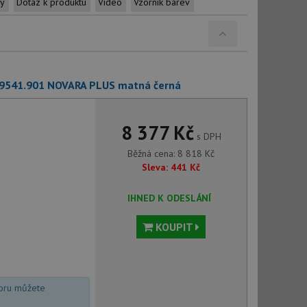
ty
Dotaz k produktu
Video
Vzorník barev
C 9541.901 NOVARA PLUS matná černá
8 377 Kč
s DPH
Běžná cena:
8 818
Kč
Sleva:
441
Kč
IHNED K ODESLÁNÍ
KOUPIT
voru můžete