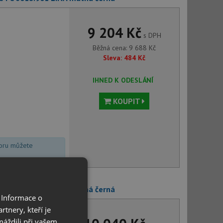
9 204 Kč
s DPH
Běžná cena:
9 688
Kč
Sleva:
484
Kč
IHNED K ODESLÁNÍ
KOUPIT
voru můžete
e FC 6051.901 LINA matná černá
 Informace o
tnery, kteří je
máždili při vašem