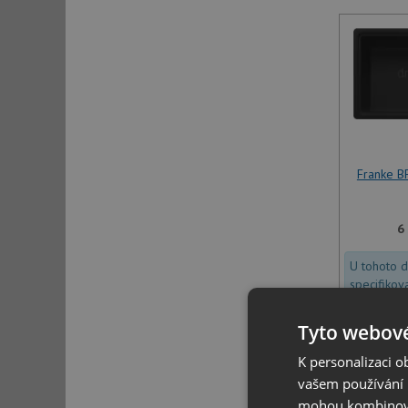
Franke B
6
U tohoto 
specifikov
Tyto webové
K personalizaci 
vašem používání n
mohou kombinovat