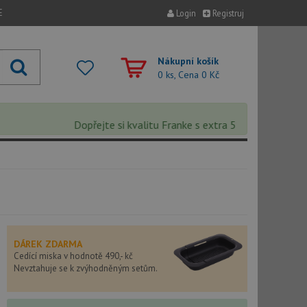
E
Login
Registruj
Nákupní košík
0 ks, Cena
0 Kč
Dopřejte si kvalitu Franke s extra 5% slevou – sleva se
DÁREK ZDARMA
Cedící miska v hodnotě 490,- kč
Nevztahuje se k zvýhodněným setům.