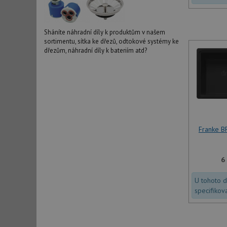
Sháníte náhradní díly k produktům v našem
sortimentu, sítka ke dřezů, odtokové systémy ke
dřezům, náhradní díly k bateriím atd?
Franke B
6
U tohoto 
specifikov