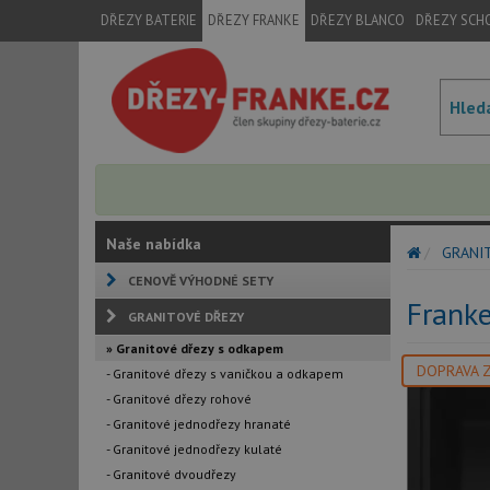
DŘEZY BATERIE
DŘEZY FRANKE
DŘEZY BLANCO
DŘEZY SCH
Naše nabídka
GRANI
CENOVĚ VÝHODNÉ SETY
Frank
GRANITOVÉ DŘEZY
» Granitové dřezy s odkapem
DOPRAVA 
- Granitové dřezy s vaničkou a odkapem
- Granitové dřezy rohové
- Granitové jednodřezy hranaté
- Granitové jednodřezy kulaté
- Granitové dvoudřezy