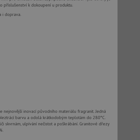
vatel používá
 příslušenství k dokoupení u produktu.
ou koncový uživatel
ebu.
a i doprava.
, ale pokud je
e pravděpodobně
, ale pokud je
e pravděpodobně
t DoubleClick
stila, zda prohlížeč
okie.
ke sledování
t Doubleclick a
vatel používá
ou koncový uživatel
ebu.
 nejnovější inovací původního materiálu fragranit. Jedná
e sledování
 Neztrácí barvu a odolá krátkodobým teplotám do 280°C.
be vložená do
vůči skvrnám, ulpívání nečistot a poškrábání. Granitové dřezy
webu používá novou
%.