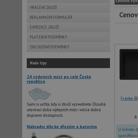
Cenově výh
VRÁCENÍ ZBOŽÍ
Cenov
REKLAMAČNÍ FORMULÁŘ
EXPEDICE ZBOŽÍ
PLATEBNÍ PODMÍNKY
OBCHODNÍ PODMÍNKY
Naše tipy
24 výdejních míst po celé České
republice
Franke B
Sami si určíte, kdy si zboží vyzvednete. Dlouhá
otevírací doba výdejních míst i velice dobrá
dopravní dostupnost.
6
Náhradní díly ke dřezům a bateriím
U tohoto 
specifikov