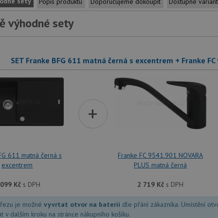
odné sety
Popis produktu
Doporučujeme dokoupit
Dostupné varian
ě výhodné sety
SET Franke BFG 611 matná černá s excentrem + Franke F
+
FG 611 matná černá s
Franke FC 9541.901 NOVARA
excentrem
PLUS matná černá
 099
Kč
s DPH
2 719
Kč
s DPH
dřezu je možné
vyvrtat otvor na baterii
dle přání zákazníka. Umístění ot
at v dalším kroku na stránce nákupního košíku.