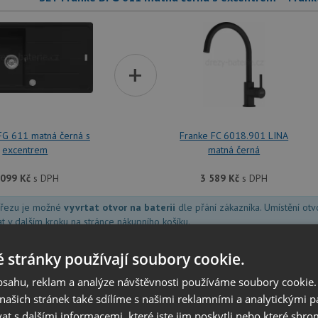
+
FG 611 matná černá s
Franke FC 6018.901 LINA
excentrem
matná černá
 099
Kč
s DPH
3 589
Kč
s DPH
dřezu je možné
vyvrtat otvor na baterii
dle přání zákazníka. Umístění ot
at v dalším kroku na stránce nákupního košíku.
 stránky používají soubory cookie.
SET Franke BFG 611 matná černá s excentrem + Frank
obsahu, reklam a analýze návštěvnosti používáme soubory cookie.
ašich stránek také sdílíme s našimi reklamními a analytickými par
 s dalšími informacemi, které jste jim poskytli nebo které shro