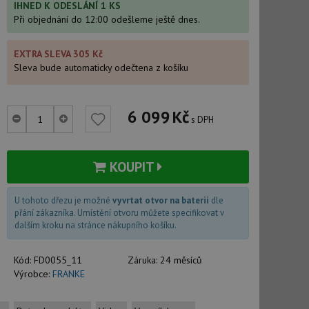
IHNED K ODESLÁNÍ 1 KS
Při objednání do 12:00 odešleme ještě dnes.
EXTRA SLEVA 305 Kč
Sleva bude automaticky odečtena z košíku
6 099
Kč
s DPH
KOUPIT
U tohoto dřezu je možné
vyvrtat otvor na baterii
dle
přání zákazníka. Umístění otvoru můžete specifikovat v
dalším kroku na stránce nákupního košíku.
Kód:
FD0055_11
Záruka:
24 měsíců
Výrobce:
FRANKE