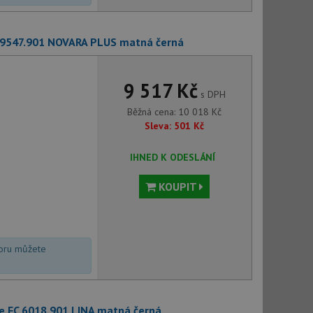
C 9547.901 NOVARA PLUS matná černá
9 517 Kč
s DPH
Běžná cena:
10 018
Kč
Sleva:
501
Kč
IHNED K ODESLÁNÍ
KOUPIT
voru můžete
e FC 6018.901 LINA matná černá