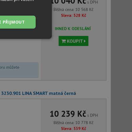
10 040 Kč
s DPH
Běžná cena:
10 568
Kč
Sleva:
528
Kč
E PŘIJMOUT
IHNED K ODESLÁNÍ
Nezařazené
KOUPIT
soubory
voru můžete
řazené soubory
S 3230.901 LINA SMART matná černá
 správa účtu. Webové
10 239 Kč
s DPH
Běžná cena:
10 778
Kč
ci zařízení, která
používání a zlepšila
Sleva:
539
Kč