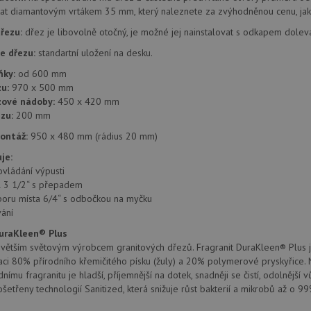
provádí informace o tom, jak koncový uži
.doubleclick.net
t diamantovým vrtákem 35 mm, který naleznete za zvýhodněnou cenu, jako
webové stránky a jakoukoli reklamu, kter
mohl vidět před návštěvou uvedeného w
řezu:
dřez je libovolně otočný, je možné jej nainstalovat s odkapem dolev
.seznam.cz
4 týdny 2
Toto je velmi běžný název souboru cookie
dny
nalezen jako soubor cookie relace, bud
e dřezu:
standartní uložení na desku.
použit jako pro správu stavu relace.
ňky:
od 600 mm
.drezy-franke.cz
4 týdny 2
Toto je velmi běžný název souboru cookie
u:
970 x 500 mm
dny
nalezen jako soubor cookie relace, bud
použit jako pro správu stavu relace.
zové nádoby:
450 x 420 mm
zu:
200 mm
15 minut
Tento soubor cookie nastavuje společnos
Google LLC
(kterou vlastní společnost Google), aby zji
.doubleclick.net
montáž:
950 x 480 mm (rádius 20 mm)
návštěvníka webu podporuje soubory co
je:
Zavřením
Tento soubor cookie nastavuje YouTube 
Google LLC
prohlížeče
zobrazení vložených videí.
ovládání výpusti
.youtube.com
il 3 1/2“ s přepadem
3 měsíce
Tento soubor cookie nastavuje společnos
Google LLC
poru místa 6/4“ s odbočkou na myčku
provádí informace o tom, jak koncový uži
.drezy-franke.cz
webové stránky a jakoukoli reklamu, kter
ání
mohl vidět před návštěvou uvedeného w
DuraKleen® Plus
T_TOKEN
.youtube.com
6 měsíců
jvětším světovým výrobcem granitových dřezů. Fragranit DuraKleen® Plus je
E
6 měsíců
Tento soubor cookie nastavuje Youtube k
ci 80% přírodního křemičitého písku (žuly) a 20% polymerové pryskyřice.
Google LLC
uživatelských předvoleb pro videa Youtu
.youtube.com
ímu fragranitu je hladší, příjemnější na dotek, snadněji se čistí, odolnější 
webů; může také určit, zda návštěvník 
ošetřeny technologií Sanitized, která snižuje růst bakterií a mikrobů až o 99
nebo starou verzi rozhraní Youtube.