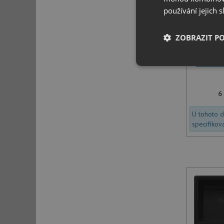
používání jejich 
ZOBRAZIT P
Franke B
Nezbytně nutn
soubory
6
U tohoto 
specifikov
Nezbytně nutn
Nezbytně nutné soubo
stránky nelze bez ne
Název
udid