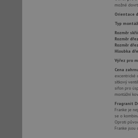
možné dovrta
Orientace d
sid
Typ montáž
Rozměr skří
sid
Rozměr dřez
Rozměr dře
Hloubka dře
test_cookie
Výřez pro 
Cena zahrnu
YSC
excentrické 
sítkový vent
_gcl_au
sifon pro ús
montážní kov
Fragranit 
__Secure-ROLLOU
Franke je ne
VISITOR_INFO1_LIV
se o kombina
Oproti původn
Franke jsou 