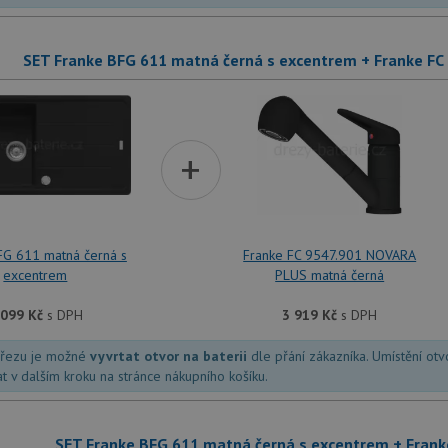
SET Franke BFG 611 matná černá s excentrem + Franke F
+
FG 611 matná černá s
Franke FC 9547.901 NOVARA
excentrem
PLUS matná černá
 099
Kč
s DPH
3 919
Kč
s DPH
dřezu je možné
vyvrtat otvor na baterii
dle přání zákazníka. Umístění ot
at v dalším kroku na stránce nákupního košíku.
SET Franke BFG 611 matná černá s excentrem + Frank