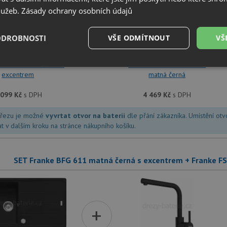
služeb.
Zásady ochrany osobních údajů
+
ODROBNOSTI
VŠE ODMÍTNOUT
VŠ
FG 611 matná černá s
Franke FC 6051.901 LINA
é
Výkonové
Soubory cílení
Funkční soubory
excentrem
matná černá
soubory
 099
Kč
s DPH
4 469
Kč
s DPH
dřezu je možné
vyvrtat otvor na baterii
dle přání zákazníka. Umístění ot
at v dalším kroku na stránce nákupního košíku.
é soubory
Výkonové soubory
Soubory cílení
Funkční soubory
Neza
SET Franke BFG 611 matná černá s excentrem + Franke F
ry cookie umožňují základní funkce webových stránek, jako je přihlášení uživatele a
zbytně nutných souborů cookie správně používat.
Poskytovatel
/
Vyprší
Popis
Doména
+
.drezy-franke.cz
4 týdny 2
Tento cookie se používá k jedinečné identifika
dny
mají přístup k webové stránce, aby sledovala 
uživatelskou zkušenost.