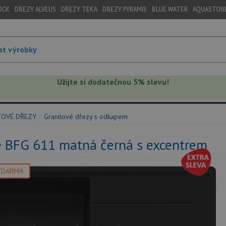
OCK
DŘEZY ALVEUS
DŘEZY TEKA
DŘEZY PYRAMIS
BLUE WATER
AQUASTON
Užijte si dodatečnou 5% slevu!
TOVÉ DŘEZY
Granitové dřezy s odkapem
e BFG 611 matná černá s excentrem
ZDARMA