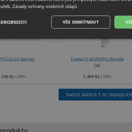
SET Franke MTG 611/2 bílá led + Franke FC 
služeb.
Zásady ochrany osobních údajů
ODROBNOSTI
VŠE ODMÍTNOUT
VŠ
+
é
Výkonové
Soubory cílení
Funkční soubory
soubory
MTG 611/2 bílá led
Franke FC 6018.094 LINA bílá
led
 190
Kč
s DPH
3 489
Kč
s DPH
é soubory
Výkonové soubory
Soubory cílení
Funkční soubory
Neza
Načíst dalších 5 ze zbývajícíc
ry cookie umožňují základní funkce webových stránek, jako je přihlášení uživatele a
zbytně nutných souborů cookie správně používat.
Poskytovatel
/
Vyprší
Popis
Doména
.drezy-franke.cz
4 týdny 2
Tento cookie se používá k jedinečné identifika
dny
mají přístup k webové stránce, aby sledovala 
 produktu
uživatelskou zkušenost.