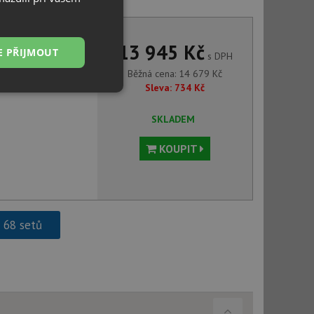
6018.094 LINA bílá led
13 945 Kč
E PŘIJMOUT
s DPH
Běžná cena:
14 679
Kč
Sleva:
734
Kč
Nezařazené
soubory
SKLADEM
KOUPIT
řazené soubory
h 68 setů
 správa účtu. Webové
ci zařízení, která
používání a zlepšila