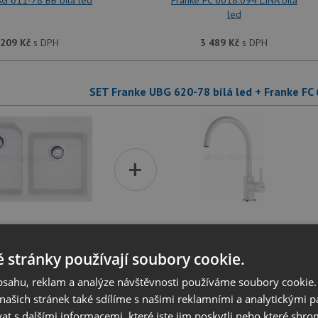
G 611-78 BB bílá led
Franke FC 6018.094 LINA bílá
led
 209
Kč
s DPH
3 489
Kč
s DPH
SET Franke UBG 620-78 bílá led + Franke FC 
+
UBG 620-78 bílá led
Franke FC 6018.094 LINA bílá
led
 stránky používají soubory cookie.
 729
Kč
s DPH
3 489
Kč
s DPH
obsahu, reklam a analýze návštěvnosti používáme soubory cookie.
ašich stránek také sdílíme s našimi reklamními a analytickými par
 s dalšími informacemi, které jste jim poskytli nebo které shro