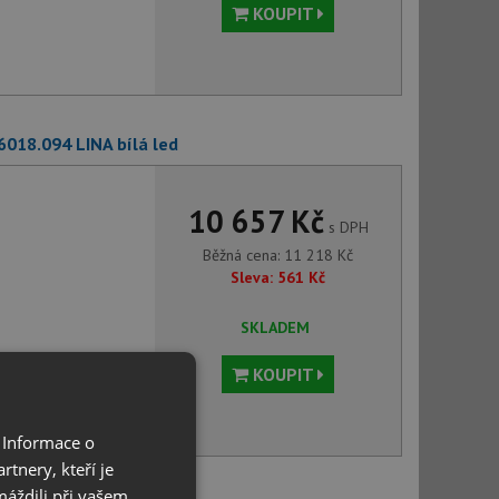
KOUPIT
6018.094 LINA bílá led
10 657 Kč
s DPH
Běžná cena:
11 218
Kč
Sleva:
561
Kč
SKLADEM
KOUPIT
 Informace o
tnery, kteří je
máždili při vašem