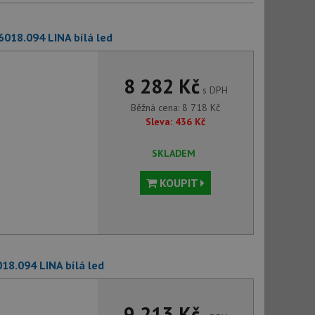
6018.094 LINA bílá led
8 282 Kč
s DPH
Běžná cena:
8 718
Kč
Sleva:
436
Kč
SKLADEM
KOUPIT
18.094 LINA bílá led
9 213 Kč