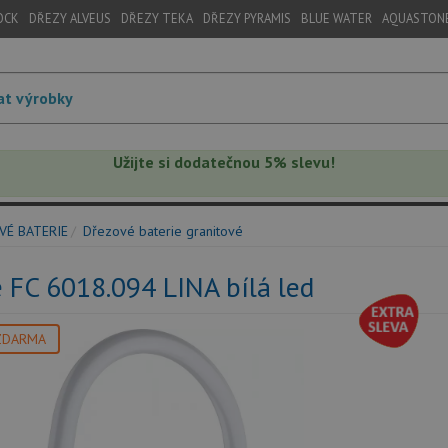
OCK
DŘEZY ALVEUS
DŘEZY TEKA
DŘEZY PYRAMIS
BLUE WATER
AQUASTON
Užijte si dodatečnou 5% slevu!
VÉ BATERIE
Dřezové baterie granitové
 FC 6018.094 LINA bílá led
ZDARMA