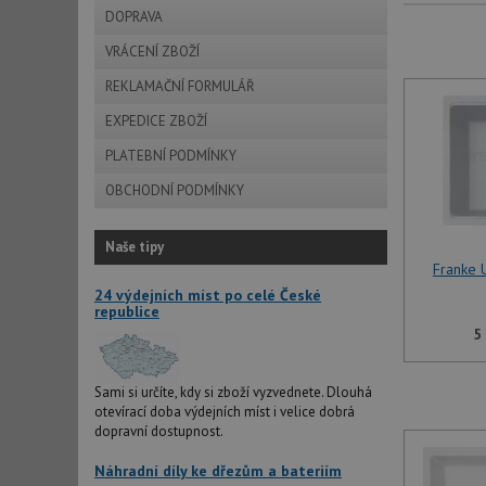
DOPRAVA
VRÁCENÍ ZBOŽÍ
REKLAMAČNÍ FORMULÁŘ
EXPEDICE ZBOŽÍ
PLATEBNÍ PODMÍNKY
OBCHODNÍ PODMÍNKY
Naše tipy
Franke 
24 výdejních míst po celé České
republice
5
Sami si určíte, kdy si zboží vyzvednete. Dlouhá
otevírací doba výdejních míst i velice dobrá
dopravní dostupnost.
Náhradní díly ke dřezům a bateriím