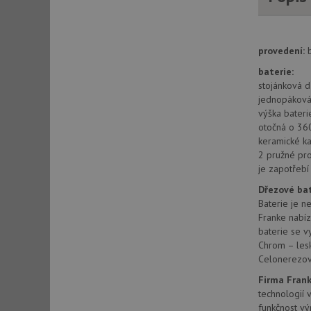
AWSALBCORS
provedení:
CookieScriptConse
baterie:
stojánková d
jednopáková 
výška bater
AUTORIZACE
otočná o 36
keramické ka
2 pružné pr
je zapotřeb
Název
Dřezové ba
Název
Baterie je ne
_ga
Franke nabíz
VISITOR_PRIVACY_
baterie se v
Chrom – lesk
Celonerezov
Firma Fran
_ga_9T91YFLEPX
__Secure-YNID
technologií 
IDE
funkčnost vý