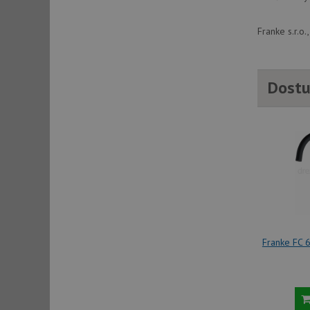
Franke s.r.o
sid
sid
Dostu
test_cookie
YSC
_gcl_au
__Secure-ROLLOU
Franke FC 
VISITOR_INFO1_LIV