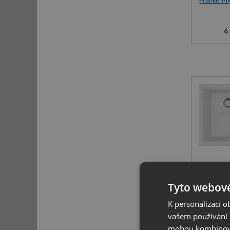
Franke MR
6
Franke 
Tyto webové
7
K personalizaci 
vašem používání n
mohou kombinovat