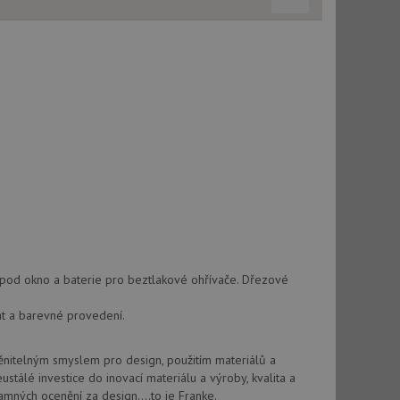
použití CORS po
 cookie lepivosti
ch na trvání s
cript.com k
y cookie
okie-Script.com
tics - což je
ž pod okno a baterie pro beztlakové ohřívače. Dřezové
oogle. Tento soubor
uhlasu uživatele a
ím náhodně
ebem. Zaznamenává
í každého požadavku
zásadami ochrany
mat a barevné provedení.
relacích a
 že jejich
respektovány.
itelným smyslem pro design, použitím materiálů a
vu relace.
ustálé investice do inovací materiálu a výroby, kvalita a
t Doubleclick a
amných ocenění za design....to je Franke.