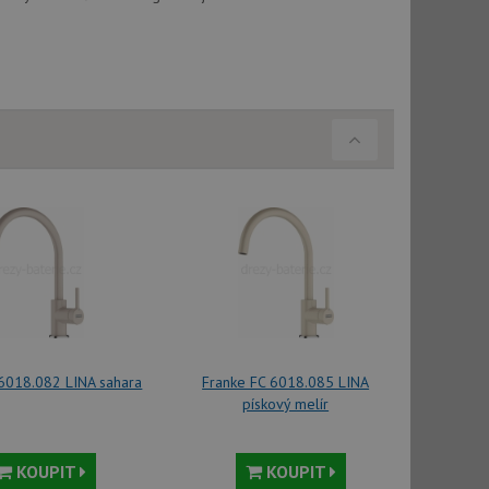
vatel používá
ou koncový uživatel
ebu.
, ale pokud je
e pravděpodobně
, ale pokud je
e pravděpodobně
t DoubleClick
stila, zda prohlížeč
okie.
ke sledování
t Doubleclick a
vatel používá
ou koncový uživatel
ebu.
 6018.082 LINA sahara
Franke FC 6018.085 LINA
pískový melír
e sledování
be vložená do
webu používá novou
KOUPIT
KOUPIT