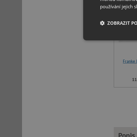
používání jejich 
ZOBRAZIT P
Nezbytně nutn
soubory
Franke 
11
Nezbytně nutn
Nezbytně nutné soubo
stránky nelze bez ne
Název
udid
Popis