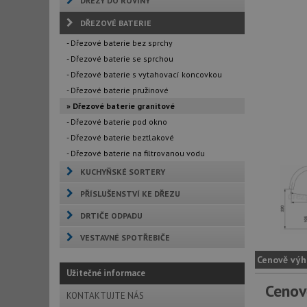
DŘEZY DO ROVINY
DŘEZOVÉ BATERIE
- Dřezové baterie bez sprchy
- Dřezové baterie se sprchou
- Dřezové baterie s vytahovací koncovkou
- Dřezové baterie pružinové
» Dřezové baterie granitové
- Dřezové baterie pod okno
- Dřezové baterie beztlakové
- Dřezové baterie na filtrovanou vodu
KUCHYŇSKÉ SORTERY
PŘÍSLUŠENSTVÍ KE DŘEZU
DRTIČE ODPADU
VESTAVNÉ SPOTŘEBIČE
Cenově výh
Užitečné informace
Cenov
KONTAKTUJTE NÁS