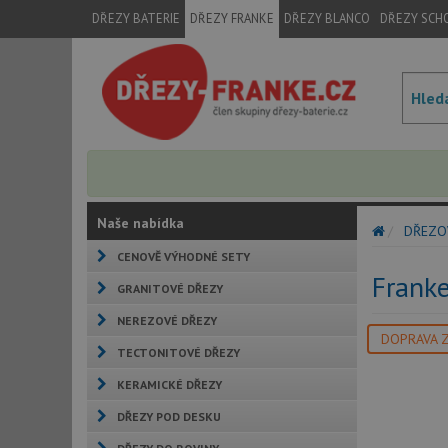
DŘEZY BATERIE
DŘEZY FRANKE
DŘEZY BLANCO
DŘEZY SCH
Naše nabídka
DŘEZO
CENOVĚ VÝHODNÉ SETY
Franke
GRANITOVÉ DŘEZY
NEREZOVÉ DŘEZY
DOPRAVA 
TECTONITOVÉ DŘEZY
KERAMICKÉ DŘEZY
DŘEZY POD DESKU