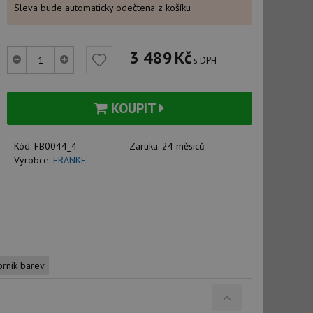
Sleva bude automaticky odečtena z košíku
3 489
Kč
s DPH
KOUPIT
Kód:
FB0044_4
Záruka:
24 měsíců
Výrobce:
FRANKE
orník barev