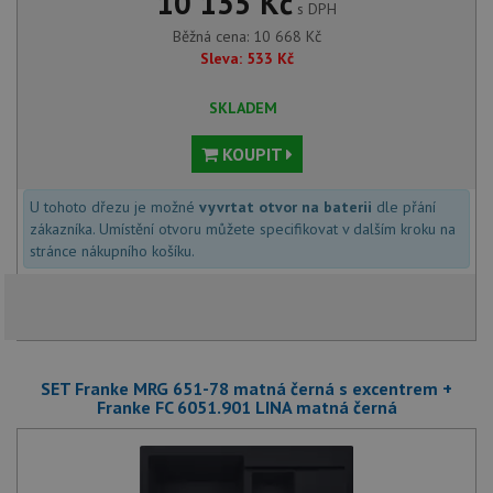
10 135 Kč
s DPH
Běžná cena:
10 668
Kč
Sleva:
533
Kč
SKLADEM
KOUPIT
U tohoto dřezu je možné
vyvrtat otvor na baterii
dle přání
zákazníka. Umístění otvoru můžete specifikovat v dalším kroku na
stránce nákupního košíku.
SET Franke MRG 651-78 matná černá s excentrem +
Franke FC 6051.901 LINA matná černá