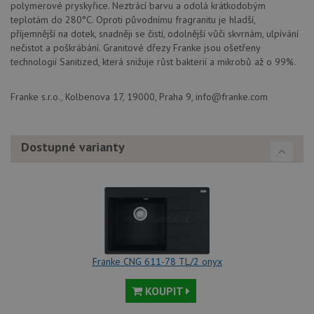
polymerové pryskyřice. Neztrácí barvu a odolá krátkodobým
CookieScriptConsent
5 měsíců
Tento 
CookieScript
teplotám do 280°C. Oproti původnímu fragranitu je hladší,
4 týdny
cookie
www.drezy-
použív
franke.cz
příjemnější na dotek, snadněji se čistí, odolnější vůči skvrnám, ulpívání
služba
nečistot a poškrábání. Granitové dřezy Franke jsou ošetřeny
Cookie
technologií Sanitized, která snižuje růst bakterií a mikrobů až o 99%.
Script
zapam
předvo
souhla
Franke s.r.o., Kolbenova 17, 19000, Praha 9, info@franke.com
soubo
cookie
návště
Je nut
banne
Dostupné varianty
cookie
Cookie
Script
fungov
správn
AUTORIZACE
www.drezy-
Zavřením
franke.cz
prohlížeče
Franke CNG 611-78 TL/2 onyx
KOUPIT
Poskytovatel
Název
Vyprší
Popis