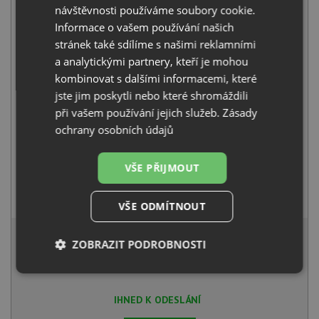
Franke CNG 611-78 TL/2 matná černá
návštěvnosti používáme soubory cookie.
6 429
Kč
s DPH
Informace o vašem používání našich
stránek také sdílíme s našimi reklamními
+
a analytickými partnery, kteří je mohou
kombinovat s dalšími informacemi, které
jste jim poskytli nebo které shromáždili
při vašem používání jejich služeb.
Zásady
ochrany osobních údajů
VŠE PŘIJMOUT
Franke FS 3230.901 LINA SMART matná černá
4 679
Kč
s DPH
VŠE ODMÍTNOUT
10 553 Kč
s DPH
ZOBRAZIT PODROBNOSTI
Běžná cena:
11 108
Kč
Sleva:
555
Kč
Nezbytně
Výkonové
Soubory
nutné
soubory
cílení
soubory
IHNED K ODESLÁNÍ