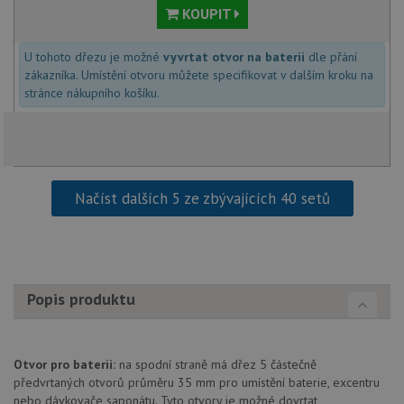
KOUPIT
Funkční soubory
Nezařazené
U tohoto dřezu je možné
vyvrtat otvor na baterii
dle přání
soubory
zákazníka. Umístění otvoru můžete specifikovat v dalším kroku na
stránce nákupního košíku.
Nezbytně nutné soubory
Výkonové soubory
Načíst dalších 5 ze zbývajících 40 setů
Soubory cílení
Funkční soubory
Nezařazené soubory
Nezbytně nutné soubory cookie umožňují základní
funkce webových stránek, jako je přihlášení
Popis produktu
uživatele a správa účtu. Webové stránky nelze bez
nezbytně nutných souborů cookie správně používat.
Poskytovatel
/
Název
Vyprší
Popis
Doména
Otvor pro baterii:
na spodní straně má dřez 5 částečně
udid
.drezy-franke.cz
4 týdny 2
Tento 
předvrtaných otvorů průměru 35 mm pro umístění baterie, excentru
dny
se pou
nebo dávkovače saponátu. Tyto otvory je možné dovrtat