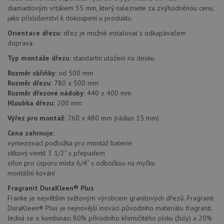
jedine
diamantovým vrtákem 35 mm, který naleznete za zvýhodněnou cenu,
identif
zařízen
jako příslušenství k dokoupení u produktu.
mají př
webov
Orientace dřezu:
dřez je možné instalovat s odkapávačem
stránc
doprava.
sledov
použív
zlepšil
Typ montáže dřezu:
standartní uložení na desku.
uživat
zkušen
Rozměr skříňky:
od 500 mm
Rozměr dřezu:
780 x 500 mm
AWSALBCORS
1 týden
Pro
Amazon.com Inc.
pokrač
Rozměr dřezové nádoby:
440 x 400 mm
widget-
podpo
mediator.zopim.com
Hloubka dřezu:
200 mm
lepivos
případ
Výřez pro montáž:
760 x 480 mm (rádius 15 mm)
použit
po aktu
Cena zahrnuje:
zásadách ochrany soukromí společnosti Google
Chrom
vytvář
vymezovací podložka pro montáž baterie
další 
sítkový ventil 3 1/2“ s přepadem
cookie
lepivos
sifon pro úsporu místa 6/4“ s odbočkou na myčku
každou
montážní kování
těchto
lepivos
Fragranit DuraKleen® Plus
založe
trvání 
Franke je největším světovým výrobcem granitových dřezů. Fragranit
názve
DuraKleen® Plus je nejnovější inovací původního materiálu fragranit.
AWSA
Jedná se o kombinaci 80% přírodního křemičitého písku (žuly) a 20%
(ALB).