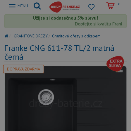
0
Zobrazit
MENU
nabidku
Užijte si dodatečnou 5% slevu!
Dopřejte si kvalitu Franke s e
GRANITOVÉ DŘEZY
Granitové dřezy s odkapem
Franke CNG 611-78 TL/2 matná
černá
DOPRAVA ZDARMA