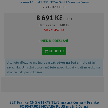
Franke FC 9541.901 NOVARA PLUS matná černá
2 719
Kč
s DPH
8 691 Kč
s DPH
Běžná cena:
9 148
Kč
Sleva:
457
Kč
IHNED K ODESLÁNÍ
KOUPIT
U tohoto dřezu je možné
vyvrtat otvor na baterii
dle přání
zákazníka. Umístění otvoru můžete specifikovat v dalším kroku na
stránce nákupního košíku.
SET Franke CNG 611-78 TL/2 matná černá + Franke
FC 9547.901 NOVARA PLUS matná černá