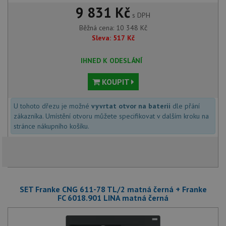
9 831 Kč
s DPH
Běžná cena:
10 348
Kč
Sleva:
517
Kč
IHNED K ODESLÁNÍ
KOUPIT
U tohoto dřezu je možné
vyvrtat otvor na baterii
dle přání
zákazníka. Umístění otvoru můžete specifikovat v dalším kroku na
stránce nákupního košíku.
SET Franke CNG 611-78 TL/2 matná černá + Franke
FC 6018.901 LINA matná černá