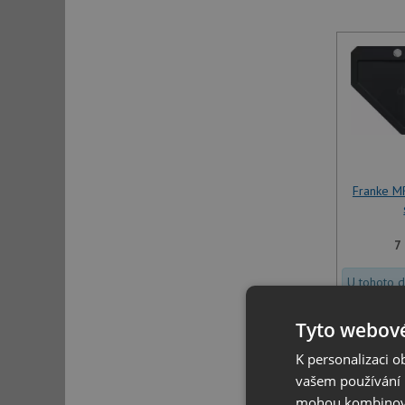
Franke M
7
U tohoto 
specifikov
Tyto webové
K personalizaci 
vašem používání n
mohou kombinovat