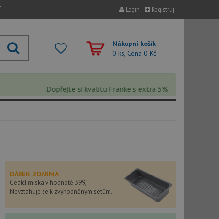
E
Login
Registruj
Nákupní košík
0 ks, Cena
0 Kč
Dopřejte si kvalitu Franke s extra 5% slevou – sleva se 
DÁREK ZDARMA
Cedící miska v hodnotě 399,-
Nevztahuje se k zvýhodněným setům.