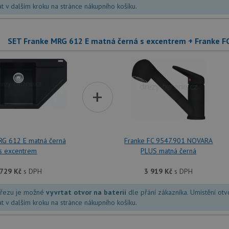
at v dalším kroku na stránce nákupního košíku.
SET Franke MRG 612 E matná černá s excentrem + Franke 
+
RG 612 E matná černá
Franke FC 9547.901 NOVARA
s excentrem
PLUS matná černá
 729
Kč
s DPH
3 919
Kč
s DPH
dřezu je možné
vyvrtat otvor na baterii
dle přání zákazníka. Umístění ot
at v dalším kroku na stránce nákupního košíku.