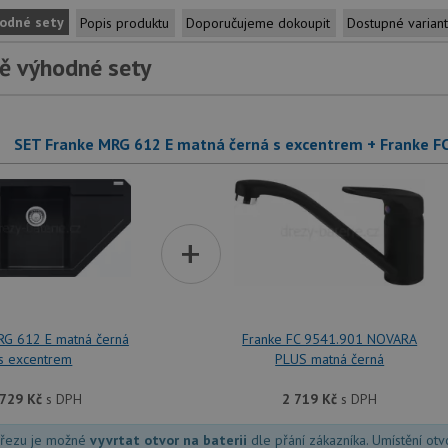
odné sety
Popis produktu
Doporučujeme dokoupit
Dostupné varian
ě výhodné sety
SET Franke MRG 612 E matná černá s excentrem + Franke 
+
RG 612 E matná černá
Franke FC 9541.901 NOVARA
s excentrem
PLUS matná černá
 729
Kč
s DPH
2 719
Kč
s DPH
dřezu je možné
vyvrtat otvor na baterii
dle přání zákazníka. Umístění ot