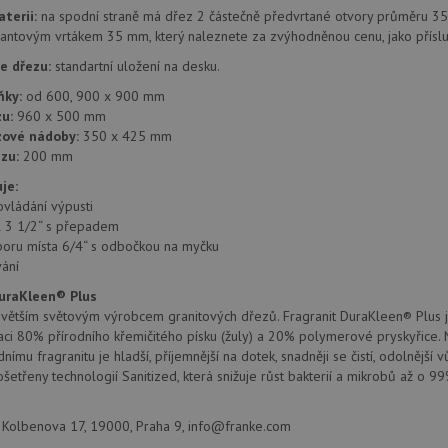
provádí informace o tom, jak koncový uži
.doubleclick.net
aterii:
na spodní straně má dřez 2 částečně předvrtané otvory průměru 35 
webové stránky a jakoukoli reklamu, kter
mohl vidět před návštěvou uvedeného w
antovým vrtákem 35 mm, který naleznete za zvýhodněnou cenu, jako příslu
.seznam.cz
4 týdny 2
Toto je velmi běžný název souboru cookie
e dřezu:
standartní uložení na desku.
dny
nalezen jako soubor cookie relace, bud
použit jako pro správu stavu relace.
ňky:
od 600, 900 x 900 mm
u:
960 x 500 mm
.drezy-franke.cz
4 týdny 2
Toto je velmi běžný název souboru cookie
dny
nalezen jako soubor cookie relace, bud
zové nádoby:
350 x 425 mm
použit jako pro správu stavu relace.
zu:
200 mm
15 minut
Tento soubor cookie nastavuje společnos
Google LLC
je:
(kterou vlastní společnost Google), aby zji
.doubleclick.net
návštěvníka webu podporuje soubory co
ovládání výpusti
il 3 1/2“ s přepadem
Zavřením
Tento soubor cookie nastavuje YouTube 
Google LLC
prohlížeče
zobrazení vložených videí.
poru místa 6/4“ s odbočkou na myčku
.youtube.com
ání
3 měsíce
Tento soubor cookie nastavuje společnos
Google LLC
provádí informace o tom, jak koncový uži
.drezy-franke.cz
DuraKleen® Plus
webové stránky a jakoukoli reklamu, kter
jvětším světovým výrobcem granitových dřezů. Fragranit DuraKleen® Plus je
mohl vidět před návštěvou uvedeného w
ci 80% přírodního křemičitého písku (žuly) a 20% polymerové pryskyřice.
T_TOKEN
.youtube.com
6 měsíců
ímu fragranitu je hladší, příjemnější na dotek, snadněji se čistí, odolnější 
E
6 měsíců
Tento soubor cookie nastavuje Youtube k
ošetřeny technologií Sanitized, která snižuje růst bakterií a mikrobů až o 99
Google LLC
uživatelských předvoleb pro videa Youtu
.youtube.com
webů; může také určit, zda návštěvník 
nebo starou verzi rozhraní Youtube.
., Kolbenova 17, 19000, Praha 9, info@franke.com