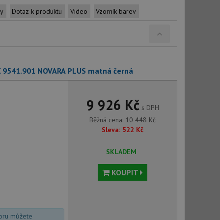
ty
Dotaz k produktu
Video
Vzorník barev
FC 9541.901 NOVARA PLUS matná černá
9 926 Kč
s DPH
Běžná cena:
10 448
Kč
Sleva:
522
Kč
SKLADEM
KOUPIT
voru můžete