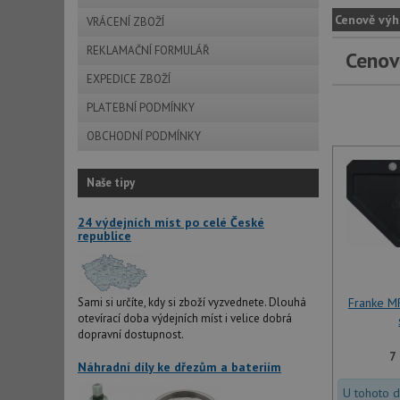
Cenově výh
VRÁCENÍ ZBOŽÍ
REKLAMAČNÍ FORMULÁŘ
Cenov
EXPEDICE ZBOŽÍ
PLATEBNÍ PODMÍNKY
OBCHODNÍ PODMÍNKY
Naše tipy
24 výdejních míst po celé České
republice
Sami si určíte, kdy si zboží vyzvednete. Dlouhá
Franke M
otevírací doba výdejních míst i velice dobrá
dopravní dostupnost.
7
Náhradní díly ke dřezům a bateriím
U tohoto 