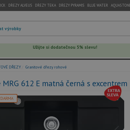
OCK
DŘEZY ALVEUS
DŘEZY TEKA
DŘEZY PYRAMIS
BLUE WATER
AQUASTON
Užijte si dodatečnou 5% slevu!
TOVÉ DŘEZY
Granitové dřezy rohové
e MRG 612 E matná černá s excentrem
ZDARMA