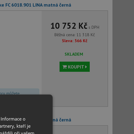
ke FC 6018.901 LINA matná černá
10 752 Kč
s DPH
Běžná cena:
11 318
Kč
Sleva:
566
Kč
SKLADEM
KOUPIT
voru můžete
 Informace o
ke FC 6051.901 LINA matná černá
tnery, kteří je
máždili při vašem