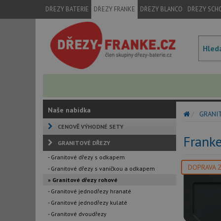
DŘEZY BATERIE
DŘEZY FRANKE
DŘEZY BLANCO
DŘEZY SCH
Naše nabídka
GRANI
CENOVĚ VÝHODNÉ SETY
Frank
GRANITOVÉ DŘEZY
- Granitové dřezy s odkapem
DOPRAVA 
- Granitové dřezy s vaničkou a odkapem
» Granitové dřezy rohové
- Granitové jednodřezy hranaté
- Granitové jednodřezy kulaté
- Granitové dvoudřezy