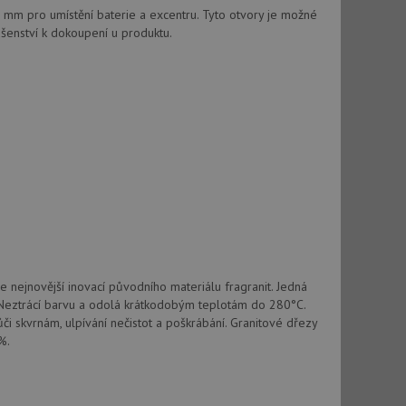
vatel používá
mm pro umístění baterie a excentru. Tyto otvory je možné
ou koncový uživatel
ebu.
šenství k dokoupení u produktu.
, ale pokud je
e pravděpodobně
, ale pokud je
e pravděpodobně
t DoubleClick
stila, zda prohlížeč
okie.
ke sledování
t Doubleclick a
vatel používá
ou koncový uživatel
 nejnovější inovací původního materiálu fragranit. Jedná
ebu.
 Neztrácí barvu a odolá krátkodobým teplotám do 280°C.
vůči skvrnám, ulpívání nečistot a poškrábání. Granitové dřezy
e sledování
%.
be vložená do
webu používá novou