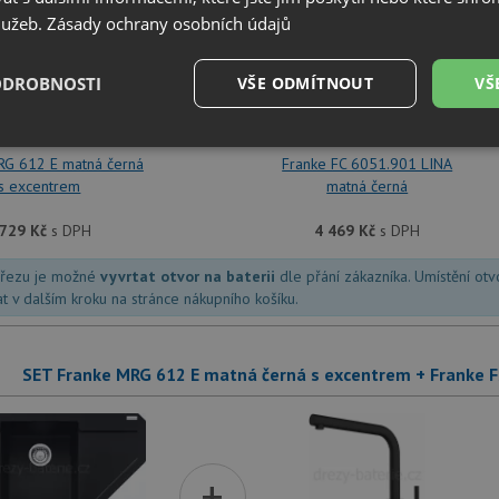
služeb.
Zásady ochrany osobních údajů
+
ODROBNOSTI
VŠE ODMÍTNOUT
VŠ
é
Výkonové
Soubory cílení
Funkční soubory
RG 612 E matná černá
Franke FC 6051.901 LINA
soubory
s excentrem
matná černá
 729
Kč
s DPH
4 469
Kč
s DPH
dřezu je možné
vyvrtat otvor na baterii
dle přání zákazníka. Umístění ot
at v dalším kroku na stránce nákupního košíku.
é soubory
Výkonové soubory
Soubory cílení
Funkční soubory
Neza
ry cookie umožňují základní funkce webových stránek, jako je přihlášení uživatele a
SET Franke MRG 612 E matná černá s excentrem + Franke 
zbytně nutných souborů cookie správně používat.
Poskytovatel
/
Vyprší
Popis
Doména
.drezy-franke.cz
4 týdny 2
Tento cookie se používá k jedinečné identifika
+
dny
mají přístup k webové stránce, aby sledovala 
uživatelskou zkušenost.