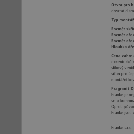
Otvor pro b
dovrtat diam
sid
Typ montáž
Rozměr skří
Rozměr dřez
sid
Rozměr dře
Hloubka dře
test_cookie
Cena zahrnu
excentrické 
sítkový vent
YSC
sifon pro ús
montážní kov
_gcl_au
Fragranit 
Franke je ne
se o kombina
__Secure-ROLLOU
Oproti původn
VISITOR_INFO1_LIV
Franke jsou 
Franke s.r.o