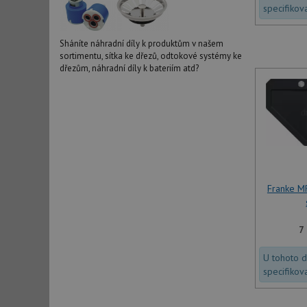
specifikov
Sháníte náhradní díly k produktům v našem
sortimentu, sítka ke dřezů, odtokové systémy ke
dřezům, náhradní díly k bateriím atd?
Franke M
7
U tohoto 
specifikov