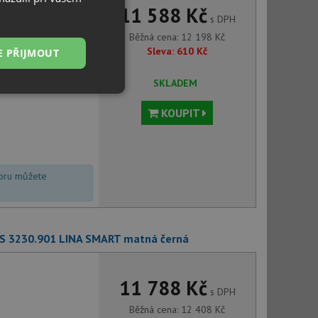
11 588 Kč
s DPH
Běžná cena:
12 198
Kč
Sleva:
610
Kč
E PŘIJMOUT
SKLADEM
Nezařazené
soubory
KOUPIT
voru můžete
řazené soubory
 správa účtu. Webové
FS 3230.901 LINA SMART matná černá
11 788 Kč
s DPH
ci zařízení, která
používání a zlepšila
Běžná cena:
12 408
Kč