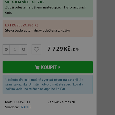
SKLADEM VÍCE JAK 3 KS
Zboží odešleme během následujících 1-2 pracovních
dnů.
EXTRA SLEVA 386 Kč
Sleva bude automaticky odečtena z košíku
7 729
Kč
s DPH
KOUPIT
U tohoto dřezu je možné
vyvrtat otvor na baterii
dle
přání zákazníka. Umístění otvoru můžete specifikovat v
dalším kroku na stránce nákupního košíku.
Kód:
FD0067_11
Záruka:
24 měsíců
Výrobce:
FRANKE