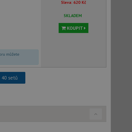
Sleva:
620
Kč
použití CORS po
 cookie lepivosti
SKLADEM
ch na trvání s
KOUPIT
cript.com k
y cookie
okie-Script.com
voru můžete
h 40 setů
tics - což je
oogle. Tento soubor
uhlasu uživatele a
ím náhodně
ebem. Zaznamenává
í každého požadavku
zásadami ochrany
relacích a
 že jejich
respektovány.
vu relace.
t Doubleclick a