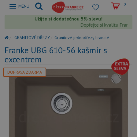
0
Zobrazit
MENU
nabidku
Užijte si dodatečnou 5% slevu!
Dopřejte si kvalitu Franke s 
GRANITOVÉ DŘEZY
Granitové jednodřezy hranaté
Franke UBG 610-56 kašmír s
excentrem
DOPRAVA ZDARMA