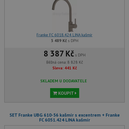
Franke FC 6018.424 LINA kašmír
3 489
Kč
s DPH
8 387 Kč
s DPH
Běžná cena:
8 828
Kč
Sleva:
441
Kč
SKLADEM U DODAVATELE
KOUPIT
SET Franke UBG 610-56 kašmír s excentrem + Franke
FC 6051.424 LINA kašmír