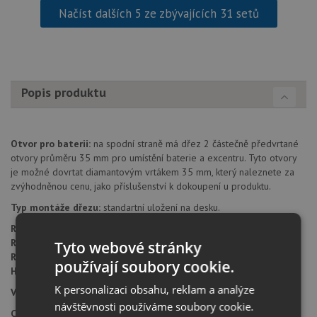
Načíst dalších 5 ze zbývajících 31 setů
Popis produktu
Otvor pro baterii:
na spodní straně má dřez 2 částečně předvrtané
otvory průměru 35 mm pro umístění baterie a excentru. Tyto otvory
je možné dovrtat diamantovým vrtákem 35 mm, který naleznete za
zvýhodněnou cenu, jako příslušenství k dokoupení u produktu.
Typ montáže dřezu:
standartní uložení na desku.
Rozměr skříňky:
od 600 mm
Rozměr dřezu:
560 x 500 mm
Tyto webové stránky
Rozměr dřezové nádoby:
503 x 425 mm
používají soubory cookie.
Hloubka dřezu:
230 mm
K personalizaci obsahu, reklam a analýze
Výřez pro montáž:
524 x 464 mm (rádius 15 mm)
návštěvnosti používáme soubory cookie.
Cena zahrnuje: