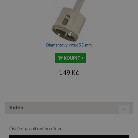
vl
we
tak
ná
we
no
sta
roz
Yo
Diamantový vrták 35 mm
KOUPIT
149
Kč
Video
Čištění granitového dřezu