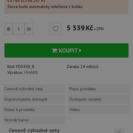
EXTRA SLEVA 267 Kč
Sleva bude automaticky odečtena z košíku
5 339
Kč
s DPH
KOUPIT
Kód:
FD0450_8
Záruka:
24 měsíců
Výrobce:
FRANKE
Cenově výhodné sety
Popis produktu
Doporučujeme dokoupit
Dostupné varianty
Dotaz k produktu
Video
Vzorník barev
Cenově výhodné sety