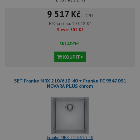
1 959
Kč
s DPH
9 517 Kč
s DPH
Běžná cena:
10 018
Kč
Sleva:
501
Kč
SKLADEM
KOUPIT
SET Franke MRX 210/610-40 + Franke FC 9547.031
NOVARA PLUS chrom
Franke MRX 210/610-40