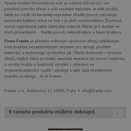
Vysoce kvalitní chromniklová ocel je odolná vůči korozi i po
Script
fungov
porušení povrchu dřezu a vůči vysokým teplotám. Je také pružná,
správn
takže na rozdíl od keramiky nepraskne. Hladký povrch zabraňuje
AUTORIZACE
www.drezy-
Zavřením
usazování bakterií, lehce se čistí a je plně recyklovatelná. Životnost
franke.cz
prohlížeče
nerezi nepřekonal zatím žádný jiný materiál. Nerez je k dostání ve
třech provedeních – hladký povrch, mikrostruktura a tkaná struktura.
Firma Franke
je předním světovým výrobcem dřezů,vyhlášeným
svou kvalitou, nezaměnitelným smyslem pro design, použitím
materiálů a technologií výroby.Více jak 70letá zkušenost s výrobou
dřezů, nejširší škála produktů, neustálé investice do inovací materiálu
Poskytovatel
Název
Vyprší
Popis
a výroby, kvalita a funkčnost výrobků s ohledem na
/
Doména
Poskytovatel
/
ergonomii,optimální využití i ekologii a také řada významných
Název
Vyprší
Po
_ga
1 rok
Tento název
Google LLC
Doména
ocenění za design....to je Franke.
1
souboru cookie
.drezy-
měsíc
je spojen s
franke.cz
VISITOR_PRIVACY_METADATA
6 měsíců
Te
YouTube
Google
coo
.youtube.com
Universal
Franke s.r.o., Kolbenova 17, 19000, Praha 9, info@franke.com
uk
Analytics - což je
so
významná
uži
aktualizace
vo
běžněji
pro
používané
K tomuto produktu můžete dokoupit
int
analytické
we
služby Google.
Za
Tento soubor
úd
cookie se
so
používá k