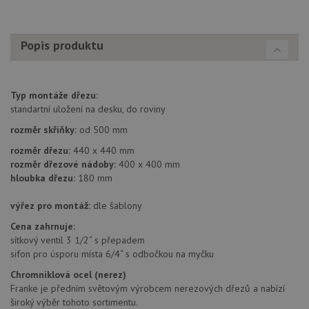
použit
po aktu
zásadách ochrany soukromí společnosti Google
Chrom
vytvář
Popis produktu
další 
cookie
lepivos
každou
těchto
lepivos
Typ montáže dřezu:
založe
standartní uložení na desku, do roviny
trvání 
názve
rozměr skříňky:
od 500 mm
AWSA
(ALB).
rozměr dřezu:
440 x 440 mm
CookieScriptConsent
5 měsíců
Tento 
CookieScript
rozměr dřezové nádoby:
400 x 400 mm
4 týdny
cookie
www.drezy-
hloubka dřezu:
180 mm
použív
franke.cz
služba
Cookie
výřez pro montáž:
dle šablony
Script
zapam
Cena zahrnuje:
předvo
sítkový ventil 3 1/2“ s přepadem
souhla
soubo
sifon pro úsporu místa 6/4“ s odbočkou na myčku
cookie
návště
Chromniklová ocel (nerez)
Je nut
Franke je předním světovým výrobcem nerezových dřezů a nabízí
banne
cookie
široký výběr tohoto sortimentu.
Cookie