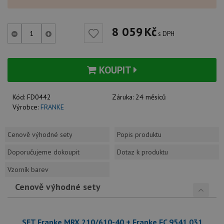
8 059
Kč
s DPH
KOUPIT
Kód:
FD0442
Záruka:
24 měsíců
Výrobce:
FRANKE
Cenově výhodné sety
Popis produktu
Doporučujeme dokoupit
Dotaz k produktu
Vzorník barev
Cenově výhodné sety
SET Franke MRX 210/610-40 + Franke FC 9541.031