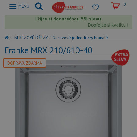
0
Zobrazit
MENU
nabidku
Užijte si dodatečnou 5% slevu!
Dopřejte si kvalitu Frank
NEREZOVÉ DŘEZY
Nerezové jednodřezy hranaté
Franke MRX 210/610-40
DOPRAVA ZDARMA