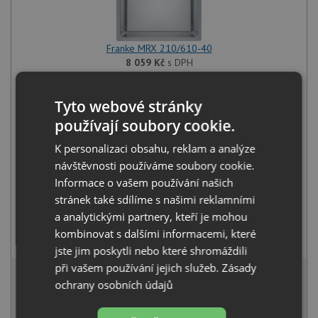
Franke MRX 210/610-40
8 059
Kč
s DPH
+
Tyto webové stránky
používají soubory cookie.
K personalizaci obsahu, reklam a analýze
návštěvnosti používáme soubory cookie.
Informace o vašem používání našich
stránek také sdílíme s našimi reklamními
a analytickými partnery, kteří je mohou
Franke FS 3228.031 LINA NEW chrom
kombinovat s dalšími informacemi, které
3 269
Kč
s DPH
jste jim poskytli nebo které shromáždili
10 762 Kč
při vašem používání jejich služeb.
Zásady
s DPH
ochrany osobních údajů
Běžná cena:
11 328
Kč
Sleva:
566
Kč