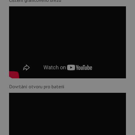
Čištění granitového dřezu
Dovrtání otvoru pro baterii