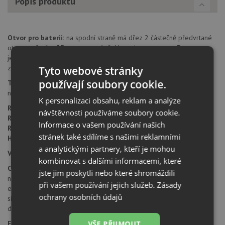
Popis produktu
Otvor pro baterii:
na spodní straně má dřez 2 částečně předvrtané
otvory průměru 35 mm pro umístění baterie a excentru. Tyto otvory
je možné dovrtat diamantovým vrtákem 35 mm, který naleznete za
zvýhodněnou cenu, jako příslušenství k dokoupení u produktu.
Tyto webové stránky
používají soubory cookie.
Typ montáže dřezu:
montáž pod pracovní desku - pouze pro
nesavé pracovní desky.
K personalizaci obsahu, reklam a analýze
Rozměr skříňky:
od 600 mm
návštěvnosti používáme soubory cookie.
Rozměr dřezu:
760 x 460 mm
Informace o vašem používání našich
Rozměr dřezové nádoby:
620 x 420 mm
stránek také sdílíme s našimi reklamními
Hloubka dřezu:
200 mm
a analytickými partnery, kteří je mohou
Výřez pro montáž:
722 x 422 mm (rádius 11 mm )
kombinovat s dalšími informacemi, které
Cena zahrnuje:
jste jim poskytli nebo které shromáždili
nerezová krytka výpusti
při vašem používání jejich služeb.
Zásady
excentrické ovládání výpusti Easy Click
ochrany osobních údajů
sítkový ventil 3 1/2“ s přepadem
dřez je bez sifonu
VŠE PŘIJMOUT
Fragranit DuraKleen® Plus