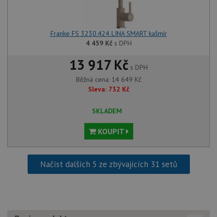
Franke FS 3230.424 LINA SMART kašmír
4 459
Kč
s DPH
13 917 Kč
s DPH
Běžná cena:
14 649
Kč
Sleva:
732
Kč
SKLADEM
KOUPIT
Načíst dalších 5 ze zbývajících 31 setů