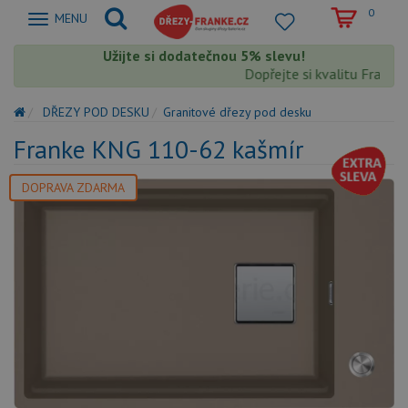
0
Zobrazit
MENU
nabidku
Užijte si dodatečnou 5% slevu!
Dopřejte si kvalitu Franke s
DŘEZY POD DESKU
Granitové dřezy pod desku
Franke KNG 110-62 kašmír
DOPRAVA ZDARMA