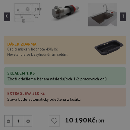
‹
›
DÁREK ZDARMA
Cedící miska v hodnotě 490,- kč
Nevztahuje se k zvýhodněným setům.
SKLADEM 1 KS
Zboží odešleme během následujících 1-2 pracovních dnů.
EXTRA SLEVA 510 Kč
Sleva bude automaticky odečtena z košíku
10 190
Kč
s DPH