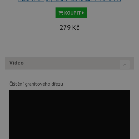
KOUPIT
279
Kč
Video
Čištění granitového dřezu