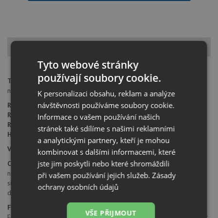
Popis produktu
Tyto webové stránky
používají soubory cookie.
Typ montáže dřezu:
montáž pod pracovní desku - pouze pro
nesavé pracovní desky.
K personalizaci obsahu, reklam a analýze
návštěvnosti používáme soubory cookie.
Rozměr skříňky:
od 600 mm
Rozměr dřezu:
560 x 460 mm
Informace o vašem používání našich
Rozměr dřezové nádoby:
520 x 420 mm
stránek také sdílíme s našimi reklamními
Hloubka dřezu:
200 mm
a analytickými partnery, kteří je mohou
Výřez pro montáž:
522 x 422 mm ( rádius 11 mm )
kombinovat s dalšími informacemi, které
jste jim poskytli nebo které shromáždili
Cena zahrnuje:
nerezová krytka výpusti
při vašem používání jejich služeb.
Zásady
sítkový ventil 3 1/2“ s přepadem
ochrany osobních údajů
dřez je bez sifonu
Fragranit DuraKleen® Plus
VŠE PŘIJMOUT
Franke je největším světovým výrobcem granitových dřezů. Fragranit