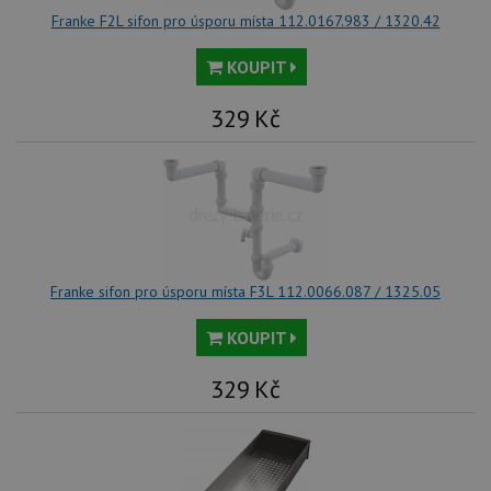
uv
we
Franke F2L sifon pro úsporu místa 112.0167.983 / 1320.42
sid
.seznam.cz
4 týdny 2
Tot
KOUPIT
dny
bě
so
ale
nal
329
Kč
so
rel
pr
pou
spr
rel
sid
.drezy-franke.cz
4 týdny 2
Tot
dny
bě
so
ale
Franke sifon pro úsporu místa F3L 112.0066.087 / 1325.05
nal
so
rel
KOUPIT
pr
pou
spr
329
Kč
rel
test_cookie
15 minut
Te
Google LLC
co
.doubleclick.net
na
sp
Do