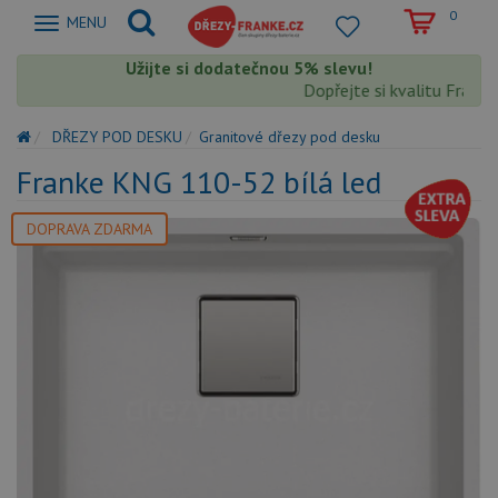
0
Zobrazit
MENU
nabidku
Užijte si dodatečnou 5% slevu!
Dopřejte si kvalitu Franke s
DŘEZY POD DESKU
Granitové dřezy pod desku
Franke KNG 110-52 bílá led
DOPRAVA ZDARMA