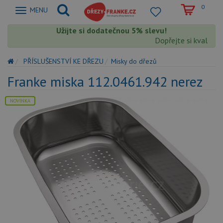
0
Zobrazit
MENU
nabidku
Užijte si dodatečnou 5% slevu!
Dopřejte si kvalitu 
PŘÍSLUŠENSTVÍ KE DŘEZU
Misky do dřezů
Franke miska 112.0461.942 nerez
NOVINKA