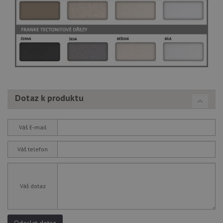
nutné
soubory
cílení
soubory
Funkční soubory
Nezařazené
soubory
Dotaz k produktu
Váš E-mail
Nezbytně nutné soubory
Výkonové soubory
Soubory cílení
Funkční soubory
Váš telefon
Nezařazené soubory
Nezbytně nutné soubory cookie umožňují základní
funkce webových stránek, jako je přihlášení
Váš dotaz
uživatele a správa účtu. Webové stránky nelze bez
nezbytně nutných souborů cookie správně používat.
Poskytovatel
/
Název
Vyprší
Popis
Odeslat dotaz