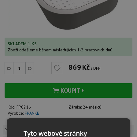
SKLADEM 1 KS
Zboží odešleme během následujících 1-2 pracovních dnů.
869
Kč
s DPH
KOUPIT
Kód:
FP0216
Záruka:
24 měsíců
Výrobce:
FRANKE
Popis produktu
Dotaz k produktu
Tyto webové stránky