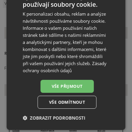
používají soubory cookie.
Vzorník barev
K personalizaci obsahu, reklam a analýze
návštěvnosti používáme soubory cookie.
Informace o vašem používání našich
Popis produktu
stránek také sdílíme s našimi reklamními
a analytickými partnery, kteří je mohou
kombinovat s dalšími informacemi, které
Rozměry:
297 x 187 x 72 mm
jste jim poskytli nebo které shromáždili
při vašem používání jejich služeb.
Zásady
Franke s.r.o., Kolbenova 17, 19000, Praha 9, info@franke.com
ochrany osobních údajů
VŠE PŘIJMOUT
Vzorník barev
VŠE ODMÍTNOUT
ZOBRAZIT PODROBNOSTI
Nezbytně
Výkonové
Soubory