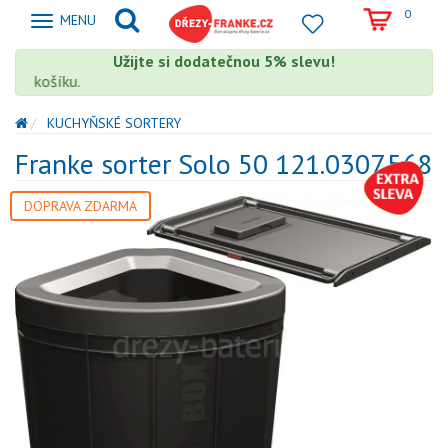
0
Zobrazit
MENU
nabidku
Užijte si dodatečnou 5% slevu!
te v košíku.
KUCHYŇSKÉ SORTERY
Franke sorter Solo 50 121.0307.568
DOPRAVA ZDARMA