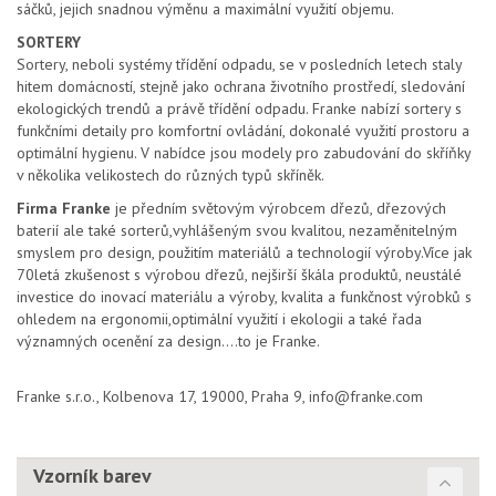
sáčků, jejich snadnou výměnu a maximální využití objemu.
SORTERY
Sortery, neboli systémy třídění odpadu, se v posledních letech staly
hitem domácností, stejně jako ochrana životního prostředí, sledování
ekologických trendů a právě třídění odpadu. Franke nabízí sortery s
funkčními detaily pro komfortní ovládání, dokonalé využití prostoru a
optimální hygienu. V nabídce jsou modely pro zabudování do skříňky
v několika velikostech do různých typů skříněk.
Firma Franke
je předním světovým výrobcem dřezů, dřezových
baterií ale také sorterů,vyhlášeným svou kvalitou, nezaměnitelným
smyslem pro design, použitím materiálů a technologií výroby.Více jak
70letá zkušenost s výrobou dřezů, nejširší škála produktů, neustálé
investice do inovací materiálu a výroby, kvalita a funkčnost výrobků s
ohledem na ergonomii,optimální využití i ekologii a také řada
významných ocenění za design....to je Franke.
Franke s.r.o., Kolbenova 17, 19000, Praha 9, info@franke.com
Vzorník barev