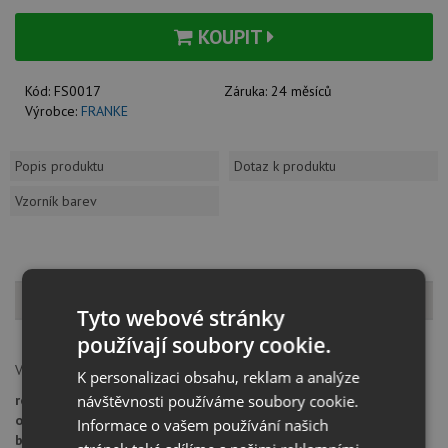
KOUPIT
Kód:
FS0017
Záruka:
24 měsíců
Výrobce:
FRANKE
Popis produktu
Dotaz k produktu
Vzorník barev
Popis produktu
Tyto webové stránky
používají soubory cookie.
Vhodný pro spodní skříňky o velikosti od 60 cm
K personalizaci obsahu, reklam a analýze
návštěvnosti používáme soubory cookie.
rozměry:
562 x 454 x 383 mm
objem:
2 x 22L
Informace o vašem používání našich
barva:
černá/šedá