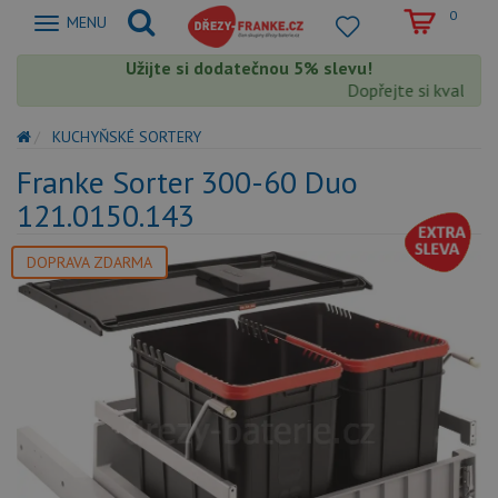
0
Zobrazit
MENU
nabidku
Užijte si dodatečnou 5% slevu!
Dopřejte si kvalitu 
KUCHYŇSKÉ SORTERY
Franke Sorter 300-60 Duo
121.0150.143
DOPRAVA ZDARMA