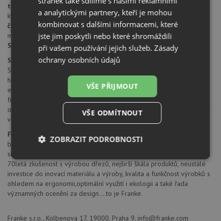
stránek také sdílíme s našimi reklamními
třídění odpadků:
dvoudruhové víko obsahuje aktivní uhlíkový filtr,
a analytickými partnery, kteří je mohou
který pohlcuje nepříjemné pachy
kombinovat s dalšími informacemi, které
čelní výsuv
jste jim poskytli nebo které shromáždili
minimální montážní prostor
Součástí sorteru je výsuv s brzdou, která zaručuje tichý doraz
při vašem používání jejich služeb.
Zásady
ochrany osobních údajů
SORTERY
Sortery, neboli systémy třídění odpadu, se v posledních letech staly
hitem domácností, stejně jako ochrana životního prostředí, sledování
VŠE PŘIJMOUT
ekologických trendů a právě třídění odpadu. Franke nabízí sortery s
funkčními detaily pro komfortní ovládání, dokonalé využití prostoru a
optimální hygienu. V nabídce jsou modely pro zabudování do skříňky
VŠE ODMÍTNOUT
v několika velikostech do různých typů skříněk.
Firma Franke
je předním světovým výrobcem dřezů, dřezových
ZOBRAZIT PODROBNOSTI
baterií ale také sorterů,vyhlášeným svou kvalitou, nezaměnitelným
smyslem pro design, použitím materiálů a technologií výroby.Více jak
Nezbytně
Výkonové
Soubory
70letá zkušenost s výrobou dřezů, nejširší škála produktů, neustálé
nutné
soubory
cílení
investice do inovací materiálu a výroby, kvalita a funkčnost výrobků s
soubory
ohledem na ergonomii,optimální využití i ekologii a také řada
významných ocenění za design....to je Franke.
Funkční soubory
Nezařazené
Franke s.r.o., Kolbenova 17, 19000, Praha 9, info@franke.com