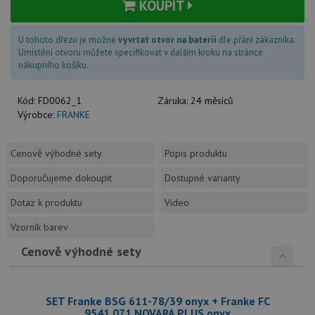
KOUPIT
U tohoto dřezu je možné
vyvrtat otvor na baterii
dle přání zákazníka.
Umístění otvoru můžete specifikovat v dalším kroku na stránce
nákupního košíku.
Kód:
FD0062_1
Záruka:
24 měsíců
Výrobce:
FRANKE
Cenově výhodné sety
Popis produktu
Doporučujeme dokoupit
Dostupné varianty
Dotaz k produktu
Video
Vzorník barev
Cenově výhodné sety
SET Franke BSG 611-78/39 onyx + Franke FC
9541.071 NOVARA PLUS onyx