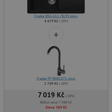
Franke BSG 611-78/39 onyx
4 679
Kč
s DPH
+
Franke FP 9000.071 onyx
2 709
Kč
s DPH
7 019 Kč
s DPH
Běžná cena:
7 388
Kč
Sleva:
369
Kč