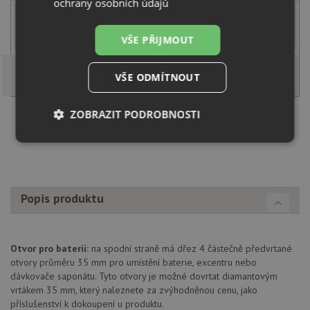
ochrany osobních údajů
U tohoto dřezu je možné
vyvrtat otvor na baterii
dle přání
zákazníka. Umístění otvoru můžete specifikovat v dalším kroku na
VŠE PŘIJMOUT
stránce nákupního košíku.
VŠE ODMÍTNOUT
ZOBRAZIT PODROBNOSTI
Načíst dalších 5 ze zbývajících 33 setů
Nezbytně
Výkonové
Soubory
nutné
soubory
cílení
soubory
Popis produktu
Funkční soubory
Nezařazené
soubory
Otvor pro baterii:
na spodní straně má dřez 4 částečně předvrtané
otvory průměru 35 mm pro umístění baterie, excentru nebo
dávkovače saponátu. Tyto otvory je možné dovrtat diamantovým
vrtákem 35 mm, který naleznete za zvýhodněnou cenu, jako
příslušenství k dokoupení u produktu.