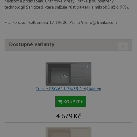
nečistot a poškrábání. Granitové dřezy Franke jsou ošetřeny
pokrač
widget-
podpo
mediator.zopim.com
technologií Sanitized, která snižuje růst bakterií a mikrobů až o 99%.
lepivos
případ
použit
Franke s.r.o., Kolbenova 17, 19000, Praha 9, info@franke.com
po aktu
zásadách ochrany soukromí společnosti Google
Chrom
vytvář
další 
cookie
Dostupné varianty
lepivos
každou
těchto
lepivos
založe
trvání 
názve
AWSA
(ALB).
CookieScriptConsent
5 měsíců
Tento 
CookieScript
Franke BSG 611-78/39 šedý kámen
4 týdny
cookie
www.drezy-
použív
franke.cz
služba
KOUPIT
Cookie
Script
zapam
4 679
Kč
předvo
souhla
soubo
cookie
návště