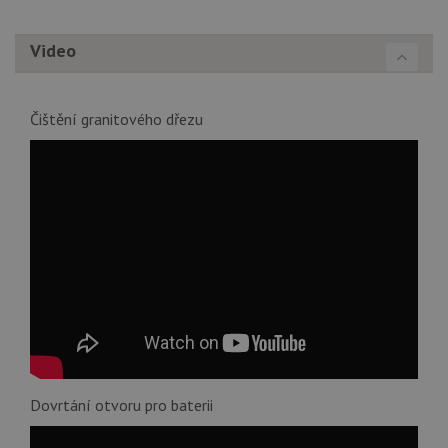
Video
Čištění granitového dřezu
Dovrtání otvoru pro baterii