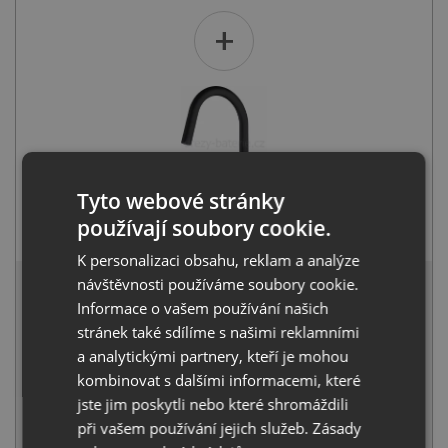
+
Tyto webové stránky
Franke FC 6051.071 LINA onyx
používají soubory cookie.
4 249
Kč
s DPH
K personalizaci obsahu, reklam a analýze
8 482 Kč
návštěvnosti používáme soubory cookie.
s DPH
Informace o vašem používání našich
Běžná cena:
8 928
Kč
stránek také sdílíme s našimi reklamními
Sleva:
446
Kč
a analytickými partnery, kteří je mohou
IHNED K ODESLÁNÍ
kombinovat s dalšími informacemi, které
jste jim poskytli nebo které shromáždili
KOUPIT
při vašem používání jejich služeb.
Zásady