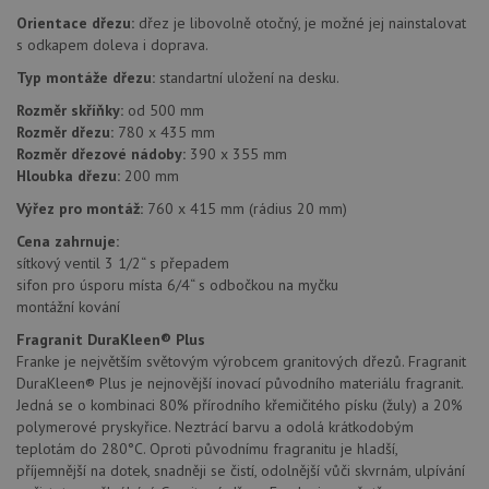
Orientace dřezu:
dřez je libovolně otočný, je možné jej nainstalovat
Nezbytně nutné soubory
Výkonové soubory
s odkapem doleva i doprava.
Soubory cílení
Funkční soubory
Typ montáže dřezu:
standartní uložení na desku.
Nezařazené soubory
Rozměr skříňky:
od 500 mm
Nezbytně nutné soubory cookie umožňují základní
Rozměr dřezu:
780 x 435 mm
funkce webových stránek, jako je přihlášení
Rozměr dřezové nádoby:
390 x 355 mm
uživatele a správa účtu. Webové stránky nelze bez
Hloubka dřezu:
200 mm
nezbytně nutných souborů cookie správně používat.
Výřez pro montáž:
760 x 415 mm (rádius 20 mm)
Poskytovatel
/
Název
Vyprší
Popis
Doména
Cena zahrnuje:
sítkový ventil 3 1/2“ s přepadem
udid
.drezy-franke.cz
4 týdny 2
Tento 
dny
se pou
sifon pro úsporu místa 6/4“ s odbočkou na myčku
jedine
montážní kování
identif
zařízen
Fragranit DuraKleen® Plus
mají př
webov
Franke je největším světovým výrobcem granitových dřezů. Fragranit
stránc
DuraKleen® Plus je nejnovější inovací původního materiálu fragranit.
sledov
použív
Jedná se o kombinaci 80% přírodního křemičitého písku (žuly) a 20%
zlepšil
polymerové pryskyřice. Neztrácí barvu a odolá krátkodobým
uživat
teplotám do 280°C. Oproti původnímu fragranitu je hladší,
zkušen
příjemnější na dotek, snadněji se čistí, odolnější vůči skvrnám, ulpívání
AWSALBCORS
1 týden
Pro
Amazon.com Inc.