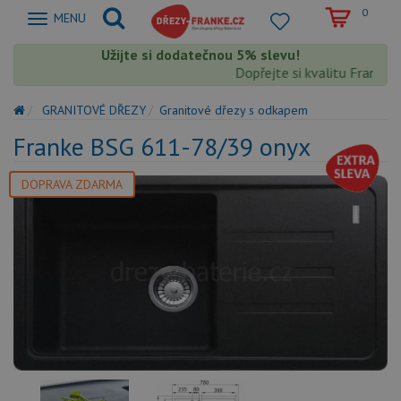
0
Zobrazit
MENU
nabidku
Užijte si dodatečnou 5% slevu!
Dopřejte si kvalitu Franke s 
GRANITOVÉ DŘEZY
Granitové dřezy s odkapem
Franke BSG 611-78/39 onyx
DOPRAVA ZDARMA