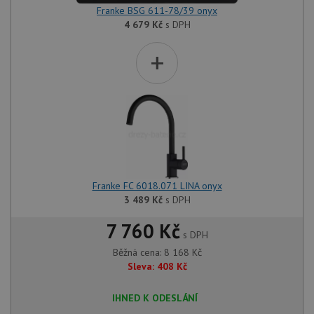
Franke BSG 611-78/39 onyx
4 679
Kč
s DPH
+
Franke FC 6018.071 LINA onyx
3 489
Kč
s DPH
7 760 Kč
s DPH
Běžná cena:
8 168
Kč
Sleva:
408
Kč
IHNED K ODESLÁNÍ