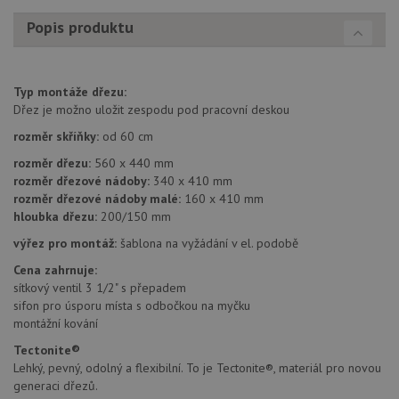
uživat
zkušen
Popis produktu
AWSALBCORS
1 týden
Pro
Amazon.com Inc.
pokrač
widget-
podpo
mediator.zopim.com
lepivos
případ
Typ montáže dřezu:
použit
Dřez je možno uložit zespodu pod pracovní deskou
po aktu
zásadách ochrany soukromí společnosti Google
Chrom
rozměr skříňky:
od 60 cm
vytvář
další 
rozměr dřezu:
560 x 440 mm
cookie
lepivos
rozměr dřezové nádoby:
340 x 410 mm
každou
rozměr dřezové nádoby malé:
160 x 410 mm
těchto
lepivos
hloubka dřezu:
200/150 mm
založe
trvání 
výřez pro montáž:
šablona na vyžádání v el. podobě
názve
AWSA
Cena zahrnuje:
(ALB).
sítkový ventil 3 1/2" s přepadem
CookieScriptConsent
5 měsíců
Tento 
CookieScript
sifon pro úsporu místa s odbočkou na myčku
4 týdny
cookie
www.drezy-
montážní kování
použív
franke.cz
služba
Tectonite®
Cookie
Script
Lehký, pevný, odolný a flexibilní. To je Tectonite®, materiál pro novou
zapam
generaci dřezů.
předvo