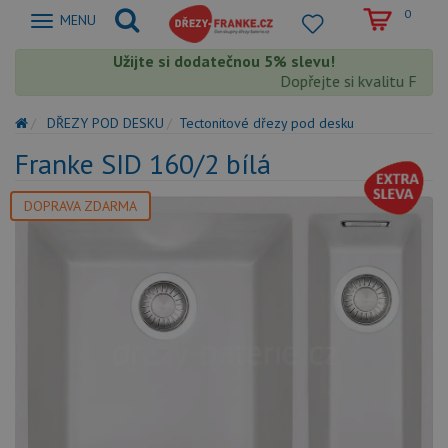
0
Zobrazit
MENU
nabidku
Užijte si dodatečnou 5% slevu!
Dopřejte si kvalitu Franke
DŘEZY POD DESKU
Tectonitové dřezy pod desku
Franke SID 160/2 bílá
DOPRAVA ZDARMA