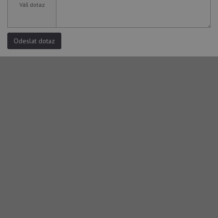
roz
Váš dotaz
Yo
Odeslat dotaz