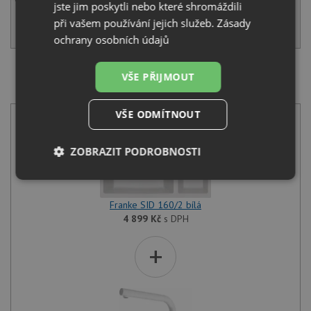
jste jim poskytli nebo které shromáždili
při vašem používání jejich služeb.
Zásady
KOUPIT
ochrany osobních údajů
VŠE PŘIJMOUT
SET Franke SID 160/2 bílá + Franke FS 3230.094 LINA
SMART bílá led
VŠE ODMÍTNOUT
ZOBRAZIT PODROBNOSTI
Nezbytně
Výkonové
Soubory
nutné
soubory
cílení
soubory
Franke SID 160/2 bílá
4 899
Kč
s DPH
+
Funkční soubory
Nezařazené
soubory