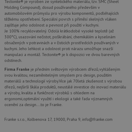
souhla
Tectonite® je vyroben ze syntetického materiálu, tzv. SMC (Sheet
soubo
Molding Compound), dosud používaného především v
cookie
automobilovém průmyslu pro výrobu komponentů, podléhajících
návště
Je nut
těžkému opotřebení. Speciální povrch s příměsí skelných vláken
banne
zajišťuje jeho odolnost a pevnost při použití v kuchyni.
cookie
Cookie
Je 100% recyklovatelný. Odolá krátkodobé vysoké teplotě (až
Script
300°C), usazování nečistot, poškrábání, chemikáliím a kyselinám
fungov
správn
obsažených v potravinách a v čisticích prostředcích používaných v
kuchyni. Jeho lehkost a odolnost proti nárazu umožňuje snazší
AUTORIZACE
www.drezy-
Zavřením
manipulaci a montáž. Tectonite® je k dispozici ve dvou barevných
franke.cz
prohlížeče
odstínech.
Firma Franke
je předním světovým výrobcem dřezů,vyhlášeným
svou kvalitou, nezaměnitelným smyslem pro design, použitím
materiálů a technologií výroby.Více jak 70letá zkušenost s výrobou
dřezů, nejširší škála produktů, neustálé investice do inovací materiálu
Poskytovatel
a výroby, kvalita a funkčnost výrobků s ohledem na
Název
Vyprší
Popis
/
Doména
ergonomii,optimální využití i ekologii a také řada významných
Poskytovatel
/
Název
Vyprší
Po
ocenění za design....to je Franke.
_ga
1 rok
Tento název
Google LLC
Doména
1
souboru cookie
.drezy-
měsíc
je spojen s
franke.cz
VISITOR_PRIVACY_METADATA
6 měsíců
Te
YouTube
Google
coo
.youtube.com
Franke s.r.o., Kolbenova 17, 19000, Praha 9, info@franke.com
Universal
uk
Analytics - což je
so
významná
uži