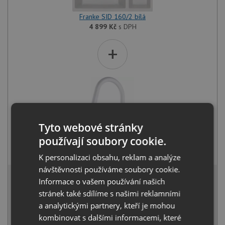
Franke SID 160/2 bílá
4 899
Kč
s DPH
+
Tyto webové stránky
používají soubory cookie.
Franke FC 6051.094 LINA bílá led
4 249
Kč
s DPH
K personalizaci obsahu, reklam a analýze
návštěvnosti používáme soubory cookie.
8 691 Kč
s DPH
Informace o vašem používání našich
Běžná cena:
9 148
Kč
stránek také sdílíme s našimi reklamními
Sleva:
457
Kč
a analytickými partnery, kteří je mohou
kombinovat s dalšími informacemi, které
SKLADEM