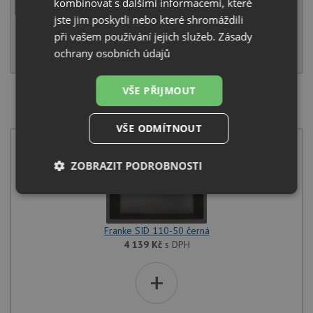
kombinovat s dalšími informacemi, které
jste jim poskytli nebo které shromáždili
IHNED K ODESLÁNÍ
při vašem používání jejich služeb.
Zásady
KOUPIT
ochrany osobních údajů
VŠE PŘIJMOUT
SET Franke SID 110-50 černá + Franke FC 6051.071
LINA onyx
VŠE ODMÍTNOUT
ZOBRAZIT PODROBNOSTI
Nezbytně
Výkonové
Soubory
nutné
soubory
cílení
soubory
Franke SID 110-50 černá
4 139
Kč
s DPH
+
Funkční soubory
Nezařazené
soubory