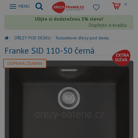
0
Zobrazit
MENU
nabidku
Užijte si dodatečnou 5% slevu!
Dopřejte si kvalitu Frank
DŘEZY POD DESKU
Tectonitové dřezy pod desku
Franke SID 110-50 černá
DOPRAVA ZDARMA