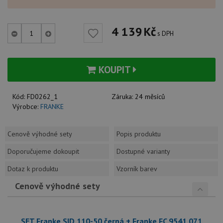
4 139
Kč
s DPH
KOUPIT
Kód:
FD0262_1
Záruka:
24 měsíců
Výrobce:
FRANKE
Cenově výhodné sety
Popis produktu
Doporučujeme dokoupit
Dostupné varianty
Dotaz k produktu
Vzorník barev
Cenově výhodné sety
SET Franke SID 110-50 černá + Franke FC 9541.071