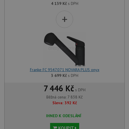
4 139
Kč
s DPH
+
Franke FC 9547.071 NOVARA PLUS onyx
3 699
Kč
s DPH
7 446 Kč
s DPH
Běžná cena:
7 838
Kč
Sleva:
392
Kč
IHNED K ODESLÁNÍ
KOUPIT