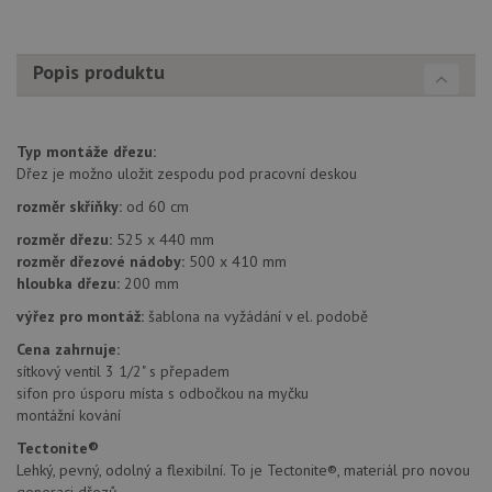
zlepšil
uživat
zkušen
Popis produktu
AWSALBCORS
1 týden
Pro
Amazon.com Inc.
pokrač
widget-
podpo
mediator.zopim.com
lepivos
případ
použit
Typ montáže dřezu:
po aktu
Dřez je možno uložit zespodu pod pracovní deskou
zásadách ochrany soukromí společnosti Google
Chrom
vytvář
rozměr skříňky:
od 60 cm
další 
cookie
rozměr dřezu:
525 x 440 mm
lepivos
každou
rozměr dřezové nádoby:
500 x 410 mm
těchto
hloubka dřezu:
200 mm
lepivos
založe
výřez pro montáž:
šablona na vyžádání v el. podobě
trvání 
názve
AWSA
Cena zahrnuje:
(ALB).
sítkový ventil 3 1/2" s přepadem
sifon pro úsporu místa s odbočkou na myčku
CookieScriptConsent
5 měsíců
Tento 
CookieScript
4 týdny
cookie
www.drezy-
montážní kování
použív
franke.cz
služba
Tectonite®
Cookie
Lehký, pevný, odolný a flexibilní. To je Tectonite®, materiál pro novou
Script
zapam