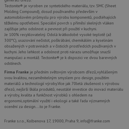
generaci dřezů.
předvo
Tectonite® je vyroben ze syntetického materiálu, tzv. SMC (Sheet
souhla
soubo
Molding Compound), dosud používaného především v
cookie
automobilovém průmyslu pro výrobu komponentů, podléhajících
návště
těžkému opotřebení. Speciální povrch s příměsí skelných vláken
Je nut
banne
zajišťuje jeho odolnost a pevnost při použití v kuchyni.
cookie
Je 100% recyklovatelný. Odolá krátkodobé vysoké teplotě (až
Cookie
Script
300°C), usazování nečistot, poškrábání, chemikáliím a kyselinám
fungov
obsažených v potravinách a v čisticích prostředcích používaných v
správn
kuchyni. Jeho lehkost a odolnost proti nárazu umožňuje snazší
AUTORIZACE
www.drezy-
Zavřením
manipulaci a montáž. Tectonite® je k dispozici ve dvou barevných
franke.cz
prohlížeče
odstínech.
Firma Franke
je předním světovým výrobcem dřezů,vyhlášeným
svou kvalitou, nezaměnitelným smyslem pro design, použitím
materiálů a technologií výroby.Více jak 70letá zkušenost s výrobou
dřezů, nejširší škála produktů, neustálé investice do inovací materiálu
a výroby, kvalita a funkčnost výrobků s ohledem na
Poskytovatel
Název
Vyprší
Popis
/
Doména
ergonomii,optimální využití i ekologii a také řada významných
Poskytovatel
/
ocenění za design....to je Franke.
Název
Vyprší
Po
_ga
1 rok
Tento název
Google LLC
Doména
1
souboru cookie
.drezy-
měsíc
je spojen s
franke.cz
VISITOR_PRIVACY_METADATA
6 měsíců
Te
YouTube
Google
Franke s.r.o., Kolbenova 17, 19000, Praha 9, info@franke.com
coo
.youtube.com
Universal
uk
Analytics - což je