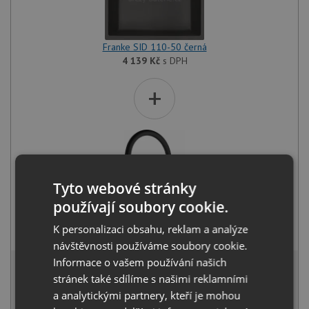
Franke SID 110-50 černá
4 139
Kč
s DPH
+
Tyto webové stránky
používají soubory cookie.
Franke FC 6018.071 LINA onyx
K personalizaci obsahu, reklam a analýze
3 489
Kč
s DPH
návštěvnosti používáme soubory cookie.
7 247 Kč
Informace o vašem používání našich
s DPH
stránek také sdílíme s našimi reklamními
Běžná cena:
7 628
Kč
a analytickými partnery, kteří je mohou
Sleva:
381
Kč