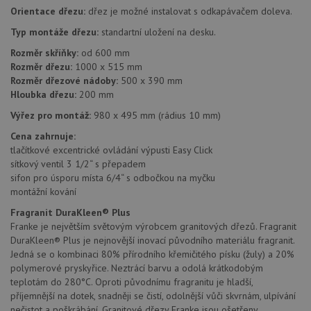
soubory
Orientace dřezu:
dřez je možné instalovat s odkapávačem doleva.
Typ montáže dřezu:
standartní uložení na desku.
Rozměr skříňky:
od 600 mm
Rozměr dřezu:
1000 x 515 mm
Rozměr dřezové nádoby:
500 x 390 mm
Hloubka dřezu:
200 mm
Nezbytně nutné soubory
Výkonové soubory
Výřez pro montáž:
980 x 495 mm (rádius 10 mm)
Soubory cílení
Funkční soubory
Cena zahrnuje:
Nezařazené soubory
tlačítkové excentrické ovládání výpusti Easy Click
sítkový ventil 3 1/2“ s přepadem
Nezbytně nutné soubory cookie umožňují základní
funkce webových stránek, jako je přihlášení
sifon pro úsporu místa 6/4“ s odbočkou na myčku
uživatele a správa účtu. Webové stránky nelze bez
montážní kování
nezbytně nutných souborů cookie správně používat.
Fragranit DuraKleen® Plus
Poskytovatel
/
Název
Vyprší
Popis
Franke je největším světovým výrobcem granitových dřezů. Fragranit
Doména
DuraKleen® Plus je nejnovější inovací původního materiálu fragranit.
udid
.drezy-franke.cz
4 týdny 2
Tento 
Jedná se o kombinaci 80% přírodního křemičitého písku (žuly) a 20%
dny
se pou
polymerové pryskyřice. Neztrácí barvu a odolá krátkodobým
jedine
identif
teplotám do 280°C. Oproti původnímu fragranitu je hladší,
zařízen
příjemnější na dotek, snadněji se čistí, odolnější vůči skvrnám, ulpívání
mají př
webov
nečistot a poškrábání. Granitové dřezy Franke jsou ošetřeny