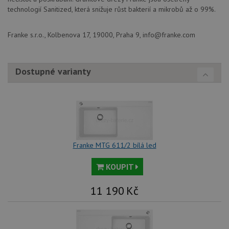
stránc
technologií Sanitized, která snižuje růst bakterií a mikrobů až o 99%.
sledov
použív
zlepšil
uživat
Franke s.r.o., Kolbenova 17, 19000, Praha 9, info@franke.com
zkušen
AWSALBCORS
1 týden
Pro
Amazon.com Inc.
pokrač
widget-
Dostupné varianty
podpo
mediator.zopim.com
lepivos
případ
použit
po aktu
zásadách ochrany soukromí společnosti Google
Chrom
vytvář
další 
cookie
lepivos
každou
Franke MTG 611/2 bílá led
těchto
lepivos
založe
KOUPIT
trvání 
názve
AWSA
11 190
Kč
(ALB).
CookieScriptConsent
5 měsíců
Tento 
CookieScript
4 týdny
cookie
www.drezy-
použív
franke.cz
služba