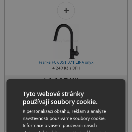
+
Franke FC 6051.071 LINA onyx
4 249
Kč
s DPH
14 667 Kč
s DPH
Běžná cena:
15 439
Kč
Tyto webové stránky
Sleva:
772
Kč
používají soubory cookie.
IHNED K ODESLÁNÍ
K personalizaci obsahu, reklam a analýze
návštěvnosti používáme soubory cookie.
KOUPIT
Informace o vašem používání našich