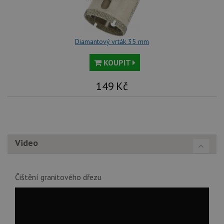
ná
we
no
sta
roz
Diamantový vrták 35 mm
Yo
KOUPIT
149
Kč
Video
Čištění granitového dřezu