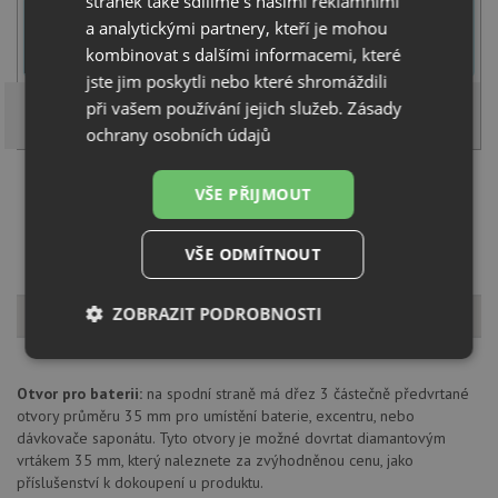
stránek také sdílíme s našimi reklamními
U tohoto dřezu je možné
vyvrtat otvor na baterii
dle přání
a analytickými partnery, kteří je mohou
zákazníka. Umístění otvoru můžete specifikovat v dalším kroku na
kombinovat s dalšími informacemi, které
stránce nákupního košíku.
jste jim poskytli nebo které shromáždili
při vašem používání jejich služeb.
Zásady
ochrany osobních údajů
Načíst dalších 5 ze zbývajících 33 setů
VŠE PŘIJMOUT
VŠE ODMÍTNOUT
Popis produktu
ZOBRAZIT PODROBNOSTI
Nezbytně
Výkonové
Soubory
nutné
soubory
cílení
Otvor pro baterii:
na spodní straně má dřez 3 částečně předvrtané
soubory
otvory průměru 35 mm pro umístění baterie, excentru, nebo
dávkovače saponátu. Tyto otvory je možné dovrtat diamantovým
vrtákem 35 mm, který naleznete za zvýhodněnou cenu, jako
příslušenství k dokoupení u produktu.
Funkční soubory
Nezařazené