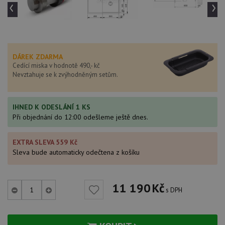
‹
›
DÁREK ZDARMA
Cedící miska v hodnotě 490,- kč
Nevztahuje se k zvýhodněným setům.
IHNED K ODESLÁNÍ 1 KS
Při objednání do 12:00 odešleme ještě dnes.
EXTRA SLEVA 559 Kč
Sleva bude automaticky odečtena z košíku
11 190
Kč
s DPH