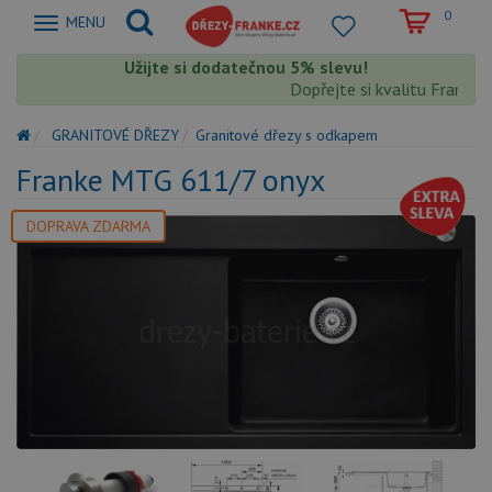
0
Zobrazit
MENU
nabidku
Užijte si dodatečnou 5% slevu!
Dopřejte si kvalitu Franke s 
GRANITOVÉ DŘEZY
Granitové dřezy s odkapem
Franke MTG 611/7 onyx
DOPRAVA ZDARMA