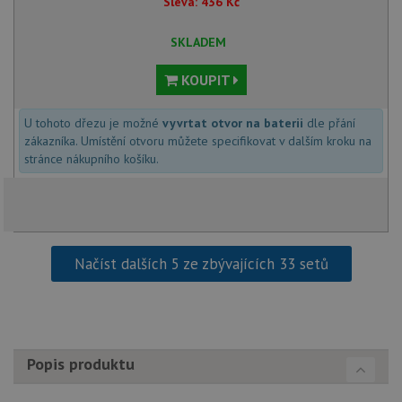
Sleva:
436
Kč
Nezařazené soubory
SKLADEM
Nezbytně nutné soubory cookie umožňují základní
funkce webových stránek, jako je přihlášení
KOUPIT
uživatele a správa účtu. Webové stránky nelze bez
nezbytně nutných souborů cookie správně používat.
Poskytovatel
/
U tohoto dřezu je možné
vyvrtat otvor na baterii
dle přání
Název
Vyprší
Popis
Doména
zákazníka. Umístění otvoru můžete specifikovat v dalším kroku na
stránce nákupního košíku.
udid
.drezy-franke.cz
4 týdny 2
Tento 
dny
se pou
jedine
identif
zařízen
mají př
webov
stránc
Načíst dalších 5 ze zbývajících 33 setů
sledov
použív
zlepšil
uživat
zkušen
AWSALBCORS
1 týden
Pro
Amazon.com Inc.
pokrač
widget-
Popis produktu
podpo
mediator.zopim.com
lepivos
případ
použit