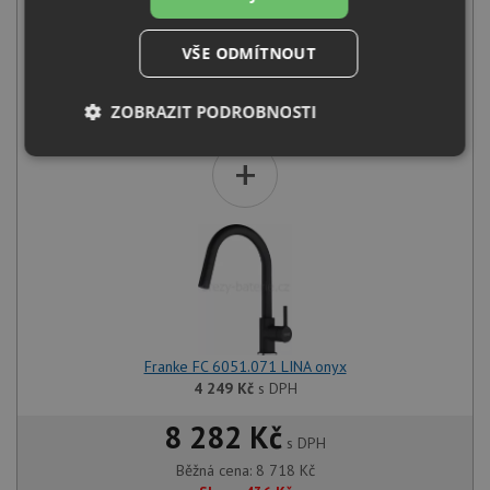
VŠE ODMÍTNOUT
Franke OID 611-62 černá
ZOBRAZIT PODROBNOSTI
4 469
Kč
s DPH
+
Nezbytně
Výkonové
Soubory
nutné
soubory
cílení
soubory
Funkční soubory
Nezařazené
soubory
Franke FC 6051.071 LINA onyx
4 249
Kč
s DPH
8 282 Kč
s DPH
Nezbytně nutné soubory
Výkonové soubory
Běžná cena:
8 718
Kč
Soubory cílení
Funkční soubory