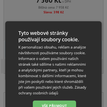
7 560 Kč
s DPH
Běžná cena:
7 958
Kč
Sleva:
398
Kč
SKLADEM
Tyto webové stránky
KOUPIT
používají soubory cookie.
U tohoto dřezu je možné
vyvrtat otvor na baterii
dle přání
K personalizaci obsahu, reklam a analýze
zákazníka. Umístění otvoru můžete specifikovat v dalším kroku na
návštěvnosti používáme soubory cookie.
stránce nákupního košíku.
Informace o vašem používání našich
stránek také sdílíme s našimi reklamními
a analytickými partnery, kteří je mohou
kombinovat s dalšími informacemi, které
jste jim poskytli nebo které shromáždili
SET Franke OID 611-62 černá + Franke FC 6051.071
při vašem používání jejich služeb.
Zásady
LINA onyx
ochrany osobních údajů
VŠE PŘIJMOUT