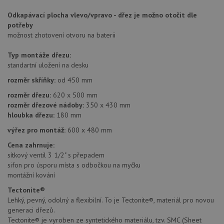
po aktu
zásadách ochrany soukromí společnosti Google
Chrom
Odkapávací plocha vlevo/vpravo - dřez je možno otočit dle
vytvář
potřeby
další 
možnost zhotovení otvoru na baterii
cookie
lepivos
každou
Typ montáže dřezu:
těchto
lepivos
standartní uložení na desku
založe
trvání 
rozměr skříňky:
od 450 mm
názve
AWSA
rozměr dřezu:
620 x 500 mm
(ALB).
rozměr dřezové nádoby:
350 x 430 mm
CookieScriptConsent
5 měsíců
Tento 
CookieScript
hloubka dřezu:
180 mm
4 týdny
cookie
www.drezy-
použív
franke.cz
výřez pro montáž:
600 x 480 mm
služba
Cookie
Cena zahrnuje:
Script
zapam
sítkový ventil 3 1/2" s přepadem
předvo
sifon pro úsporu místa s odbočkou na myčku
souhla
montážní kování
soubo
cookie
návště
Tectonite®
Je nut
Lehký, pevný, odolný a flexibilní. To je Tectonite®, materiál pro novou
banne
generaci dřezů.
cookie
Cookie
Tectonite® je vyroben ze syntetického materiálu, tzv. SMC (Sheet
Script