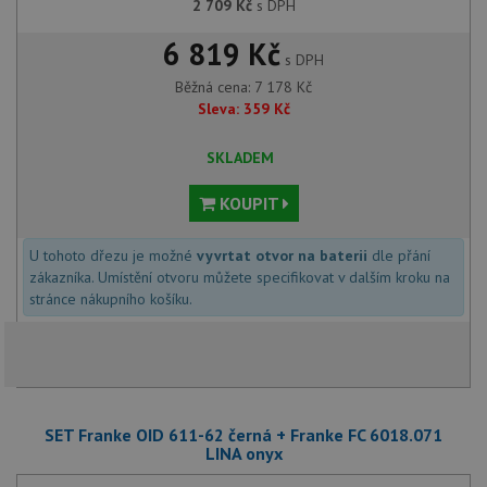
2 709
Kč
s DPH
6 819 Kč
s DPH
Běžná cena:
7 178
Kč
Sleva:
359
Kč
SKLADEM
KOUPIT
U tohoto dřezu je možné
vyvrtat otvor na baterii
dle přání
zákazníka. Umístění otvoru můžete specifikovat v dalším kroku na
stránce nákupního košíku.
SET Franke OID 611-62 černá + Franke FC 6018.071
LINA onyx