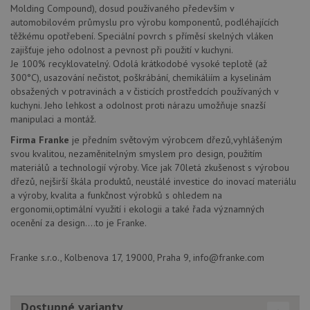
Molding Compound), dosud používaného především v
fungov
správn
automobilovém průmyslu pro výrobu komponentů, podléhajících
těžkému opotřebení. Speciální povrch s příměsí skelných vláken
AUTORIZACE
www.drezy-
Zavřením
zajišťuje jeho odolnost a pevnost při použití v kuchyni.
franke.cz
prohlížeče
Je 100% recyklovatelný. Odolá krátkodobé vysoké teplotě (až
300°C), usazování nečistot, poškrábání, chemikáliím a kyselinám
obsažených v potravinách a v čisticích prostředcích používaných v
kuchyni. Jeho lehkost a odolnost proti nárazu umožňuje snazší
manipulaci a montáž.
Poskytovatel
Firma Franke
je předním světovým výrobcem dřezů,vyhlášeným
Název
Vyprší
Popis
/
Doména
svou kvalitou, nezaměnitelným smyslem pro design, použitím
Poskytovatel
/
Název
Vyprší
Po
_ga
1 rok
Tento název
materiálů a technologií výroby. Více jak 70letá zkušenost s výrobou
Google LLC
Doména
1
souboru cookie
.drezy-
dřezů, nejširší škála produktů, neustálé investice do inovací materiálu
měsíc
je spojen s
franke.cz
VISITOR_PRIVACY_METADATA
6 měsíců
Te
YouTube
a výroby, kvalita a funkčnost výrobků s ohledem na
Google
coo
.youtube.com
Universal
uk
ergonomii,optimální využití i ekologii a také řada významných
Analytics - což je
so
ocenění za design....to je Franke.
významná
uži
aktualizace
vo
běžněji
pro
používané
int
Franke s.r.o., Kolbenova 17, 19000, Praha 9, info@franke.com
analytické
we
služby Google.
Za
Tento soubor
úd
cookie se
so
používá k
Dostupné varianty
náv