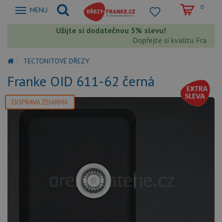
0
Zobrazit
MENU
nabidku
Užijte si dodatečnou 5% slevu!
Dopřejte si kvalitu Franke s
TECTONITOVÉ DŘEZY
Franke OID 611-62 černá
DOPRAVA ZDARMA