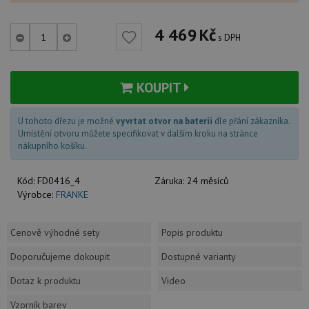
4 469
Kč
s DPH
KOUPIT
U tohoto dřezu je možné
vyvrtat otvor na baterii
dle přání zákazníka.
Umístění otvoru můžete specifikovat v dalším kroku na stránce
nákupního košíku.
Kód:
FD0416_4
Záruka:
24 měsíců
Výrobce:
FRANKE
Cenově výhodné sety
Popis produktu
Doporučujeme dokoupit
Dostupné varianty
Dotaz k produktu
Video
Vzorník barev