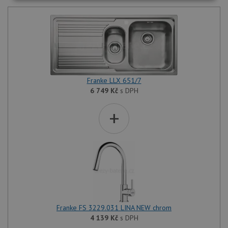
Nezbytně
Výkonové
Soubory
nutné
soubory
cílení
soubory
Funkční soubory
Nezařazené
soubory
Franke LLX 651/7
6 749
Kč
s DPH
+
Nezbytně nutné soubory
Výkonové soubory
Soubory cílení
Funkční soubory
Nezařazené soubory
Nezbytně nutné soubory cookie umožňují základní
funkce webových stránek, jako je přihlášení
uživatele a správa účtu. Webové stránky nelze bez
Franke FS 3229.031 LINA NEW chrom
nezbytně nutných souborů cookie správně používat.
4 139
Kč
s DPH
Poskytovatel
/
Název
Vyprší
Popis