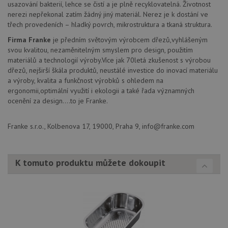
usazování bakterií, lehce se čistí a je plně recyklovatelná. Životnost
nerezi nepřekonal zatím žádný jiný materiál. Nerez je k dostání ve
třech provedeních – hladký povrch, mikrostruktura a tkaná struktura.
Poskytovatel
Název
Vyprší
Popis
/
Doména
Firma Franke
je předním světovým výrobcem dřezů,vyhlášeným
Poskytovatel
/
Název
Vyprší
Po
_ga
1 rok
Tento název
svou kvalitou, nezaměnitelným smyslem pro design, použitím
Google LLC
Doména
1
souboru cookie
.drezy-
materiálů a technologií výroby.Více jak 70letá zkušenost s výrobou
měsíc
je spojen s
franke.cz
VISITOR_PRIVACY_METADATA
6 měsíců
Te
YouTube
dřezů, nejširší škála produktů, neustálé investice do inovací materiálu
Google
coo
.youtube.com
Universal
uk
a výroby, kvalita a funkčnost výrobků s ohledem na
Analytics - což je
so
ergonomii,optimální využití i ekologii a také řada významných
významná
uži
aktualizace
ocenění za design....to je Franke.
vo
běžněji
pro
používané
int
analytické
we
Franke s.r.o., Kolbenova 17, 19000, Praha 9, info@franke.com
služby Google.
Za
Tento soubor
úd
cookie se
so
používá k
náv
rozlišení
rů
K tomuto produktu můžete dokoupit
jedinečných
zá
uživatelů
oc
přiřazením
os
náhodně
a 
vygenerovaného
kte
čísla jako
jej
identifikátoru
pre
klienta. Je
bu
součástí
bu
každého