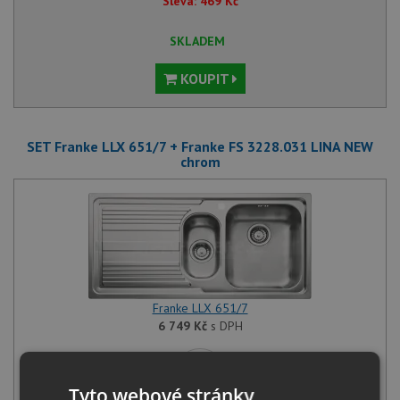
Sleva:
469
Kč
SKLADEM
KOUPIT
SET Franke LLX 651/7 + Franke FS 3228.031 LINA NEW
chrom
Franke LLX 651/7
6 749
Kč
s DPH
+
Tyto webové stránky