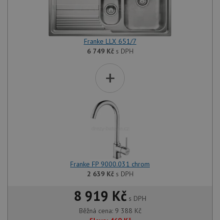
Franke LLX 651/7
6 749
Kč
s DPH
+
Franke FP 9000.031 chrom
2 639
Kč
s DPH
8 919 Kč
s DPH
Běžná cena:
9 388
Kč