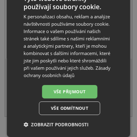
používají soubory cookie.
K personalizaci obsahu, reklam a analýze
návštěvnosti používáme soubory cookie.
Informace o vašem používání našich
stránek také sdílíme s našimi reklamními
Franke FS 3228.031 LINA NEW chrom
a analytickými partnery, kteří je mohou
3 269
Kč
s DPH
kombinovat s dalšími informacemi, které
jste jim poskytli nebo které shromáždili
9 517 Kč
s DPH
při vašem používání jejich služeb.
Zásady
Běžná cena:
10 018
Kč
ochrany osobních údajů
Sleva:
501
Kč
VŠE PŘIJMOUT
SKLADEM
KOUPIT
VŠE ODMÍTNOUT
ZOBRAZIT PODROBNOSTI
SET Franke LLX 651/7 + Franke FS 3229.031 LINA NEW
chrom