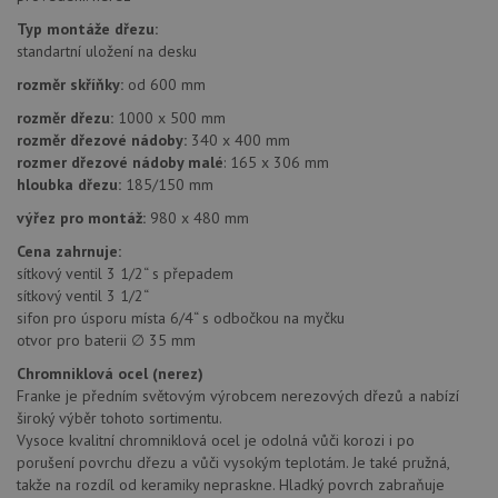
trvání 
názve
Typ montáže dřezu:
AWSA
standartní uložení na desku
(ALB).
rozměr skříňky:
od 600 mm
CookieScriptConsent
5 měsíců
Tento 
CookieScript
4 týdny
cookie
www.drezy-
rozměr dřezu:
1000 x 500 mm
použív
franke.cz
služba
rozměr dřezové nádoby:
340 x 400 mm
Cookie
rozmer dřezové nádoby malé
: 165 x 306 mm
Script
zapam
hloubka dřezu:
185/150 mm
předvo
souhla
výřez pro montáž:
980 x 480 mm
soubo
cookie
Cena zahrnuje:
návště
sítkový ventil 3 1/2“ s přepadem
Je nut
banne
sítkový ventil 3 1/2“
cookie
sifon pro úsporu místa 6/4“ s odbočkou na myčku
Cookie
Script
otvor pro baterii ∅ 35 mm
fungov
správn
Chromniklová ocel (nerez)
Franke je předním světovým výrobcem nerezových dřezů a nabízí
AUTORIZACE
www.drezy-
Zavřením
široký výběr tohoto sortimentu.
franke.cz
prohlížeče
Vysoce kvalitní chromniklová ocel je odolná vůči korozi i po
porušení povrchu dřezu a vůči vysokým teplotám. Je také pružná,
takže na rozdíl od keramiky nepraskne. Hladký povrch zabraňuje