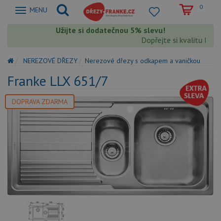
0
Zobrazit
MENU
nabidku
Užijte si dodatečnou 5% slevu!
Dopřejte si kvalitu Frank
NEREZOVÉ DŘEZY
Nerezové dřezy s odkapem a vaničkou
Franke LLX 651/7
DOPRAVA ZDARMA